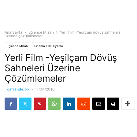
Ana Sayfa
Eğlence Mizah
Yerli film -Yeşilçam dövüş sahneleri
üzerine çözümlemeler
Eğlence Mizah
Sinema Film Tiyatro
Yerli Film -Yeşilçam Dövüş
Sahneleri Üzerine
Çözümlemeler
cafrande.org
-
11/04/2010