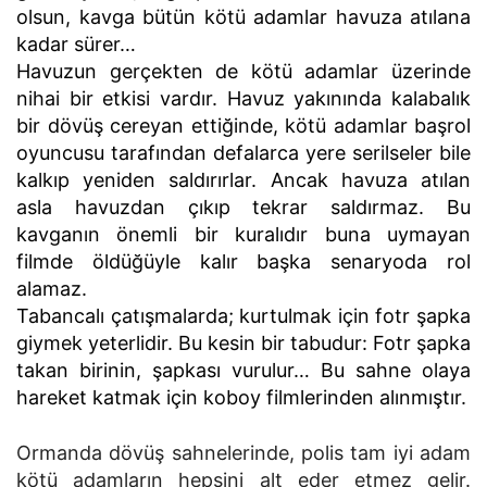
olsun, kavga bütün kötü adamlar havuza atılana
kadar sürer…
Havuzun gerçekten de kötü adamlar üzerinde
nihai bir etkisi vardır. Havuz yakınında kalabalık
bir dövüş cereyan ettiğinde, kötü adamlar başrol
oyuncusu tarafından defalarca yere serilseler bile
kalkıp yeniden saldırırlar. Ancak havuza atılan
asla havuzdan çıkıp tekrar saldırmaz. Bu
kavganın önemli bir kuralıdır buna uymayan
filmde öldüğüyle kalır başka senaryoda rol
alamaz.
Tabancalı çatışmalarda; kurtulmak için fotr şapka
giymek yeterlidir. Bu kesin bir tabudur: Fotr şapka
takan birinin, şapkası vurulur… Bu sahne olaya
hareket katmak için koboy filmlerinden alınmıştır.
Ormanda dövüş sahnelerinde, polis tam iyi adam
kötü adamların hepsini alt eder etmez gelir.