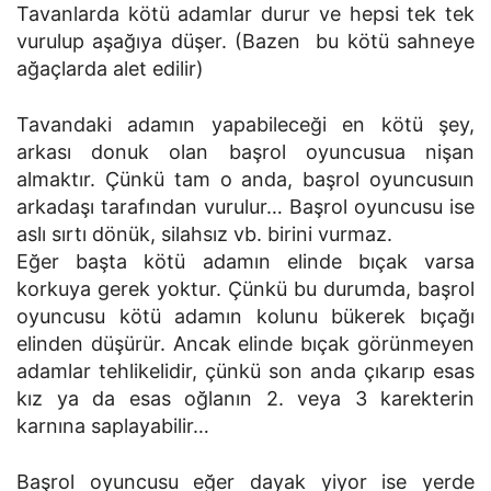
Tavanlarda kötü adamlar durur ve hepsi tek tek
vurulup aşağıya düşer. (Bazen bu kötü sahneye
ağaçlarda alet edilir)
Tavandaki adamın yapabileceği en kötü şey,
arkası donuk olan başrol oyuncusua nişan
almaktır. Çünkü tam o anda, başrol oyuncusuın
arkadaşı tarafından vurulur… Başrol oyuncusu ise
aslı sırtı dönük, silahsız vb. birini vurmaz.
Eğer başta kötü adamın elinde bıçak varsa
korkuya gerek yoktur. Çünkü bu durumda, başrol
oyuncusu kötü adamın kolunu bükerek bıçağı
elinden düşürür. Ancak elinde bıçak görünmeyen
adamlar tehlikelidir, çünkü son anda çıkarıp esas
kız ya da esas oğlanın 2. veya 3 karekterin
karnına saplayabilir…
Başrol oyuncusu eğer dayak yiyor ise yerde