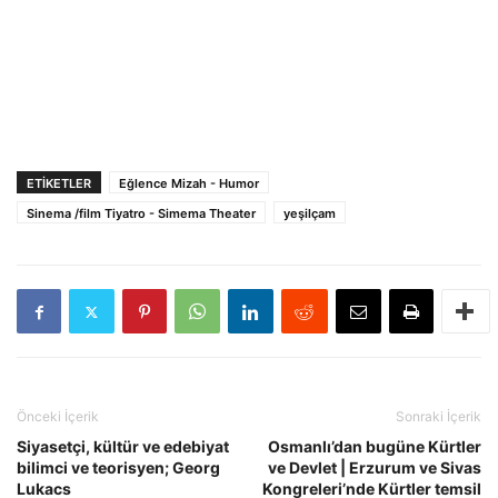
ETIKETLER
Eğlence Mizah - Humor
Sinema /film Tiyatro - Simema Theater
yeşilçam
Önceki İçerik
Sonraki İçerik
Siyasetçi, kültür ve edebiyat
Osmanlı’dan bugüne Kürtler
bilimci ve teorisyen; Georg
ve Devlet | Erzurum ve Sivas
Lukacs
Kongreleri’nde Kürtler temsil