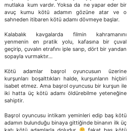
mutlaka kum vardır. Yoksa da ne yapar eder bir
avuç kumu kötü adamın gözüne atar ve o
sahneden itibaren kötü adamı dövmeye başlar.
Kalabalık kavgalarda filmin kahramanını
yenmenin en pratik yolu, kafasına bir çuval
geçirip, çuvalın etrafını iple sarıp, dört bir yandan
sopayla vurmaktır…
Kötü adamlar başrol oyuncusuın üzerine
kurşunları boşalttıkları halde, kurşunların hiçbiri
isabet etmez. Ama başrol oyuncusu bir kurşun ile
iki hatta üç kötü adamı öldürebilme yeteneğine
sahiptir.
Başrol oyuncusu intikam yeminleri edip baş kötü
adamın bulunduğu binaya gittiğinde binanın ilk üç
katı kötü adamlarla doludur
fakat baş kötü