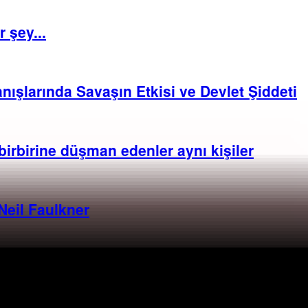
 şey...
nışlarında Savaşın Etkisi ve Devlet Şiddeti
birbirine düşman edenler aynı kişiler
Neil Faulkner