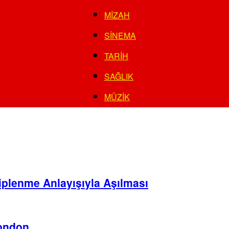
MIZAH
SINEMA
TARIH
SAĞLIK
MÜZIK
hiplenme Anlayışıyla Aşılması
London