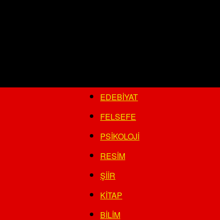
EDEBIYAT
FELSEFE
PSIKOLOJI
RESIM
ŞIIR
KITAP
BILIM