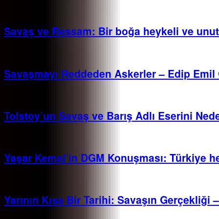
Savaş ve Ressam: Bir boğa heykeli ve unut
Savaşmayı Reddeden Askerler – Edip Emi
Tolstoy’un Savaş ve Barış Adlı Eserini Ned
Yaşar Kemal’in DGM Konuşması: Türkiye he
Yarının Kısa Bir Tarihi: Savaşın Gerçekliği 