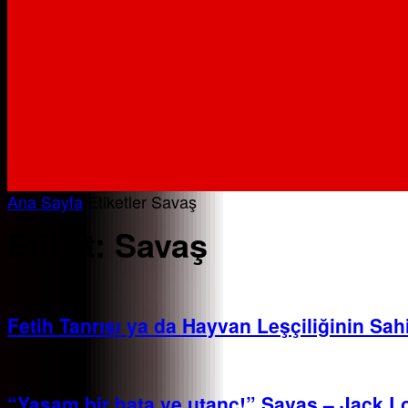
Ana Sayfa
Etiketler
Savaş
Etiket: Savaş
Fetih Tanrısı ya da Hayvan Leşçiliğinin Sa
“Yaşam bir hata ve utanç!” Savaş – Jack 