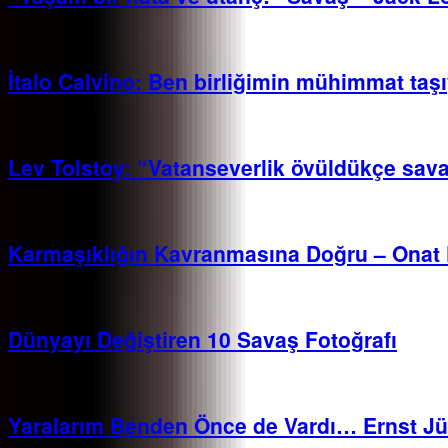
İtalo Calvino: Ben birliğimin mühimmat taş
Lev Tolstoy: “Vatanseverlik övüldükçe savaş
Karmaşıklığın Kavranmasına Doğru – Onat 
Dünyayı Değiştiren 10 Savaş Fotoğrafı
Yaralarım Benden Önce de Vardı… Ernst Jü