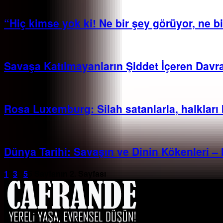
“Hiç kimse yok ki! Ne bir şey görüyor, ne bir
Savaşa Katılmayanların Şiddet İçeren Davra
Rosa Luxemburg: Silah satanlarla, halkları 
Dünya Tarihi: Savaşın ve Dinin Kökenleri – 
1
2
3
...
5
5 Sayfanın 2. Sayfası