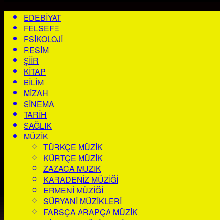
EDEBIYAT
FELSEFE
PSIKOLOJI
RESIM
ŞIIR
KITAP
BILIM
MIZAH
SINEMA
TARIH
SAĞLIK
MÜZIK
TÜRKÇE MÜZIK
KÜRTÇE MÜZIK
ZAZACA MÜZIK
KARADENIZ MÜZIĞI
ERMENI MÜZIĞI
SÜRYANI MÜZIKLERI
FARSÇA ARAPÇA MÜZIK