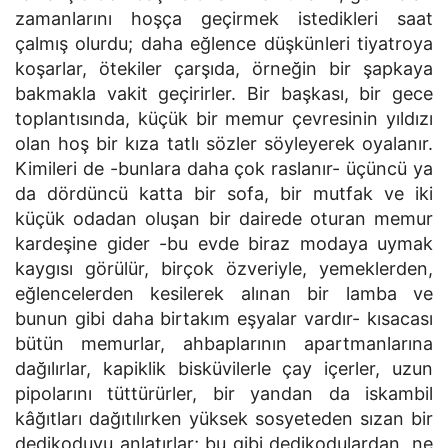
zamanlarını hoşça geçirmek istedikleri saat
çalmış olurdu; daha eğlence düşkünleri tiyatroya
koşarlar, ötekiler çarşıda, örneğin bir şapkaya
bakmakla vakit geçirirler. Bir başkası, bir gece
toplantısında, küçük bir memur çevresinin yıldızı
olan hoş bir kıza tatlı sözler söyleyerek oyalanır.
Kimileri de -bunlara daha çok raslanır- üçüncü ya
da dördüncü katta bir sofa, bir mutfak ve iki
küçük odadan oluşan bir dairede oturan memur
kardeşine gider -bu evde biraz modaya uymak
kaygısı görülür, birçok özveriyle, yemeklerden,
eğlencelerden kesilerek alınan bir lamba ve
bunun gibi daha birtakım eşyalar vardır- kısacası
bütün memurlar, ahbaplarının apartmanlarına
dağılırlar, kapiklik bisküvilerle çay içerler, uzun
pipolarını tüttürürler, bir yandan da iskambil
kâğıtları dağıtılırken yüksek sosyeteden sızan bir
dedikoduyu anlatırlar; bu gibi dedikodulardan, ne