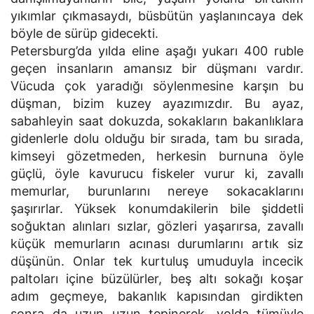
yıkımlar çıkmasaydı, büsbütün yaşlanıncaya dek
böyle de sürüp gidecekti.
Petersburg’da yılda eline aşağı yukarı 400 ruble
geçen insanların amansız bir düşmanı vardır.
Vücuda çok yaradığı söylenmesine karşın bu
düşman, bizim kuzey ayazımızdır. Bu ayaz,
sabahleyin saat dokuzda, sokakların bakanlıklara
gidenlerle dolu olduğu bir sırada, tam bu sırada,
kimseyi gözetmeden, herkesin burnuna öyle
güçlü, öyle kavurucu fiskeler vurur ki, zavallı
memurlar, burunlarını nereye sokacaklarını
şaşırırlar. Yüksek konumdakilerin bile şiddetli
soğuktan alınları sızlar, gözleri yaşarırsa, zavallı
küçük memurların acınası durumlarını artık siz
düşünün. Onlar tek kurtuluş umuduyla incecik
paltoları içine büzülürler, beş altı sokağı koşar
adım geçmeye, bakanlık kapısından girdikten
sonra da uzun uzun tepinerek, yolda tümüyle