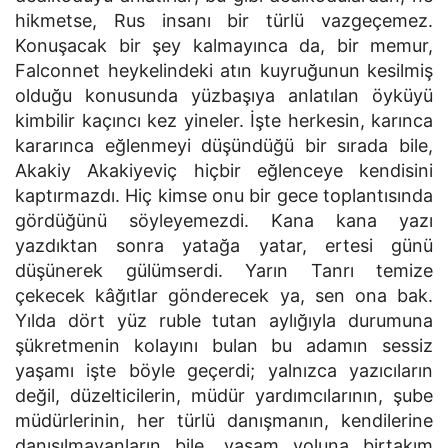
hikmetse, Rus insanı bir türlü vazgeçemez.
Konuşacak bir şey kalmayınca da, bir memur,
Falconnet heykelindeki atın kuyruğunun kesilmiş
olduğu konusunda yüzbaşıya anlatılan öyküyü
kimbilir kaçıncı kez yineler. İşte herkesin, karınca
kararınca eğlenmeyi düşündüğü bir sırada bile,
Akakiy Akakiyeviç hiçbir eğlenceye kendisini
kaptırmazdı. Hiç kimse onu bir gece toplantısında
gördüğünü söyleyemezdi. Kana kana yazı
yazdıktan sonra yatağa yatar, ertesi günü
düşünerek gülümserdi. Yarın Tanrı temize
çekecek kâğıtlar gönderecek ya, sen ona bak.
Yılda dört yüz ruble tutan aylığıyla durumuna
şükretmenin kolayını bulan bu adamın sessiz
yaşamı işte böyle geçerdi; yalnızca yazıcıların
değil, düzelticilerin, müdür yardımcılarının, şube
müdürlerinin, her türlü danışmanın, kendilerine
danışılmayanların bile, yaşam yoluna birtakım