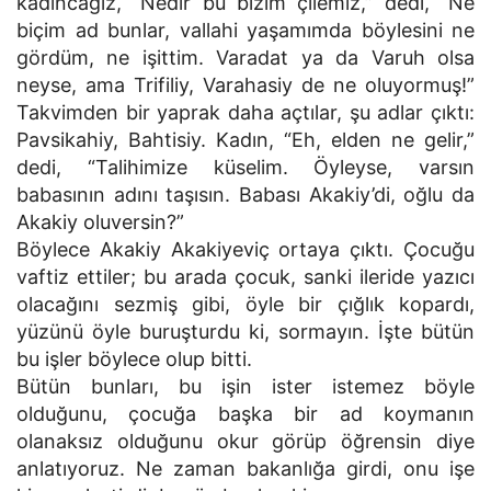
kadıncağız, “Nedir bu bizim çilemiz,” dedi, “Ne
biçim ad bunlar, vallahi yaşamımda böylesini ne
gördüm, ne işittim. Varadat ya da Varuh olsa
neyse, ama Trifiliy, Varahasiy de ne oluyormuş!”
Takvimden bir yaprak daha açtılar, şu adlar çıktı:
Pavsikahiy, Bahtisiy. Kadın, “Eh, elden ne gelir,”
dedi, “Talihimize küselim. Öyleyse, varsın
babasının adını taşısın. Babası Akakiy’di, oğlu da
Akakiy oluversin?”
Böylece Akakiy Akakiyeviç ortaya çıktı. Çocuğu
vaftiz ettiler; bu arada çocuk, sanki ileride yazıcı
olacağını sezmiş gibi, öyle bir çığlık kopardı,
yüzünü öyle buruşturdu ki, sormayın. İşte bütün
bu işler böylece olup bitti.
Bütün bunları, bu işin ister istemez böyle
olduğunu, çocuğa başka bir ad koymanın
olanaksız olduğunu okur görüp öğrensin diye
anlatıyoruz. Ne zaman bakanlığa girdi, onu işe