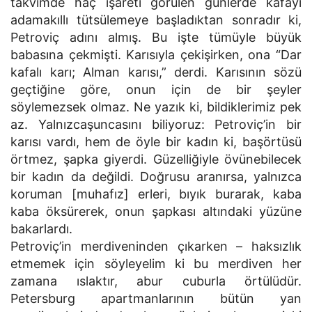
takvimde haç işareti görülen günlerde kafayı
adamakıllı tütsülemeye başladıktan sonradır ki,
Petroviç adını almış. Bu işte tümüyle büyük
babasına çekmişti. Karısıyla çekişirken, ona “Dar
kafalı karı; Alman karısı,” derdi. Karısının sözü
geçtiğine göre, onun için de bir şeyler
söylemezsek olmaz. Ne yazık ki, bildiklerimiz pek
az. Yalnızcaşuncasını biliyoruz: Petroviç’in bir
karısı vardı, hem de öyle bir kadın ki, başörtüsü
örtmez, şapka giyerdi. Güzelliğiyle övünebilecek
bir kadın da değildi. Doğrusu aranırsa, yalnızca
koruman [muhafız] erleri, bıyık burarak, kaba
kaba öksürerek, onun şapkası altındaki yüzüne
bakarlardı.
Petroviç’in merdiveninden çıkarken – haksızlık
etmemek için söyleyelim ki bu merdiven her
zamana ıslaktır, abur cuburla örtülüdür.
Petersburg apartmanlarının bütün yan