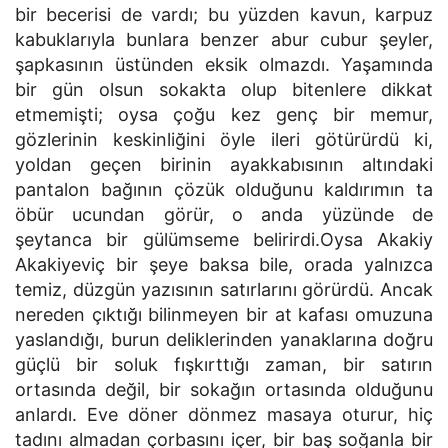
bir becerisi de vardı; bu yüzden kavun, karpuz
kabuklarıyla bunlara benzer abur cubur şeyler,
şapkasının üstünden eksik olmazdı. Yaşamında
bir gün olsun sokakta olup bitenlere dikkat
etmemişti; oysa çoğu kez genç bir memur,
gözlerinin keskinliğini öyle ileri götürürdü ki,
yoldan geçen birinin ayakkabısının altındaki
pantalon bağının çözük olduğunu kaldırımın ta
öbür ucundan görür, o anda yüzünde de
şeytanca bir gülümseme belirirdi.Oysa Akakiy
Akakiyeviç bir şeye baksa bile, orada yalnızca
temiz, düzgün yazısının satırlarını görürdü. Ancak
nereden çıktığı bilinmeyen bir at kafası omuzuna
yaslandığı, burun deliklerinden yanaklarına doğru
güçlü bir soluk fışkırttığı zaman, bir satırın
ortasında değil, bir sokağın ortasında olduğunu
anlardı. Eve döner dönmez masaya oturur, hiç
tadını almadan çorbasını içer, bir baş soğanla bir