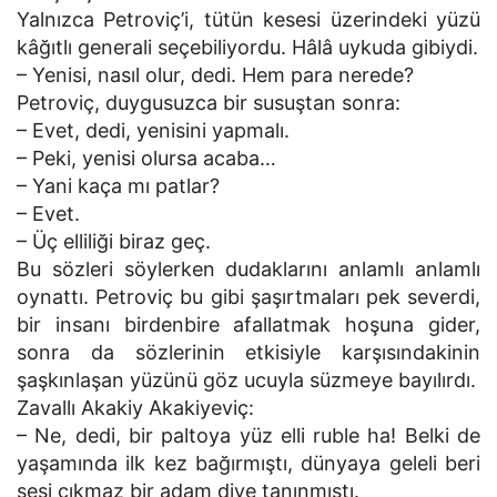
Yalnızca Petroviç’i, tütün kesesi üzerindeki yüzü
kâğıtlı generali seçebiliyordu. Hâlâ uykuda gibiydi.
– Yenisi, nasıl olur, dedi. Hem para nerede?
Petroviç, duygusuzca bir susuştan sonra:
– Evet, dedi, yenisini yapmalı.
– Peki, yenisi olursa acaba…
– Yani kaça mı patlar?
– Evet.
– Üç elliliği biraz geç.
Bu sözleri söylerken dudaklarını anlamlı anlamlı
oynattı. Petroviç bu gibi şaşırtmaları pek severdi,
bir insanı birdenbire afallatmak hoşuna gider,
sonra da sözlerinin etkisiyle karşısındakinin
şaşkınlaşan yüzünü göz ucuyla süzmeye bayılırdı.
Zavallı Akakiy Akakiyeviç:
– Ne, dedi, bir paltoya yüz elli ruble ha! Belki de
yaşamında ilk kez bağırmıştı, dünyaya geleli beri
sesi çıkmaz bir adam diye tanınmıştı.