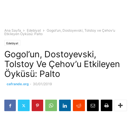
Ana Sayfa
Edebiyat
Gogol’un, Dostoyevski, Tolstoy ve Çehov’u
Etkileyen Öyküsü: Palto
Edebiyat
Gogol’un, Dostoyevski,
Tolstoy Ve Çehov’u Etkileyen
Öyküsü: Palto
cafrande.org
-
30/01/2019