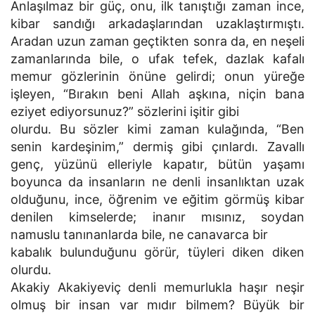
Anlaşılmaz bir güç, onu, ilk tanıştığı zaman ince,
kibar sandığı arkadaşlarından uzaklaştırmıştı.
Aradan uzun zaman geçtikten sonra da, en neşeli
zamanlarında bile, o ufak tefek, dazlak kafalı
memur gözlerinin önüne gelirdi; onun yüreğe
işleyen, “Bırakın beni Allah aşkına, niçin bana
eziyet ediyorsunuz?” sözlerini işitir gibi
olurdu. Bu sözler kimi zaman kulağında, “Ben
senin kardeşinim,” dermiş gibi çınlardı. Zavallı
genç, yüzünü elleriyle kapatır, bütün yaşamı
boyunca da insanların ne denli insanlıktan uzak
olduğunu, ince, öğrenim ve eğitim görmüş kibar
denilen kimselerde; inanır mısınız, soydan
namuslu tanınanlarda bile, ne canavarca bir
kabalık bulunduğunu görür, tüyleri diken diken
olurdu.
Akakiy Akakiyeviç denli memurlukla haşır neşir
olmuş bir insan var mıdır bilmem? Büyük bir