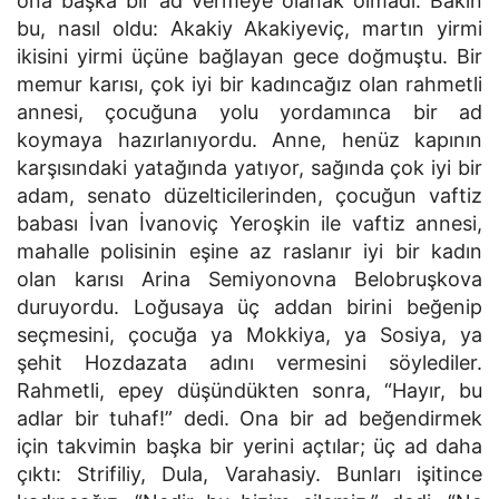
ona başka bir ad vermeye olanak olmadı. Bakın
bu, nasıl oldu: Akakiy Akakiyeviç, martın yirmi
ikisini yirmi üçüne bağlayan gece doğmuştu. Bir
memur karısı, çok iyi bir kadıncağız olan rahmetli
annesi, çocuğuna yolu yordamınca bir ad
koymaya hazırlanıyordu. Anne, henüz kapının
karşısındaki yatağında yatıyor, sağında çok iyi bir
adam, senato düzelticilerinden, çocuğun vaftiz
babası İvan İvanoviç Yeroşkin ile vaftiz annesi,
mahalle polisinin eşine az raslanır iyi bir kadın
olan karısı Arina Semiyonovna Belobruşkova
duruyordu. Loğusaya üç addan birini beğenip
seçmesini, çocuğa ya Mokkiya, ya Sosiya, ya
şehit Hozdazata adını vermesini söylediler.
Rahmetli, epey düşündükten sonra, “Hayır, bu
adlar bir tuhaf!” dedi. Ona bir ad beğendirmek
için takvimin başka bir yerini açtılar; üç ad daha
çıktı: Strifiliy, Dula, Varahasiy. Bunları işitince