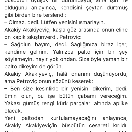
büsbütün uyuşuk bir durumdaydı; ama işin ne
olduğunu anlayınca, kendisini şeytan dürtmüş
gibi birden bire terslendi:
– Olmaz, dedi. Lütfen yenisini ısmarlayın.
Akakiy Akakiyeviç, kaşla göz arasında onun eline
on kapik sıkıştırıverdi. Petroviç:
– Sağolun bayım, dedi. Sağlığınıza biraz içer,
kendime gelirim. Yalnızca palto için bir şey
söylemeyin, hayır yok ondan. Size öyle yaman bir
palto dikeyim de görün.
Akakiy Akakiyeviç, hâlâ onarımı düşünüyordu,
ama Petroviç onun sözünü keserek:
– Ben size kesinlikle bir yenisini dikerim, dedi.
Emin olun, bu işe bütün çabamı vereceğim.
Yakası gümüş rengi kürk parçaları altında aplike
olacak.
Yeni paltodan kurtulamayacağını anlayınca,
Akakiy Akakiyeviç’in büsbütün cesareti kırıldı.