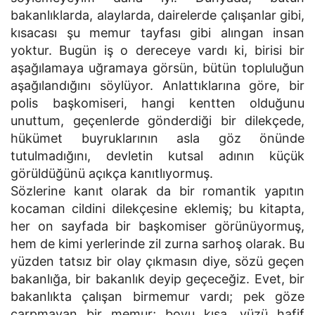
bakanlıklarda, alaylarda, dairelerde çalışanlar gibi,
kısacası şu memur tayfası gibi alıngan insan
yoktur. Bugün iş o dereceye vardı ki, birisi bir
aşağılamaya uğramaya görsün, bütün topluluğun
aşağılandığını söylüyor. Anlattıklarına göre, bir
polis başkomiseri, hangi kentten olduğunu
unuttum, geçenlerde gönderdiği bir dilekçede,
hükümet buyruklarının asla göz önünde
tutulmadığını, devletin kutsal adının küçük
görüldüğünü açıkça kanıtlıyormuş.
Sözlerine kanıt olarak da bir romantik yapıtın
kocaman cildini dilekçesine eklemiş; bu kitapta,
her on sayfada bir başkomiser görünüyormuş,
hem de kimi yerlerinde zil zurna sarhoş olarak. Bu
yüzden tatsız bir olay çıkmasın diye, sözü geçen
bakanlığa, bir bakanlık deyip geçeceğiz. Evet, bir
bakanlıkta çalışan birmemur vardı; pek göze
çarpmayan bir memur; boyu kısa, yüzü hafif