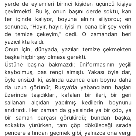
yerde de eylemleri birinci kişiden üçüncü kişiye
çevirmekti. Bu iş, onun başını derde soktu, kan
ter içinde kalıyor, boyuna alnını siliyordu; en
sonunda, “Hayır, hayır, iyisi mi bana bir şey verin
de temize çekeyim,” dedi. O zamandan beri
yazıcılıkta kaldı.
Onun için, dünyada, yazıları temize çekmekten
başka hiçbir şey olmasa gerekti.
Üstüne başına bakmazdı; üniformasının yeşili
kaybolmuş, pas rengi almıştı. Yakası öyle dar,
öyle ensizdi ki, aslında uzunca olan boynu daha
da uzun görünür, Rusya’da yabancıların başları
üzerinde taşıdıkları, kafaları bir ileri, bir geri
sallanan alçıdan yapılmış kedilerin boynunu
andırırdı. Her zaman da giysisinde ya bir çöp, ya
bir saman parçası görülürdü; bundan başka,
sokakta yürürken, tam çöp döküleceği sırada
pencere altından geçmek gibi, yalnızca ona vergi