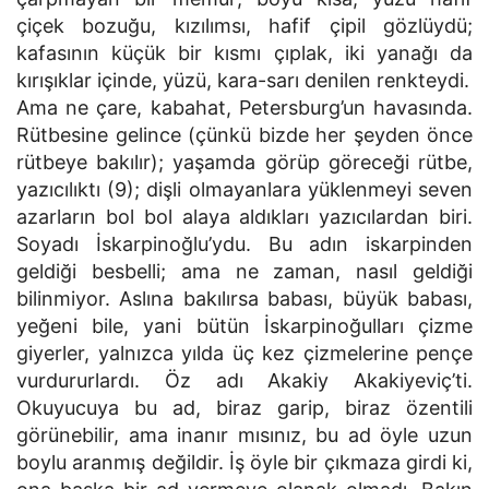
çiçek bozuğu, kızılımsı, hafif çipil gözlüydü;
kafasının küçük bir kısmı çıplak, iki yanağı da
kırışıklar içinde, yüzü, kara-sarı denilen renkteydi.
Ama ne çare, kabahat, Petersburg’un havasında.
Rütbesine gelince (çünkü bizde her şeyden önce
rütbeye bakılır); yaşamda görüp göreceği rütbe,
yazıcılıktı (9); dişli olmayanlara yüklenmeyi seven
azarların bol bol alaya aldıkları yazıcılardan biri.
Soyadı İskarpinoğlu’ydu. Bu adın iskarpinden
geldiği besbelli; ama ne zaman, nasıl geldiği
bilinmiyor. Aslına bakılırsa babası, büyük babası,
yeğeni bile, yani bütün İskarpinoğulları çizme
giyerler, yalnızca yılda üç kez çizmelerine pençe
vurdururlardı. Öz adı Akakiy Akakiyeviç’ti.
Okuyucuya bu ad, biraz garip, biraz özentili
görünebilir, ama inanır mısınız, bu ad öyle uzun
boylu aranmış değildir. İş öyle bir çıkmaza girdi ki,