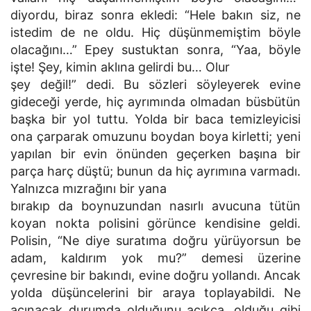
diyordu, biraz sonra ekledi: “Hele bakın siz, ne
istedim de ne oldu. Hiç düşünmemiştim böyle
olacağını…” Epey sustuktan sonra, “Yaa, böyle
işte! Şey, kimin aklına gelirdi bu… Olur
şey değil!” dedi. Bu sözleri söyleyerek evine
gideceği yerde, hiç ayrımında olmadan büsbütün
başka bir yol tuttu. Yolda bir baca temizleyicisi
ona çarparak omuzunu boydan boya kirletti; yeni
yapılan bir evin önünden geçerken başına bir
parça harç düştü; bunun da hiç ayrımına varmadı.
Yalnızca mızrağını bir yana
bırakıp da boynuzundan nasırlı avucuna tütün
koyan nokta polisini görünce kendisine geldi.
Polisin, “Ne diye suratıma doğru yürüyorsun be
adam, kaldırım yok mu?” demesi üzerine
çevresine bir bakındı, evine doğru yollandı. Ancak
yolda düşüncelerini bir araya toplayabildi. Ne
acınacak durumda olduğunu açıkça, olduğu gibi