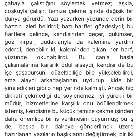
çabayla çalıştığını söylemek yetmez; aşkla,
coşkuyla çalışır, temize çekme işinde değişik bir
dünya görürdü. Yazı yazarken yüzünde derin bir
hazzın izleri belirirdi; bazı harfler gözdesiydi; bu
harflere gelince, kendisinden geçer, gülümser,
göz kırpar, dudaklarıyla da kalemine yardım
ederdi; denebilir ki, kaleminden çıkan her harf,
yüzünde okunabilirdi. Bu canla başla
çalışmalarına karşılık ödül alsaydı, kendisi de bu
işe şaşadursun, düzelticiliğe bile yükselebilirdi;
ama alaycı arkadaşlarının uydurup ikide bir
yineledikleri gibi o hep yerinde kalmıştı. Ancak hiç
dikkati çekmediği de söylenemez. İyi yürekli bir
müdür, hizmetlerine karşılık onu ödüllendirmek
istemiş, kendisine bu küçük temize çekme işinden
daha önemlice bir iş verilmesini buyurmuş; bu iş
de, başka bir daireye gönderilmek üzere
hazırlanan yazıların başlıklarını değiştirmek, bir iki