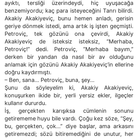
ayıktı, tersliği üzerindeydi, hiç uyuşacağa
benzemiyordu; kaç para isteyeceğini Tanrı bilirdi.
Akakiy Akakiyeviç, bunu hemen anladı, gerisin
geriye dönmek istedi, ama artık iş işten geçmişti.
Petroviç, tek gözünü ona çevirdi, Akakiy
Akakiyeviç de isteksiz isteksiz, “Merhaba,
Petroviç!” dedi. Petroviç, “Merhaba bayım,”
derken bir yandan da nasıl bir av olduğunu
anlamak için gözünü Akakiy Akakiyeviç’in ellerine
doğru kaydırmıştı.
– Ben, sana… Petroviç, buna, şey…
Şunu da söyleyelim ki, Akakiy Akakiyeviç,
konuşurken ikide bir, yerli yersiz ekler, ilgeçler
kullanır dururdu.
İş, gerçekten karışıksa cümlenin sonunu
getirememe huyu bile vardı. Çoğu kez söze, “Şey,
bu, gerçekten, çok…” diye başlar, ama arkasını
getiremezdi; sözü bitiremediğini de unutur, her