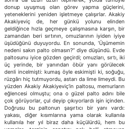
donup uyuşmuş olan görev yapma güçlerini,
yeteneklerini yeniden işletmeye çalışırlar. Akakiy
Akakiyeviç de, her günkü yolunu elinden
geldiğince hızla geçmeye çalışmasına karşın, bir
zamandan beri sırtının, omuzlarının iyiden iyiye
üşüdüğünü duyuyordu. En sonunda, ‘Üşümemin
nedeni sakın palto olmasın?” diye düşündü. Evde
paltosunu iyice gözden geçirdi; omuzları, sırtı, iki
üç yerinde, bir yanından öbür yanı görülecek
denli incelmişti: kumaş öyle eskimişti ki, soğuğu,
rüzgârı hiç tutmuyordu, astarı da lime limeydi. Bu
yüzden Akakiy Akakiyeviç’in paltosu, memurların
eğlencesi olmuştu; ona o güzel palto adını bile
çok görüyorlar, çul deyip çıkıyorlardı işin içinden.
Doğrusu bu paltonun şaşırtıcı bir yanı vardı:
yakası, diğer kısımlarına yama olarak kullanıla
kullanıla her yıl biraz daha küçülürdü, hem bu