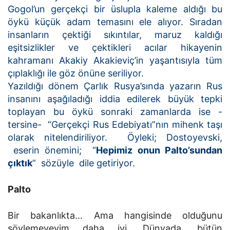
Gogol’un gerçekçi bir üslupla kaleme aldığı bu
öykü küçük adam temasını ele alıyor. Sıradan
insanların çektiği sıkıntılar, maruz kaldığı
eşitsizlikler ve çektikleri acılar hikayenin
kahramanı Akakiy Akakieviç’in yaşantısıyla tüm
çıplaklığı ile göz önüne seriliyor.
Yazıldığı dönem Çarlık Rusya’sında yazarın Rus
insanını aşağıladığı iddia edilerek büyük tepki
toplayan bu öykü sonraki zamanlarda ise -
tersine- “Gerçekçi Rus Edebiyatı”nın mihenk taşı
olarak nitelendiriliyor. Öyleki; Dostoyevski,
eserin önemini; “
Hepimiz onun Palto’sundan
çıktık
” sözüyle dile getiriyor.
Palto
Bir bakanlıkta… Ama hangisinde olduğunu
söylemeyeyim daha iyi. Dünyada, bütün