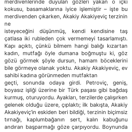
merdivenlerinde duyulan gözleri yakan o içki
kokusu, basamaklarına iyice işlemiştir – işte bu
merdivenden çıkarken, Akakiy Akakiyeviç terzinin
ne
isteyeceğini düşünmüş, kendi kendisine taş
çatlasa iki rubleden çok vermemeyi tasarlamıştı.
Kapı açıktı, çünkü bilmem hangi balığı kızartan
kadın, mutfağı öyle dumana boğmuştu ki, göz
gözü görmek şöyle dursun, hamam böceklerini
bile görmeye olanak yoktu. Akakiy Akakiyeviç, ev
sahibi kadına görünmeden mutfaktan
geçti, sonunda odaya girdi. Petroviç, geniş,
boyasız işliği üzerine bir Türk paşası gibi bağdaş
kurmuş, oturuyordu. Ayakları, terzilerde çalışırken
gelenek olduğu üzere, çıplaktı; ilk bakışta, Akakiy
Akakiyeviç’in eskiden beri bildiği, terzinin biçimsiz
tırnağı, kaplumbağanın sert, kalın kabuğunu
andıran başparmağı göze çarpıyordu. Boynunda