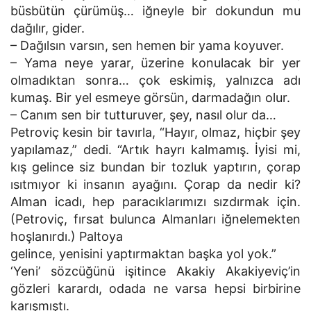
büsbütün çürümüş… iğneyle bir dokundun mu
dağılır, gider.
– Dağılsın varsın, sen hemen bir yama koyuver.
– Yama neye yarar, üzerine konulacak bir yer
olmadıktan sonra… çok eskimiş, yalnızca adı
kumaş. Bir yel esmeye görsün, darmadağın olur.
– Canım sen bir tutturuver, şey, nasıl olur da…
Petroviç kesin bir tavırla, “Hayır, olmaz, hiçbir şey
yapılamaz,” dedi. “Artık hayrı kalmamış. İyisi mi,
kış gelince siz bundan bir tozluk yaptırın, çorap
ısıtmıyor ki insanın ayağını. Çorap da nedir ki?
Alman icadı, hep paracıklarımızı sızdırmak için.
(Petroviç, fırsat bulunca Almanları iğnelemekten
hoşlanırdı.) Paltoya
gelince, yenisini yaptırmaktan başka yol yok.”
‘Yeni’ sözcüğünü işitince Akakiy Akakiyeviç’in
gözleri karardı, odada ne varsa hepsi birbirine
karışmıştı.