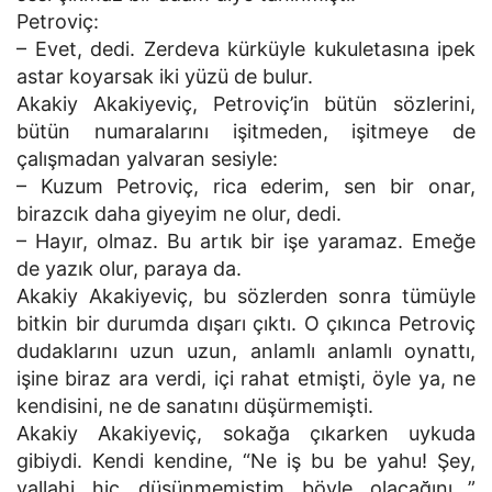
Petroviç:
– Evet, dedi. Zerdeva kürküyle kukuletasına ipek
astar koyarsak iki yüzü de bulur.
Akakiy Akakiyeviç, Petroviç’in bütün sözlerini,
bütün numaralarını işitmeden, işitmeye de
çalışmadan yalvaran sesiyle:
– Kuzum Petroviç, rica ederim, sen bir onar,
birazcık daha giyeyim ne olur, dedi.
– Hayır, olmaz. Bu artık bir işe yaramaz. Emeğe
de yazık olur, paraya da.
Akakiy Akakiyeviç, bu sözlerden sonra tümüyle
bitkin bir durumda dışarı çıktı. O çıkınca Petroviç
dudaklarını uzun uzun, anlamlı anlamlı oynattı,
işine biraz ara verdi, içi rahat etmişti, öyle ya, ne
kendisini, ne de sanatını düşürmemişti.
Akakiy Akakiyeviç, sokağa çıkarken uykuda
gibiydi. Kendi kendine, “Ne iş bu be yahu! Şey,
vallahi hiç düşünmemiştim böyle olacağını…”