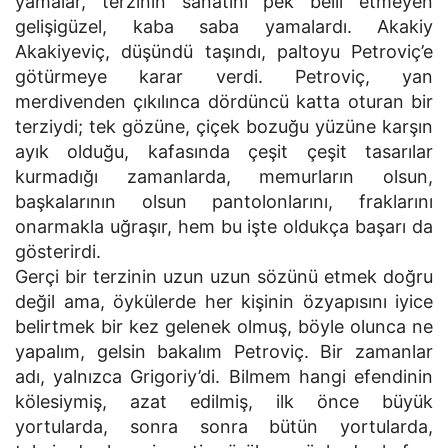
yamalar, terzinin sanatını pek belli etmeyen
gelişigüzel, kaba saba yamalardı. Akakiy
Akakiyeviç, düşündü taşındı, paltoyu Petroviç’e
götürmeye karar verdi. Petroviç, yan
merdivenden çıkılınca dördüncü katta oturan bir
terziydi; tek gözüne, çiçek bozuğu yüzüne karşın
ayık olduğu, kafasında çeşit çeşit tasarılar
kurmadığı zamanlarda, memurların olsun,
başkalarının olsun pantolonlarını, fraklarını
onarmakla uğraşır, hem bu işte oldukça başarı da
gösterirdi.
Gerçi bir terzinin uzun uzun sözünü etmek doğru
değil ama, öykülerde her kişinin özyapısını iyice
belirtmek bir kez gelenek olmuş, böyle olunca ne
yapalım, gelsin bakalım Petroviç. Bir zamanlar
adı, yalnızca Grigoriy’di. Bilmem hangi efendinin
kölesiymiş, azat edilmiş, ilk önce büyük
yortularda, sonra sonra bütün yortularda,