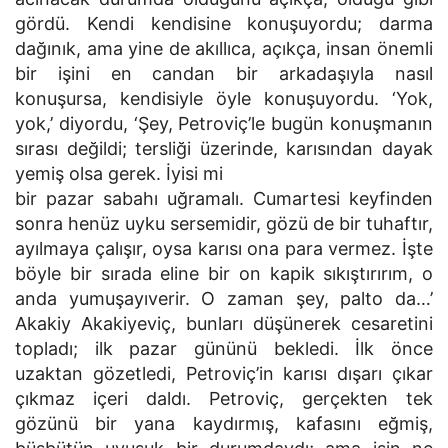
gördü. Kendi kendisine konuşuyordu; darma
dağınık, ama yine de akıllıca, açıkça, insan önemli
bir işini en candan bir arkadaşıyla nasıl
konuşursa, kendisiyle öyle konuşuyordu. ‘Yok,
yok,’ diyordu, ‘Şey, Petroviç’le bugün konuşmanın
sırası değildi; tersliği üzerinde, karısından dayak
yemiş olsa gerek. İyisi mi
bir pazar sabahı uğramalı. Cumartesi keyfinden
sonra henüz uyku sersemidir, gözü de bir tuhaftır,
ayılmaya çalışır, oysa karısı ona para vermez. İşte
böyle bir sırada eline bir on kapik sıkıştırırım, o
anda yumuşayıverir. O zaman şey, palto da…’
Akakiy Akakiyeviç, bunları düşünerek cesaretini
topladı; ilk pazar gününü bekledi. İlk önce
uzaktan gözetledi, Petroviç’in karısı dışarı çıkar
çıkmaz içeri daldı. Petroviç, gerçekten tek
gözünü bir yana kaydırmış, kafasını eğmiş,