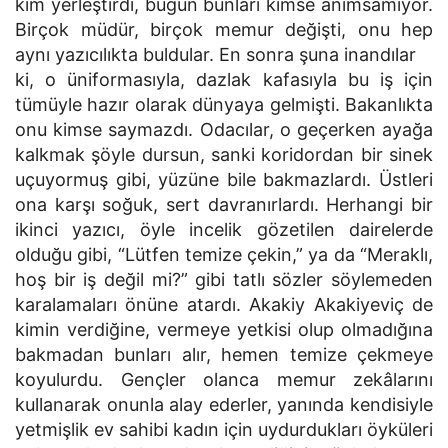
kim yerleştirdi, bugün bunları kimse anımsamıyor.
Birçok müdür, birçok memur değişti, onu hep
aynı yazıcılıkta buldular. En sonra şuna inandılar
ki, o üniformasıyla, dazlak kafasıyla bu iş için
tümüyle hazır olarak dünyaya gelmişti. Bakanlıkta
onu kimse saymazdı. Odacılar, o geçerken ayağa
kalkmak şöyle dursun, sanki koridordan bir sinek
uçuyormuş gibi, yüzüne bile bakmazlardı. Üstleri
ona karşı soğuk, sert davranırlardı. Herhangi bir
ikinci yazıcı, öyle incelik gözetilen dairelerde
olduğu gibi, “Lütfen temize çekin,” ya da “Meraklı,
hoş bir iş değil mi?” gibi tatlı sözler söylemeden
karalamaları önüne atardı. Akakiy Akakiyeviç de
kimin verdiğine, vermeye yetkisi olup olmadığına
bakmadan bunları alır, hemen temize çekmeye
koyulurdu. Gençler olanca memur zekâlarını
kullanarak onunla alay ederler, yanında kendisiyle
yetmişlik ev sahibi kadın için uydurdukları öyküleri