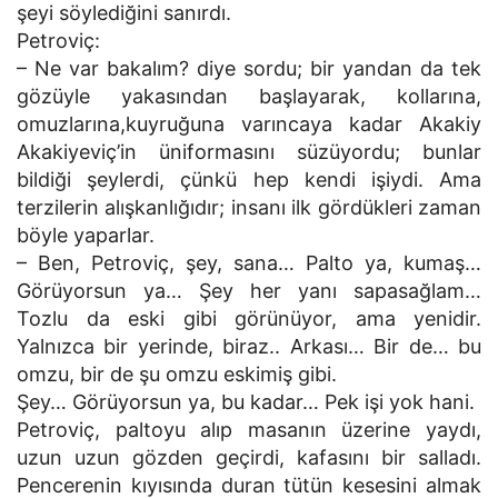
şeyi söylediğini sanırdı.
Petroviç:
– Ne var bakalım? diye sordu; bir yandan da tek
gözüyle yakasından başlayarak, kollarına,
omuzlarına,kuyruğuna varıncaya kadar Akakiy
Akakiyeviç’in üniformasını süzüyordu; bunlar
bildiği şeylerdi, çünkü hep kendi işiydi. Ama
terzilerin alışkanlığıdır; insanı ilk gördükleri zaman
böyle yaparlar.
– Ben, Petroviç, şey, sana… Palto ya, kumaş…
Görüyorsun ya… Şey her yanı sapasağlam…
Tozlu da eski gibi görünüyor, ama yenidir.
Yalnızca bir yerinde, biraz.. Arkası… Bir de… bu
omzu, bir de şu omzu eskimiş gibi.
Şey… Görüyorsun ya, bu kadar… Pek işi yok hani.
Petroviç, paltoyu alıp masanın üzerine yaydı,
uzun uzun gözden geçirdi, kafasını bir salladı.
Pencerenin kıyısında duran tütün kesesini almak