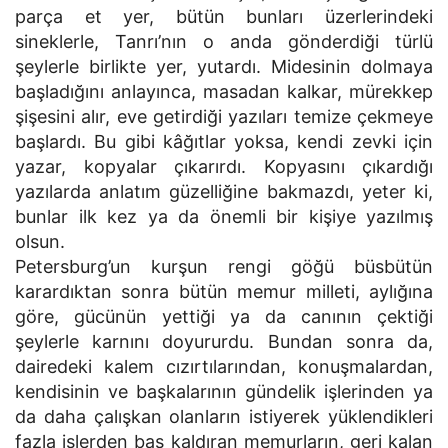
parça et yer, bütün bunları üzerlerindeki
sineklerle, Tanrı’nın o anda gönderdiği türlü
şeylerle birlikte yer, yutardı. Midesinin dolmaya
başladığını anlayınca, masadan kalkar, mürekkep
şişesini alır, eve getirdiği yazıları temize çekmeye
başlardı. Bu gibi kâğıtlar yoksa, kendi zevki için
yazar, kopyalar çıkarırdı. Kopyasını çıkardığı
yazılarda anlatım güzelliğine bakmazdı, yeter ki,
bunlar ilk kez ya da önemli bir kişiye yazılmış
olsun.
Petersburg’un kurşun rengi göğü büsbütün
karardıktan sonra bütün memur milleti, aylığına
göre, gücünün yettiği ya da canının çektiği
şeylerle karnını doyururdu. Bundan sonra da,
dairedeki kalem cızırtılarından, konuşmalardan,
kendisinin ve başkalarının gündelik işlerinden ya
da daha çalışkan olanların istiyerek yüklendikleri
fazla işlerden baş kaldıran memurların, geri kalan