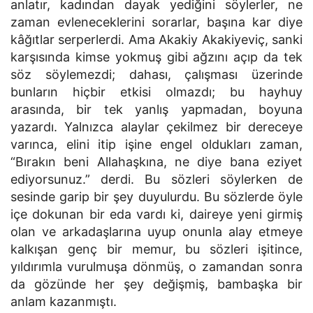
anlatır, kadından dayak yediğini söylerler, ne
zaman evleneceklerini sorarlar, başına kar diye
kâğıtlar serperlerdi. Ama Akakiy Akakiyeviç, sanki
karşısında kimse yokmuş gibi ağzını açıp da tek
söz söylemezdi; dahası, çalışması üzerinde
bunların hiçbir etkisi olmazdı; bu hayhuy
arasında, bir tek yanlış yapmadan, boyuna
yazardı. Yalnızca alaylar çekilmez bir dereceye
varınca, elini itip işine engel oldukları zaman,
“Bırakın beni Allahaşkına, ne diye bana eziyet
ediyorsunuz.” derdi. Bu sözleri söylerken de
sesinde garip bir şey duyulurdu. Bu sözlerde öyle
içe dokunan bir eda vardı ki, daireye yeni girmiş
olan ve arkadaşlarına uyup onunla alay etmeye
kalkışan genç bir memur, bu sözleri işitince,
yıldırımla vurulmuşa dönmüş, o zamandan sonra
da gözünde her şey değişmiş, bambaşka bir
anlam kazanmıştı.