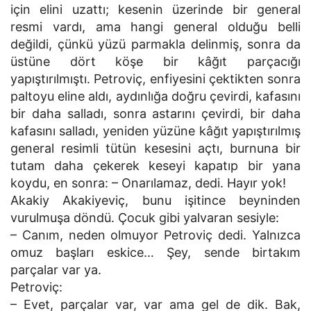
için elini uzattı; kesenin üzerinde bir general
resmi vardı, ama hangi general olduğu belli
değildi, çünkü yüzü parmakla delinmiş, sonra da
üstüne dört köşe bir kâğıt parçacığı
yapıştırılmıştı. Petroviç, enfiyesini çektikten sonra
paltoyu eline aldı, aydınlığa doğru çevirdi, kafasını
bir daha salladı, sonra astarını çevirdi, bir daha
kafasını salladı, yeniden yüzüne kâğıt yapıştırılmış
general resimli tütün kesesini açtı, burnuna bir
tutam daha çekerek keseyi kapatıp bir yana
koydu, en sonra: – Onarılamaz, dedi. Hayır yok!
Akakiy Akakiyeviç, bunu işitince beyninden
vurulmuşa döndü. Çocuk gibi yalvaran sesiyle:
– Canım, neden olmuyor Petroviç dedi. Yalnızca
omuz başları eskice… Şey, sende birtakım
parçalar var ya.
Petroviç:
– Evet, parçalar var, var ama gel de dik. Bak,