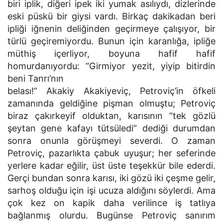
biri iplik, diğeri ipek iki yumak asılıydı, dizlerinde
eski püskü bir giysi vardı. Birkaç dakikadan beri
ipliği iğnenin deliğinden geçirmeye çalışıyor, bir
türlü geçiremiyordu. Bunun için karanlığa, ipliğe
müthiş içerliyor, boyuna hafif hafif
homurdanıyordu: “Girmiyor yezit, yiyip bitirdin
beni Tanrı’nın
belası!” Akakiy Akakiyeviç, Petroviç’in öfkeli
zamanında geldiğine pişman olmuştu; Petroviç
biraz çakırkeyif olduktan, karısının “tek gözlü
şeytan gene kafayı tütsüledi” dediği durumdan
sonra onunla görüşmeyi severdi. O zaman
Petroviç, pazarlıkta çabuk uyuşur; her seferinde
yerlere kadar eğilir, üst üste teşekkür bile ederdi.
Gerçi bundan sonra karısı, iki gözü iki çeşme gelir,
sarhoş olduğu için işi ucuza aldığını söylerdi. Ama
çok kez on kapik daha verilince iş tatlıya
bağlanmış olurdu. Bugünse Petroviç sanırım