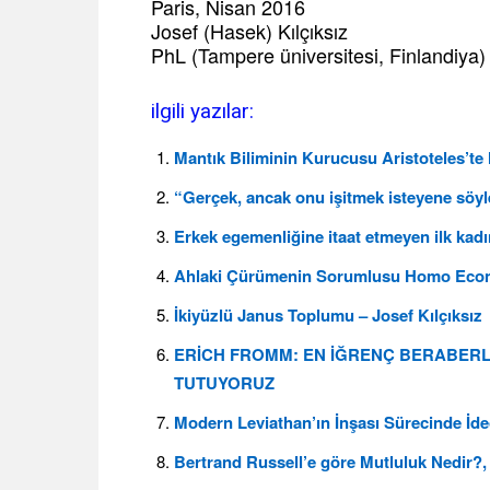
Paris, Nisan 2016
Josef (Hasek) Kılçıksız
PhL (Tampere üniversitesi, Finlandiya)
ilgili yazılar:
Mantık Biliminin Kurucusu Aristoteles’t
“Gerçek, ancak onu işitmek isteyene söy
Erkek egemenliğine itaat etmeyen ilk kadın
Ahlaki Çürümenin Sorumlusu Homo Economi
İkiyüzlü Janus Toplumu – Josef Kılçıksız
ERİCH FROMM: EN İĞRENÇ BERABERLİ
TUTUYORUZ
Modern Leviathan’ın İnşası Sürecinde İdeo
Bertrand Russell’e göre Mutluluk Nedir?