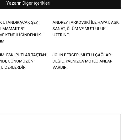
Yazarın Diğer İçerikleri
OK UTANDIRACAK ŞEY,
ANDREY TARKOVSKİ İLE HAYAT, AŞK,
OLMAMAKTIR”
SANAT, ÖLÜM VE MUTLULUK
VE KENDİLİĞİNDENLİK –
ÜZERİNE
MM
M: ESKİ PUTLAR TAŞTAN
JOHN BERGER: MUTLU ÇAĞLAR
NDI, GÜNÜMÜZÜN
DEĞİL, YALNIZCA MUTLU ANLAR
E LİDERLERDİR
VARDIR!