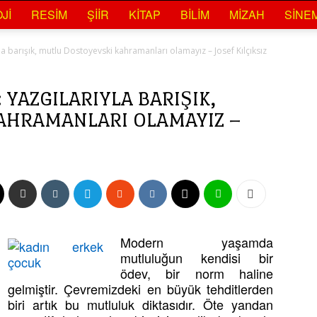
JI
RESIM
ŞIIR
KITAP
BILIM
MIZAH
SINE
a barışık, mutlu Dostoyevski kahramanları olamayız – Josef Kılçıksız
YAZGILARIYLA BARIŞIK,
AHRAMANLARI OLAMAYIZ –
Modern yaşamda
mutluluğun kendisi bir
ödev, bir norm haline
gelmiştir. Çevremizdeki en büyük tehditlerden
biri artık bu mutluluk diktasıdır. Öte yandan