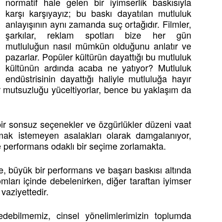
normatif hale gelen bir iyimserlik baskısıyla
karşı karşıyayız; bu baskı dayatılan mutluluk
anlayışının aynı zamanda suç ortağıdır. Filmler,
şarkılar, reklam spotları bize her gün
mutluluğun nasıl mümkün olduğunu anlatır ve
pazarlar. Popüler kültürün dayattığı bu mutluluk
kültünün ardında acaba ne yatıyor? Mutluluk
endüstrisinin dayattığı haliyle mutluluğa hayır
er mutsuzluğu yüceltiyorlar, bence bu yaklaşım da
 bir sonsuz seçenekler ve özgürlükler düzeni vaat
mak istemeyen asalakları olarak damgalanıyor,
e performans odaklı bir seçime zorlamakta.
 büyük bir performans ve başarı baskısı altında
omları içinde debelenirken, diğer taraftan iyimser
vaziyettedir.
edebilmemiz, cinsel yönelimlerimizin toplumda