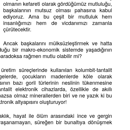
olmanın kefareti olarak gördüğümüz mutluluğu,
başkalarının mutsuz olması pahasına kabul
ediyoruz. Ama bu çeşit bir mutluluk hem
insanlığımızı hem de vicdanımızı zamanla
çürütecektir.
Ancak başkalarını mülksüzleştirmek ve hatta
duğu bir makro-ekonomik sistemde yaşadığının
 paradoksa rağmen mutlu olabilir mi?
etim süreçlerinde kullanılan kolumbit-tantalit
ölgelerde, çocukların madenlerde köle olarak
sının bazı goril türlerinin neslinin tükenmesine
alit elektronik cihazlarda, özellikle de akıllı
lmazsa olmaz minerallerden biri ve ne yazık ki bu
ronik altyapısını oluşturuyor!
aklık, hayat ile ölüm arasındaki ince ve gergin
 yaşanamayan, süreğen bir bunaltıya dönüşmek