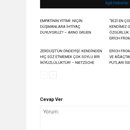
İlgili Haberler
EMPATİNİN YİTİMİ: NİÇİN
“BİZİ EN Ç
DÜŞMANLARA İHTİYAÇ
KENDİMİZ 
DUYUYORUZ? – ARNO GRUEN
ÖZGÜRLÜK 
ERİCH FRO
ZERDÜŞT’ÜN ÖNDEYİŞİ: KENDİNDEN
ERİCH FROM
HİÇ SÖZ ETMEMEK ÇOK SOYLU BİR
VE AĞAÇTA
İKİYÜZLÜLÜKTÜR! – NIETZSCHE
PUTLARI İS
Cevap Ver