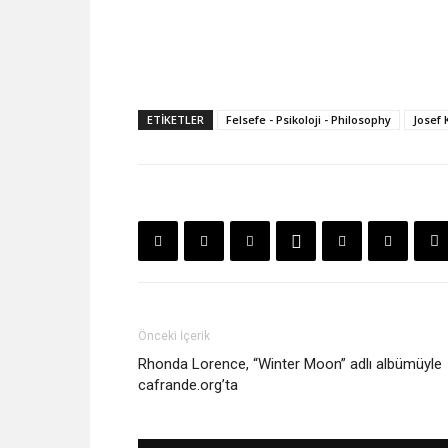
ETIKETLER
Felsefe - Psikoloji - Philosophy
Josef K
Önceki İçerik
Rhonda Lorence, “Winter Moon” adlı albümüyle
cafrande.org’ta