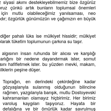
iz siyasi akımı destekleyebilmemiz bize özgürüz
yoruz çünkü artık bunların toplumsal önemleri
z için mutlu olabileceğimiz yanılsaması, neo
andır; özgürlük günümüzün ve çağımızın en büyük
iğer pahalı lüks ise mülkiyet hissidir; mülkiyet
arak tüketim toplumunun çarkına su taşır.
algısının insan ruhunda bir alıcısı ve karşılığı
arlığını bir nedene dayandırmak ister, somut
ısını hafifletmek ister. bu yüzden mevki, makam,
liklerin peşine düşer.
Toprağın, en derindeki çekirdeğine kadar
gözyaşlarıyla sulanmış olduğunun bilincine
rağmen, yazgılarıyla barışık, mutlu Dostoyevski
kahramanları olamayız hiçbirimiz. Her birimiz
varoluş kaygıları taşıyoruz. Hayata bir
defalığına ve bir ömürlük kadar savrulmuş