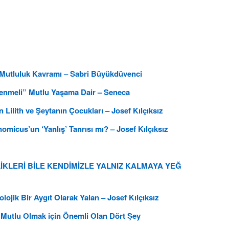
e Mutluluk Kavramı – Sabri Büyükdüvenci
lenmeli” Mutlu Yaşama Dair – Seneca
 Lilith ve Şeytanın Çocukları – Josef Kılçıksız
cus’un ‘Yanlış’ Tanrısı mı? – Josef Kılçıksız
KLERİ BİLE KENDİMİZLE YALNIZ KALMAYA YEĞ
lojik Bir Aygıt Olarak Yalan – Josef Kılçıksız
, Mutlu Olmak için Önemli Olan Dört Şey