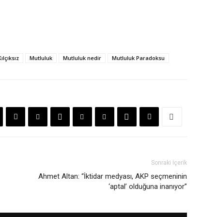
ılçıksız
Mutluluk
Mutluluk nedir
Mutluluk Paradoksu
Sonraki İçerik
Ahmet Altan: “İktidar medyası, AKP seçmeninin
‘aptal’ olduğuna inanıyor”