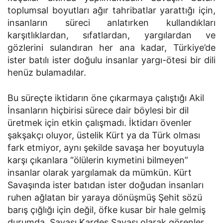
toplumsal boyutları ağır tahribatlar yarattığı için,
insanların süreci anlatırken kullandıkları
karşıtlıklardan, sıfatlardan, yargılardan ve
gözlerini sulandıran her ana kadar, Türkiye’de
ister batılı ister doğulu insanlar yargı-ötesi bir dili
henüz bulamadılar.
Bu süreçte iktidarın öne çıkarmaya çalıştığı Akil
İnsanların hiçbirisi sürece dair böylesi bir dil
üretmek için etkin çalışmadı. İktidarı övenler
şakşakçı oluyor, üstelik Kürt ya da Türk olması
fark etmiyor, aynı şekilde savaşa her boyutuyla
karşı çıkanlara “ölülerin kıymetini bilmeyen”
insanlar olarak yargılamak da mümkün. Kürt
Savaşında ister batıdan ister doğudan insanları
ruhen ağlatan bir yaraya dönüşmüş Şehit sözü
barış çığlığı için değil, öfke kusar bir hale gelmiş
durumda. Savaşı Kardeş Savaşı olarak görenler