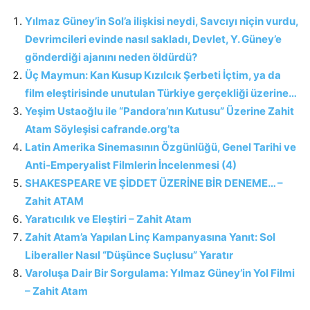
Yılmaz Güney’in Sol’a ilişkisi neydi, Savcıyı niçin vurdu,
Devrimcileri evinde nasıl sakladı, Devlet, Y. Güney’e
gönderdiği ajanını neden öldürdü?
Üç Maymun: Kan Kusup Kızılcık Şerbeti İçtim, ya da
film eleştirisinde unutulan Türkiye gerçekliği üzerine…
Yeşim Ustaoğlu ile “Pandora’nın Kutusu” Üzerine Zahit
Atam Söyleşisi cafrande.org’ta
Latin Amerika Sinemasının Özgünlüğü, Genel Tarihi ve
Anti-Emperyalist Filmlerin İncelenmesi (4)
SHAKESPEARE VE ŞİDDET ÜZERİNE BİR DENEME… –
Zahit ATAM
Yaratıcılık ve Eleştiri – Zahit Atam
Zahit Atam’a Yapılan Linç Kampanyasına Yanıt: Sol
Liberaller Nasıl “Düşünce Suçlusu” Yaratır
Varoluşa Dair Bir Sorgulama: Yılmaz Güney’in Yol Filmi
– Zahit Atam