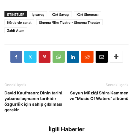
ETIKETLER
İç savaş
Kürt Savaşı
Kürt Sineması
Kürtlerde sanat
Sinema /film Tiyatro - Simema Theater
Zahit Atam
Önceki İçerik
Sonraki İçerik
David Kaufmann: Dinin tarihi,
Suyun Müziği Shira Kammen
yabancılaşmanın tarihidir
ve “Music Of Waters” albümü
özgürlük için sahip çıkılması
gerekir
İlgili Haberler