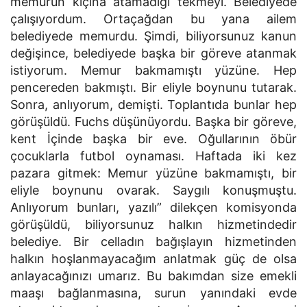
memurun kıçına atamadığı tekmeyi. Belediyede
çalışıyordum. Ortaçağdan bu yana ailem
belediyede memurdu. Şimdi, biliyorsunuz kanun
değişince, belediyede başka bir göreve atanmak
istiyorum. Memur bakmamıştı yüzüne. Hep
pencereden bakmıştı. Bir eliyle boynunu tutarak.
Sonra, anlıyorum, demişti. Toplantıda bunlar hep
görüşüldü. Fuchs düşünüyordu. Başka bir göreve,
kent İçinde başka bir eve. Oğullarının öbür
çocuklarla futbol oynaması. Haftada iki kez
pazara gitmek: Memur yüzüne bakmamıştı, bir
eliyle boynunu ovarak. Saygılı konuşmuştu.
Anlıyorum bunları, yazılı” dilekçen komisyonda
görüşüldü, biliyorsunuz halkın hizmetindedir
belediye. Bir celladın bağışlayın hizmetinden
halkın hoşlanmayacağım anlatmak güç de olsa
anlayacağınızı umarız. Bu bakımdan size emekli
maaşı bağlanmasına, surun yanındaki evde