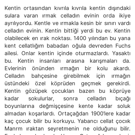
Kentin ortasından kıvrıla kıvrıla kentin dışındaki
sulara varan ırmak celladın evinin orda ikiye
ayrılıyordu. Kentle ve ırmakla kesin bir sınırı vardı
celladın evinin. Kentin bittiği yerdi bu ev. Kentin
olabilecek en ırak noktası. 1400 yılından bu yana
kent cellatlığım babadan oğula devreden Fuchs
ailesi. Onlar kentin içinde oturmazlardı. Yasaktı
bu. Kentin insanları arasına karışmaları da.
Evlerinin önünden ırmağın bir kolu akardı.
Celladın bahçesine girebilmek için ırmağın
üstündeki özel köprüden geçmek gerekirdi.
Kentin gözüpek çocuklan bazen bu köprüye
kadar sokulurlar, sonra celladın bıçağı
boyunlarına değmişçesine kente kadar soluk
almadan koşarlardı. Ortaçağdan 1900’lere kadar
kaç çocuk bilir bu korkuyu. Yabancı cellat çocıık
Manrm ıraktan seyretmenin ne olduğunu bilir.