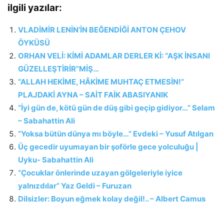
ilgili yazılar:
VLADİMİR LENİN’İN BEĞENDİĞİ ANTON ÇEHOV
ÖYKÜSÜ
ORHAN VELİ: KİMİ ADAMLAR DERLER Kİ: “AŞK İNSANI
GÜZELLEŞTİRİR”MİŞ…
“ALLAH HEKİME, HÂKİME MUHTAÇ ETMESİN!”
PLAJDAKİ AYNA – SAİT FAİK ABASIYANIK
“İyi gün de, kötü gün de düş gibi geçip gidiyor…” Selam
– Sabahattin Ali
“Yoksa bütün dünya mı böyle…” Evdeki – Yusuf Atılgan
Üç gecedir uyumayan bir şoförle gece yolculuğu |
Uyku- Sabahattin Ali
“Çocuklar önlerinde uzayan gölgeleriyle iyice
yalnızdılar” Yaz Geldi – Furuzan
Dilsizler: Boyun eğmek kolay değil!.. – Albert Camus