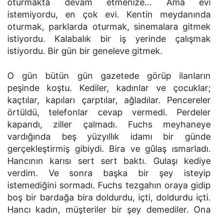
oturmakta devam etmenize… Ama evi
istemiyordu, en çok evi. Kentin meydanında
oturmak, parklarda oturmak, sinemalara gitmek
istiyordu. Kalabalık bir iş yerinde çalışmak
istiyordu. Bir gün bir geneleve gitmek.
O gün bütün gün gazetede görüp ilanların
peşinde koştu. Kediler, kadınlar ve çocuklar;
kaçtılar, kapıları çarptılar, ağladılar. Pencereler
örtüldü, telefonlar cevap vermedi. Perdeler
kapandı, ziller çalmadı. Fuchs meyhaneye
vardığında beş yüzyıllık idamı bir günde
gerçekleştirmiş gibiydi. Bira ve gûlaş ısmarladı.
Hancının karısı sert sert baktı. Gulaşı kediye
verdim. Ve sonra başka bir şey isteyip
istemediğini sormadı. Fuchs tezgahın oraya gidip
boş bir bardağa bira doldurdu, içti, doldurdu içti.
Hancı kadın, müşteriler bir şey demediler. Ona