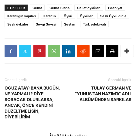
ETIKETLER
Cellat
Cellat Fuchs
Cellat öyküleri
Edebiyat
Karanlığın kapıları
Karanlık
Öykü
Öyküler
Sesli Öykü dinle
Sesli öyküler
Sevgi Soysal
Şeytan
Türk edebiyatı
Önceki İçerik
Sonraki İçerik
OĞUZ ATAY: BANA BUGÜN,
TÜLAY GERMAN VE
NE YAPMALI? DİYE
“YUNUS’TAN NAZIM’A” ADLI
SORACAK OLURLARSA,
ALBÜMÜNDEN ŞARKILAR
ANCAK, ÖNCE KENDİNİ
DÜZELTMELİSİN,
DİYEBİLİRİM