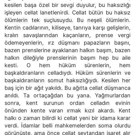
kesilen başa özel bir sevgi duyulur, bu haksızlığı
işleyen cellat lanetlenirdi. Cellat bütün bu haksız
ölümlerin tek suçlusuydu. Bu neşeli ölümlerin.
Kentin cadılarının, kiliseye, tanrıya karşı gelişlerin,
kralın savaşlarından kaçanların, prense vergi
ödemeyenlerin, ırz düşmanı papazların başını,
bazen prenslerine ayaklanan halkın başım, bazen
halkın dileğiyle prenslerinin başım hep bu aile
kesti. O hem hüküm sürenlerin, hem
başkaldıranların celladıydı. Hüküm sürenlerin ve
başkaldıranların somut haksızlığıydı. Kesilen her
baş için bir ağıt yakıldı. Bu ağıtta cellat düşmanca
anıldı. Ta ortaçağdan bu yana. Yağmurlardan
sonra, kent surunun ordan celladın evinin
önünden kente varan ırmak kızıl akardı. Kent
halkı o zaman bilirdi ki cellat yeni bir idama karar
verdi. İdamlar belli mahkemelerden soma olurdu
görünüşte, ama önce cellat şeytandan işaret alır