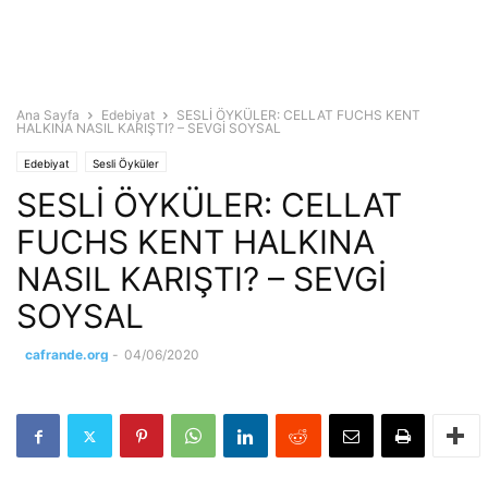
Ana Sayfa
Edebiyat
SESLİ ÖYKÜLER: CELLAT FUCHS KENT
HALKINA NASIL KARIŞTI? – SEVGİ SOYSAL
Edebiyat
Sesli Öyküler
SESLİ ÖYKÜLER: CELLAT
FUCHS KENT HALKINA
NASIL KARIŞTI? – SEVGİ
SOYSAL
cafrande.org
-
04/06/2020