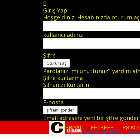
Giriş Yap
Hoşgeldiniz! Hesabınızda oturum aç
kullanıcı adınız
Şifre
Parolanızı mı unuttunuz? yardım a
Şifre kurtarma
Şifrenizi Kurtarın
E-posta
Email adresine yeni bir şifre gönderi
EDEBIYAT
FELSEFE
PSIKOL
Cafrande Kültür San