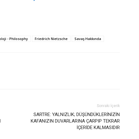
oloji - Philosophy
Friedrich Nietzsche
Savaş Hakkında
Sonraki İçerik
SARTRE: YALNIZLIK; DÜŞÜNDÜKLERİNİZİN
N
KAFANIZIN DUVARLARINA ÇARPIP TEKRAR
İÇERİDE KALMASIDIR