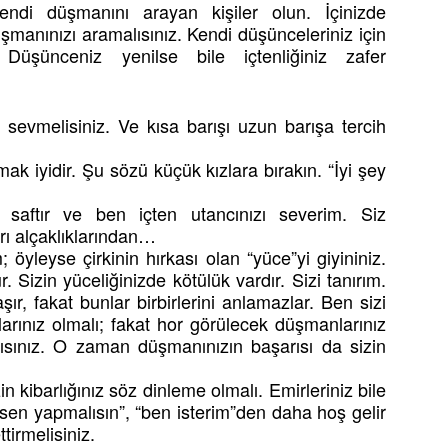
ndi düşmanını arayan kişiler olun. İçinizde
Düşmanınızı aramalısınız. Kendi düşünceleriniz için
 Düşünceniz yenilse bile içtenliğiniz zafer
k sevmelisiniz. Ve kısa barışı uzun barışa tercih
ak iyidir. Şu sözü küçük kızlara bırakın. “İyi şey
z saftır ve ben içten utancınızı severim. Siz
rı alçaklıklarından…
öyleyse çirkinin hırkası olan “yüce”yi giyininiz.
izin yüceliğinizde kötülük vardır. Sizi tanırım.
şır, fakat bunlar birbirlerini anlamazlar. Ben sizi
arınız olmalı; fakat hor görülecek düşmanlarınız
sınız. O zaman düşmanınızın başarısı da sizin
in kibarlığınız söz dinleme olmalı. Emirleriniz bile
 “sen yapmalısın”, “ben isterim”den daha hoş gelir
tirmelisiniz.