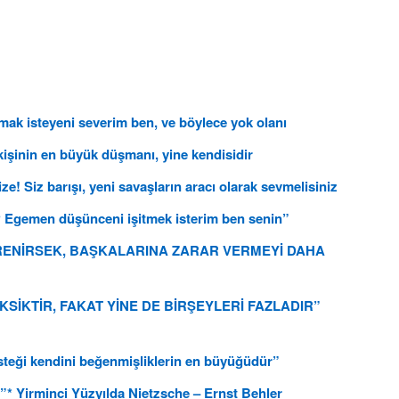
]
mak isteyeni severim ben, ve böylece yok olanı
kişinin en büyük düşmanı, yine kendisidir
e! Siz barışı, yeni savaşların aracı olarak sevmelisiniz
 Egemen düşünceni işitmek isterim ben senin”
ĞRENİRSEK, BAŞKALARINA ZARAR VERMEYİ DAHA
KSİKTİR, FAKAT YİNE DE BİRŞEYLERİ FAZLADIR”
steği kendini beğenmişliklerin en büyüğüdür”
* Yirminci Yüzyılda Nietzsche – Ernst Behler