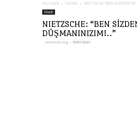
Ana Sayfa
Felsefe
NIETZSCHE: “BEN SİZDENİM VE S
Felsefe
NIETZSCHE: “BEN SİZDEN
DÜŞMANINIZIM!..”
cafrande.org
-
03/01/2023