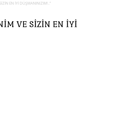
İZİN EN İYİ DÜŞMANINIZIM!..”
İM VE SİZİN EN İYİ