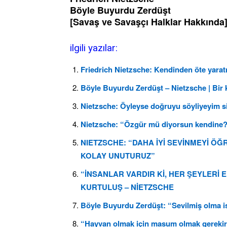
Böyle Buyurdu Zerdüşt
[Savaş ve Savaşçı Halklar Hakkında
ilgili yazılar:
Friedrich Nietzsche: Kendinden öte yarat
Böyle Buyurdu Zerdüşt – Nietzsche | Bir 
Nietzsche: Öyleyse doğruyu söyliyeyim siz
Nietzsche: “Özgür mü diyorsun kendine?
NIETZSCHE: “DAHA İYİ SEVİNMEYİ Ö
KOLAY UNUTURUZ”
“İNSANLAR VARDIR Kİ, HER ŞEYLERİ E
KURTULUŞ – NİETZSCHE
Böyle Buyurdu Zerdüşt: “Sevilmiş olma i
“Hayvan olmak için masum olmak gerekir”