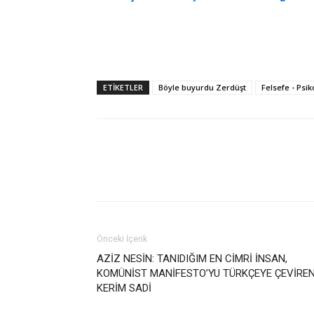
ETIKETLER
Böyle buyurdu Zerdüşt
Felsefe - Psik
Önceki İçerik
AZİZ NESİN: TANIDIĞIM EN CİMRİ İNSAN,
KOMÜNİST MANİFESTO’YU TÜRKÇEYE ÇEVİRE
KERİM SADİ