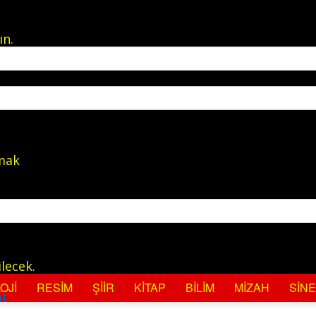
ın.
lmak
lecek.
OJI
RESIM
ŞIIR
KITAP
BILIM
MIZAH
SIN
at