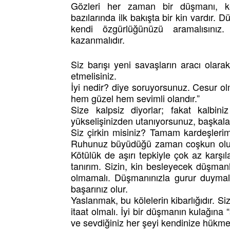
Gözleri her zaman bir düşmanı, ke
bazılarında ilk bakışta bir kin vardır. 
kendi özgürlüğünüzü aramalısınız.
kazanmalıdır.
Siz barışı yeni savaşların aracı olara
etmelisiniz.
İyi nedir? diye soruyorsunuz. Cesur olm
hem güzel hem sevimli olandır.”
Size kalpsiz diyorlar; fakat kalbini
yükselişinizden utanıyorsunuz, başkala
Siz çirkin misiniz? Tamam kardeşlerim; 
Ruhunuz büyüdüğü zaman coşkun olur. S
Kötülük de aşırı tepkiyle çok az karşıla
tanırım. Sizin, kin besleyecek düşmanl
olmamalı. Düşmanınızla gurur duymalı
başarınız olur.
Yaslanmak, bu kölelerin kibarlığıdır. Siz
itaat olmalı. İyi bir düşmanın kulağına
ve sevdiğiniz her şeyi kendinize hükmet