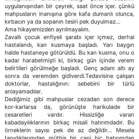
uygulanışından bir çeyrek, saat önce içer. çünkü
mahpusların inanışına göre kafa dumanlı olunca,
kırbacın ya da sopanın tesiri pek duyulmaz…
Ama hikayemizden ayrılmayalım.
Zavallı çocuk enfiyeli şarabı içer içmez, derhal
hastalandı, kan kusmaya başladı. Yarı baygın
halde hastaneye götürüldü. Bu kan kusma, onu o
kadar harabetmişti ki, birkaç gün içinde verem
belirtileri görülmeğe başladı. Genç adam altı ay
sonra da veremden gidiverdi.Tedavisine çalışan
doktorlar, hastalığının: sebebini bir türlü
anlayamadılar.
Dediğimiz gibi mahpuslar cezadan son derece
kor-karlarsa da, görünüşte harikulade bir
cesaretleri vardır. Hissizliğe varan
kabadayılıklarının birkaç misali hatırımdadır. Bu
örneklerin sayısı pek de az değildir… Mesela
tanıdıklarımdan müthiş bir cani hiç hatırımdan