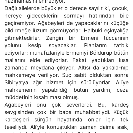
hazırlamasını emrediyor.
Dağlı ailelerde büyükler o derece sayılır ki, çocuk,
nereye gideceklerini sormayı hatırından bile
geçiremiyor. Ağabeyleri de yapacaklarını küçüğe
bildirmeğe lüzum görmüyorlar. Halbuki eşkıyalığa
gitmektedirler. Zengin bir Ermeni tüccarının
yolunu kesip soyacaklar. Planlarım tatbik
ediyorlar; muhafızlariyle Ermeniyi Böldürüp bütün
mallarını elde ediyorlar. Fakat yaptıkları kısa
zamanda meydana çıkıyor. Altısı da yakala-nıp
mahkemeye veriliyor. Suç sabit olduktan sonra
Sibirya’ya ağır hizmet için sürülüyorlar. Ali’ye
mahkemenin yapabildiği bütün yardım, ceza
müddetinin kısaltılması olmuş.
Ağabeyleri onu çok severlerdi. Bu, kardeş
sevgisinden çok bir baba muhabbetiydi. Küçük
kardeşleri sürgün hayatında onlar için tek
teselliydi. Ali’yle konuştukları zaman daima asık,