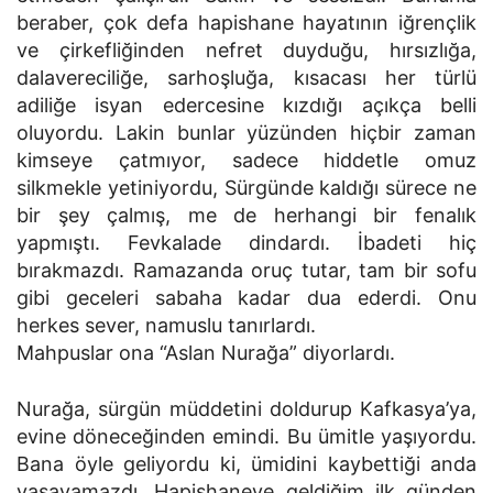
beraber, çok defa hapishane hayatının iğrençlik
ve çirkefliğinden nefret duyduğu, hırsızlığa,
dalavereciliğe, sarhoşluğa, kısacası her türlü
adiliğe isyan edercesine kızdığı açıkça belli
oluyordu. Lakin bunlar yüzünden hiçbir zaman
kimseye çatmıyor, sadece hiddetle omuz
silkmekle yetiniyordu, Sürgünde kaldığı sürece ne
bir şey çalmış, me de herhangi bir fenalık
yapmıştı. Fevkalade dindardı. İbadeti hiç
bırakmazdı. Ramazanda oruç tutar, tam bir sofu
gibi geceleri sabaha kadar dua ederdi. Onu
herkes sever, namuslu tanırlardı.
Mahpuslar ona “Aslan Nurağa” diyorlardı.
Nurağa, sürgün müddetini doldurup Kafkasya’ya,
evine döneceğinden emindi. Bu ümitle yaşıyordu.
Bana öyle geliyordu ki, ümidini kaybettiği anda
yaşayamazdı. Hapishaneye geldiğim ilk günden