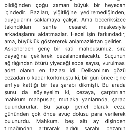
bildiğinden çoğu zaman büyük bir heyecan
içindedir. Bazıları, yiğitliğine yediremediğinden,
duygularını saklamaya çalışır. Ama beceriksizce
takındıkları sahte cesaret maskesiyle
arkadaşlarını aldatmazlar. Hepsi işin farkındadır,
ama, büyüklük göstererek anlamazlıktan gelirler.
Askerlerden genç bir katil mahpusumuz, sıra
dayağına çekilerek cezalandırılacaktı. Suçunun
ağırlığından ötürü yiyeceği sopa sayısı, vurulması
adet olanın en fazlası idi. Delikanlının gözü
cezadan o kadar korkmuştu ki, bir gün önce içine
enfiye kattığı bir tas şarabı dikmişti. Bu arada
şunu da söyleyelim ki, cezaya, çarptırılan
mahkum mahpuslar, mutlaka yanlarında, şarap
bulundururlar. Bu şarap genel olarak ceza
gününden çok önce avuç dolusu para verilerek
bulunurdu. Mahkum, beş altı ay dişinden
tırnağından artırarak aldığı şarabı, cezanın