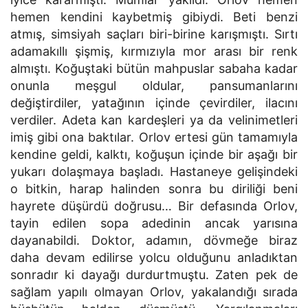
hemen kendini kaybetmiş gibiydi. Beti benzi
atmış, simsiyah saçları biri-birine karışmıştı. Sırtı
adamakıllı şişmiş, kırmızıyla mor arası bir renk
almıştı. Koğuştaki bütün mahpuslar sabaha kadar
onunla meşgul oldular, pansumanlarını
değiştirdiler, yatağının içinde çevirdiler, ilacını
verdiler. Adeta kan kardeşleri ya da velinimetleri
imiş gibi ona baktılar. Orlov ertesi gün tamamıyla
kendine geldi, kalktı, koğuşun içinde bir aşağı bir
yukarı dolaşmaya başladı. Hastaneye gelişindeki
o bitkin, harap halinden sonra bu diriliği beni
hayrete düşürdü doğrusu… Bir defasında Orlov,
tayin edilen sopa adedinin ancak yarısına
dayanabildi. Doktor, adamın, dövmeğe biraz
daha devam edilirse yolcu olduğunu anladıktan
sonradır ki dayağı durdurtmuştu. Zaten pek de
sağlam yapılı olmayan Orlov, yakalandığı sırada