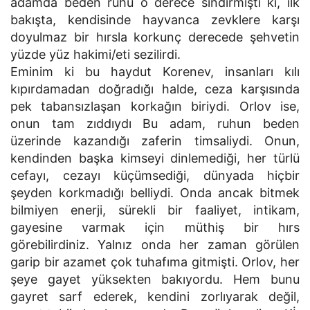
adamda beden ruhu o derece sindirmişti ki, ilk
bakışta, kendisinde hayvanca zevklere karşı
doyulmaz bir hırsla korkunç derecede şehvetin
yüzde yüz hakimi/eti sezilirdi.
Eminim ki bu haydut Korenev, insanları kılı
kıpırdamadan doğradığı halde, ceza karşısında
pek tabansızlaşan korkağın biriydi. Orlov ise,
onun tam zıddıydı Bu adam, ruhun beden
üzerinde kazandığı zaferin timsaliydi. Onun,
kendinden başka kimseyi dinlemediği, her türlü
cefayı, cezayı küçümsediği, dünyada hiçbir
şeyden korkmadığı belliydi. Onda ancak bitmek
bilmiyen enerji, sürekli bir faaliyet, intikam,
gayesine varmak için müthiş bir hırs
görebilirdiniz. Yalnız onda her zaman görülen
garip bir azamet çok tuhafıma gitmişti. Orlov, her
şeye gayet yüksekten bakıyordu. Hem bunu
gayret sarf ederek, kendini zorlıyarak değil,