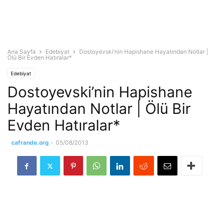
Ana Sayfa
Edebiyat
Dostoyevski’nin Hapishane Hayatından Notlar |
Ölü Bir Evden Hatıralar*
Edebiyat
Dostoyevski’nin Hapishane
Hayatından Notlar | Ölü Bir
Evden Hatıralar*
cafrande.org
-
05/08/2013