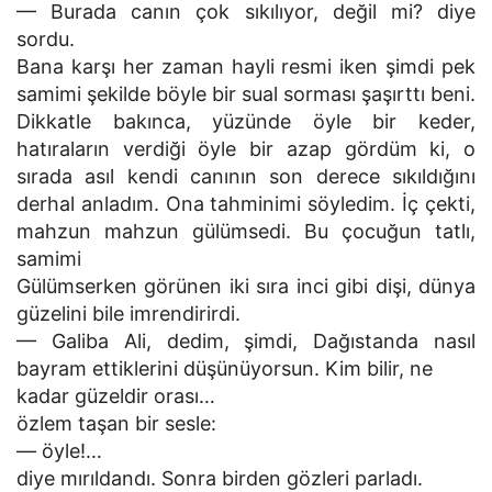
— Burada canın çok sıkılıyor, değil mi? diye
sordu.
Bana karşı her zaman hayli resmi iken şimdi pek
samimi şekilde böyle bir sual sorması şaşırttı beni.
Dikkatle bakınca, yüzünde öyle bir keder,
hatıraların verdiği öyle bir azap gördüm ki, o
sırada asıl kendi canının son derece sıkıldığını
derhal anladım. Ona tahminimi söyledim. İç çekti,
mahzun mahzun gülümsedi. Bu çocuğun tatlı,
samimi
Gülümserken görünen iki sıra inci gibi dişi, dünya
güzelini bile imrendirirdi.
— Galiba Ali, dedim, şimdi, Dağıstanda nasıl
bayram ettiklerini düşünüyorsun. Kim bilir, ne
kadar güzeldir orası…
özlem taşan bir sesle:
— öyle!…
diye mırıldandı. Sonra birden gözleri parladı.