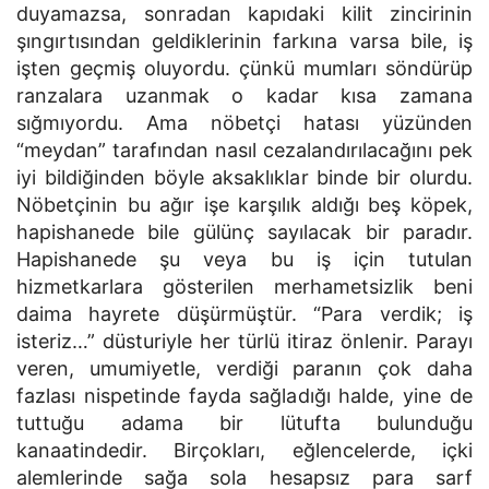
duyamazsa, sonradan kapıdaki kilit zincirinin
şıngırtısından geldiklerinin farkına varsa bile, iş
işten geçmiş oluyordu. çünkü mumları söndürüp
ranzalara uzanmak o kadar kısa zamana
sığmıyordu. Ama nöbetçi hatası yüzünden
“meydan” tarafından nasıl cezalandırılacağını pek
iyi bildiğinden böyle aksaklıklar binde bir olurdu.
Nöbetçinin bu ağır işe karşılık aldığı beş köpek,
hapishanede bile gülünç sayılacak bir paradır.
Hapishanede şu veya bu iş için tutulan
hizmetkarlara gösterilen merhametsizlik beni
daima hayrete düşürmüştür. “Para verdik; iş
isteriz…” düsturiyle her türlü itiraz önlenir. Parayı
veren, umumiyetle, verdiği paranın çok daha
fazlası nispetinde fayda sağladığı halde, yine de
tuttuğu adama bir lütufta bulunduğu
kanaatindedir. Birçokları, eğlencelerde, içki
alemlerinde sağa sola hesapsız para sarf