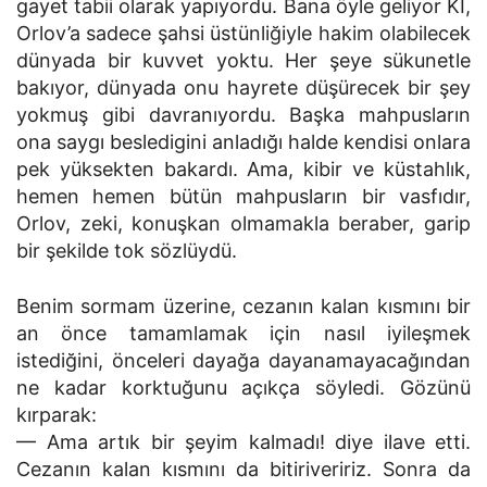
gayet tabii olarak yapıyordu. Bana öyle geliyor Kİ,
Orlov’a sadece şahsi üstünliğiyle hakim olabilecek
dünyada bir kuvvet yoktu. Her şeye sükunetle
bakıyor, dünyada onu hayrete düşürecek bir şey
yokmuş gibi davranıyordu. Başka mahpusların
ona saygı besledigini anladığı halde kendisi onlara
pek yüksekten bakardı. Ama, kibir ve küstahlık,
hemen hemen bütün mahpusların bir vasfıdır,
Orlov, zeki, konuşkan olmamakla beraber, garip
bir şekilde tok sözlüydü.
Benim sormam üzerine, cezanın kalan kısmını bir
an önce tamamlamak için nasıl iyileşmek
istediğini, önceleri dayağa dayanamayacağından
ne kadar korktuğunu açıkça söyledi. Gözünü
kırparak:
— Ama artık bir şeyim kalmadı! diye ilave etti.
Cezanın kalan kısmını da bitiriveririz. Sonra da