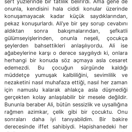
sert yüzlerinde bir tatlılık belirirdi. Ama gene de
onunla, kendisini hala ciddi konular üzerinde
konuşamayacak kadar küçük saydıklarından,
pekaz konuşurlardı. Ali’ye bir şey sorup cevabını
aldıktan sonra bakışmalarından, şefkatli
gülümseyişlerinden, onunla neşeli, çocukça
şeylerden bahsettikleri anlaşılıyordu. Ali ise
ağabeylerine karşı o derece saygılıydı ki, onlara
herhangi bir konuda söz açmaya asla cesaret
edemezdi. Bu çocuğun sürgünde kaldığı
müddetçe yumuşak kalbliliğini, sevimlilik ve
nezaketini nasıl muhafaza ettiği, nasıl her zaman
için namuslu kalarak ahlakça asla düşmediği
gerçekten kolay anlaşılabilir bir mesele değildir.
Bununla beraber Ali, bütün sessizlik ve uysallığına
rağmen azimkar, çelik gibi bir çocuktu. Onu
sonraları daha iyi tanıyabildim. Bir bakire
derecesinde iffet sahibiydi. Hapishanedeki her