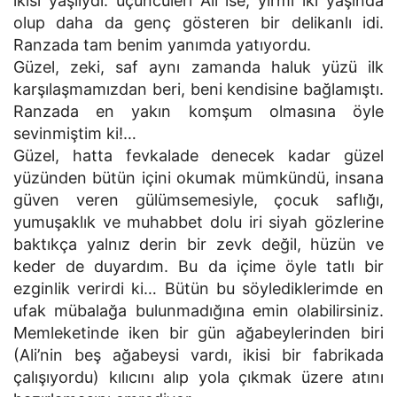
ikisi yaşlıydı. üçüncüleri Ali ise, yirmi iki yaşında
olup daha da genç gösteren bir delikanlı idi.
Ranzada tam benim yanımda yatıyordu.
Güzel, zeki, saf aynı zamanda haluk yüzü ilk
karşılaşmamızdan beri, beni kendisine bağlamıştı.
Ranzada en yakın komşum olmasına öyle
sevinmiştim ki!…
Güzel, hatta fevkalade denecek kadar güzel
yüzünden bütün içini okumak mümkündü, insana
güven veren gülümsemesiyle, çocuk saflığı,
yumuşaklık ve muhabbet dolu iri siyah gözlerine
baktıkça yalnız derin bir zevk değil, hüzün ve
keder de duyardım. Bu da içime öyle tatlı bir
ezginlik verirdi ki… Bütün bu söylediklerimde en
ufak mübalağa bulunmadığına emin olabilirsiniz.
Memleketinde iken bir gün ağabeylerinden biri
(Ali’nin beş ağabeysi vardı, ikisi bir fabrikada
çalışıyordu) kılıcını alıp yola çıkmak üzere atını