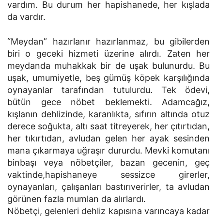
vardım. Bu durum her hapishanede, her kışlada
da vardır.
“Meydan” hazırlanır hazırlanmaz, bu gibilerden
biri o geceki hizmeti üzerine alırdı. Zaten her
meydanda muhakkak bir de uşak bulunurdu. Bu
uşak, umumiyetle, beş gümüş köpek karşılığında
oynayanlar tarafından tutulurdu. Tek ödevi,
bütün gece nöbet beklemekti. Adamcağız,
kışlanın dehlizinde, karanlıkta, sıfırın altında otuz
derece soğukta, altı saat titreyerek, her çıtırtıdan,
her tıkırtıdan, avludan gelen her ayak sesinden
mana çıkarmaya uğraşır dururdu. Mevki komutanı
binbaşı veya nöbetçiler, bazan gecenin, geç
vaktinde,hapishaneye sessizce girerler,
oynayanları, çalışanları bastırıverirler, ta avludan
görünen fazla mumlan da alırlardı.
Nöbetçi, gelenleri dehliz kapısına varıncaya kadar