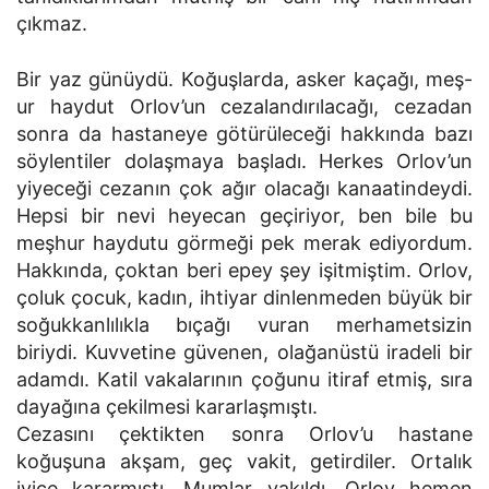
çıkmaz.
Bir yaz günüydü. Koğuşlarda, asker kaçağı, meş-
ur haydut Orlov’un cezalandırılacağı, cezadan
sonra da hastaneye götürüleceği hakkında bazı
söylentiler dolaşmaya başladı. Herkes Orlov’un
yiyeceği cezanın çok ağır olacağı kanaatindeydi.
Hepsi bir nevi heyecan geçiriyor, ben bile bu
meşhur haydutu görmeği pek merak ediyordum.
Hakkında, çoktan beri epey şey işitmiştim. Orlov,
çoluk çocuk, kadın, ihtiyar dinlenmeden büyük bir
soğukkanlılıkla bıçağı vuran merhametsizin
biriydi. Kuvvetine güvenen, olağanüstü iradeli bir
adamdı. Katil vakalarının çoğunu itiraf etmiş, sıra
dayağına çekilmesi kararlaşmıştı.
Cezasını çektikten sonra Orlov’u hastane
koğuşuna akşam, geç vakit, getirdiler. Ortalık
iyice kararmıştı. Mumlar yakıldı. Orlov hemen