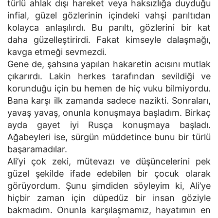
türlü ahlak dışı hareket veya haksızlığa duyduğu
infial, güzel gözlerinin içindeki vahşi parıltıdan
kolayca anlaşılırdı. Bu parıltı, gözlerini bir kat
daha güzelleştirirdi. Fakat kimseyle dalaşmağı,
kavga etmeği sevmezdi.
Gene de, şahsına yapılan hakaretin acısını mutlak
çıkarırdı. Lakin herkes tarafından sevildiği ve
korunduğu için bu hemen de hiç vuku bilmiyordu.
Bana karşı ilk zamanda sadece nazikti. Sonraları,
yavaş yavaş, onunla konuşmaya başladım. Birkaç
ayda gayet iyi Rusça konuşmaya başladı.
Ağabeyleri ise, sürgün müddetince bunu bir türlü
başaramadılar.
Ali’yi çok zeki, mütevazı ve düşüncelerini pek
güzel şekilde ifade edebilen bir çocuk olarak
görüyordum. Şunu şimdiden söyleyim ki, Ali’ye
hiçbir zaman için düpedüz bir insan göziyle
bakmadım. Onunla karşılaşmamız, hayatımın en