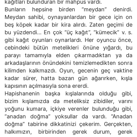
kağıtları bulunduran bir mahpus vardı.
Bunların hepsine birden “meydan” denirdi.
Meydan sahibi, oynayanlardan bir gece için on
beş köpek kadar bir kira alırdı. Zaten geçimi de
bu yüzdendi… En çok “üç kağıt”, “kümecik” v. s.
gibi kağıt oyunları oynarlardı. Her oyuncu önce,
cebindeki bütün metelikleri önüne yığardı, bu
parayı tamamıyla elden çıkarmadıktan ya da
arkadaşlarının önündekini temizlemedikten sonra
kilimden kalkmazdı. Oyun, gecenin geç vaktine
kadar sürer, hatta bazan gün ağarırken, kışla
kapısının açılmasıyla sona ererdi.
Hapishanenin başka kışlalarında olduğu gibi,
bizim kışlamızda da meteliksiz zibidiler, varını
yoğunu kumara, içkiye verenler bulunduğu gibi,
“anadan doğma” yoksullar da vardı. “Anadan
doğma” tabirine dikkatinizi çekerim. Gerçekten,
halkımızın, birbirinden gerek durum, gerek