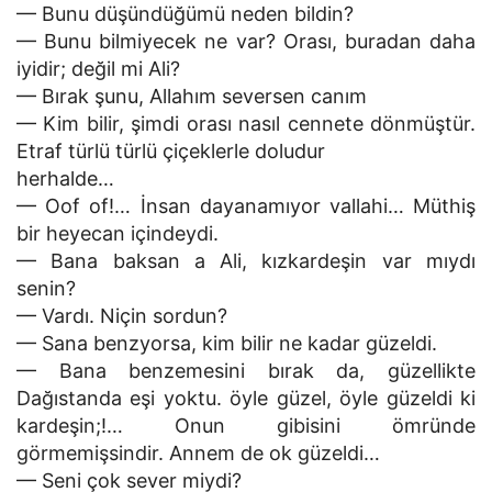
— Bunu düşündüğümü neden bildin?
— Bunu bilmiyecek ne var? Orası, buradan daha
iyidir; değil mi Ali?
— Bırak şunu, Allahım seversen canım
— Kim bilir, şimdi orası nasıl cennete dönmüştür.
Etraf türlü türlü çiçeklerle doludur
herhalde…
— Oof of!… İnsan dayanamıyor vallahi… Müthiş
bir heyecan içindeydi.
— Bana baksan a Ali, kızkardeşin var mıydı
senin?
— Vardı. Niçin sordun?
— Sana benzyorsa, kim bilir ne kadar güzeldi.
— Bana benzemesini bırak da, güzellikte
Dağıstanda eşi yoktu. öyle güzel, öyle güzeldi ki
kardeşin;!… Onun gibisini ömründe
görmemişsindir. Annem de ok güzeldi…
— Seni çok sever miydi?