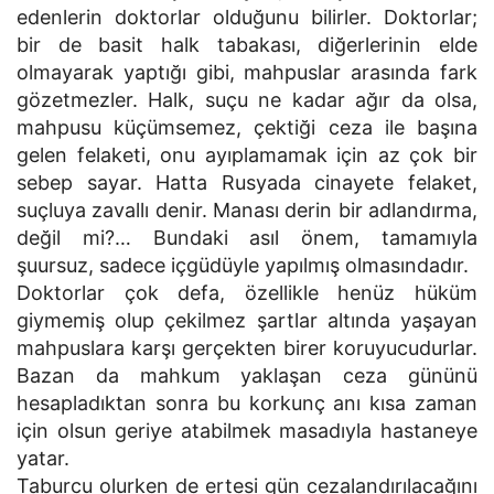
edenlerin doktorlar olduğunu bilirler. Doktorlar;
bir de basit halk tabakası, diğerlerinin elde
olmayarak yaptığı gibi, mahpuslar arasında fark
gözetmezler. Halk, suçu ne kadar ağır da olsa,
mahpusu küçümsemez, çektiği ceza ile başına
gelen felaketi, onu ayıplamamak için az çok bir
sebep sayar. Hatta Rusyada cinayete felaket,
suçluya zavallı denir. Manası derin bir adlandırma,
değil mi?… Bundaki asıl önem, tamamıyla
şuursuz, sadece içgüdüyle yapılmış olmasındadır.
Doktorlar çok defa, özellikle henüz hüküm
giymemiş olup çekilmez şartlar altında yaşayan
mahpuslara karşı gerçekten birer koruyucudurlar.
Bazan da mahkum yaklaşan ceza gününü
hesapladıktan sonra bu korkunç anı kısa zaman
için olsun geriye atabilmek masadıyla hastaneye
yatar.
Taburcu olurken de ertesi gün cezalandırılacağını