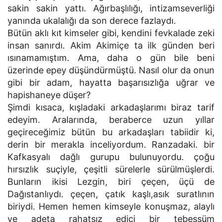
sakin sakin yattı. Ağırbaşlılığı, intizamseverliği
yanında ukalalığı da son derece fazlaydı.
Bütün aklı kıt kimseler gibi, kendini fevkalade zeki
insan sanırdı. Akim Akimiçe ta ilk günden beri
ısınamamıştım. Ama, daha o gün bile beni
üzerinde epey düşündürmüştü. Nasıl olur da onun
gibi bir adam, hayatta başarısızlığa uğrar ve
hapishaneye düşer?
Şimdi kısaca, kışladaki arkadaşlarımı biraz tarif
edeyim. Aralarında, beraberce uzun yıllar
geçireceğimiz bütün bu arkadaşları tabiidir ki,
derin bir merakla inceliyordum. Ranzadaki. bir
Kafkasyalı dağlı gurupu bulunuyordu. çoğu
hırsızlık suçiyle, çeşitli sürelerle sürülmüşlerdi.
Bunların ikisi Lezgin, biri çeçen, üçü de
Dağıstanlıydı. çeçen, çatık kaşlı,asık suratlının
biriydi. Hemen hemen kimseyle konuşmaz, alaylı
ve adeta rahatsız edici bir tebessüm