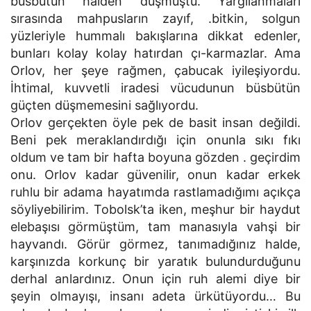
büsbütün halden düşmüştü. Yargılanmaları
sırasında mahpusların zayıf, .bitkin, solgun
yüzleriyle hummalı bakışlarına dikkat edenler,
bunları kolay kolay hatırdan çı-karmazlar. Ama
Orlov, her şeye rağmen, çabucak iyileşiyordu.
İhtimal, kuvvetli iradesi vücudunun büsbütün
güçten düşmemesini sağlıyordu.
Orlov gerçekten öyle pek de basit insan değildi.
Beni pek meraklandırdığı için onunla sıkı fıkı
oldum ve tam bir hafta boyuna gözden . geçirdim
onu. Orlov kadar güvenilir, onun kadar erkek
ruhlu bir adama hayatımda rastlamadığımı açıkça
söyliyebilirim. Tobolsk’ta iken, meşhur bir haydut
elebaşısı görmüştüm, tam manasıyla vahşi bir
hayvandı. Görür görmez, tanımadığınız halde,
karşınızda korkunç bir yaratık bulundurduğunu
derhal anlardınız. Onun için ruh alemi diye bir
şeyin olmayışı, insanı adeta ürkütüyordu… Bu