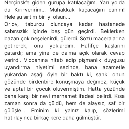
Nerçinsk’e giden gurupa katılacağım. Yarı yolda
da Kırı-veririm… Muhakkak kaçacağım canım!
Hele şu sırtım bir iyi olsun…
Orlov, taburcu oluncaya kadar hastanede
sabırsızlık içinde beş gün geçirdi. Beklerken
bazan çok neşelenirdi, gülerdi. Sözü maceralarına
getirerek, onu yoklardım. Hafifçe kaşlarını
çatardı; ama yine de daima açık olarak cevap
verirdi. Vicdanına hitab edip pişmanlık duygusu
uyandırma niyetimi sezince, bana azametle
yukardan aşağı öyle bir baktı ki, sanki onun
gözünde birdenbire konuşmaya değmez, küçük
ve aptal bir çocuk oluvermiştim. Hatta yüzünde
bana karşı bir nevi merhamet ifadesi belirdi. Kısa
zaman sonra da güldü, hem de alaysız, saf bir
gülüşle… Eminim ki yalnız kalıp, sözlerimi
hatırlayınca birkaç kere daha gülmüştür.