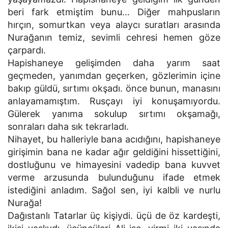
beri fark etmiştim bunu… Diğer mahpusların
hırçın, somurtkan veya alaycı suratları arasında
Nurağanın temiz, sevimli cehresi hemen göze
çarpardı.
Hapishaneye gelişimden daha yarım saat
geçmeden, yanımdan geçerken, gözlerimin içine
bakıp güldü, sırtımı okşadı. önce bunun, manasını
anlayamamıştım. Rusçayı iyi konuşamıyordu.
Gülerek yanıma sokulup sırtımı okşamağı,
sonraları daha sık tekrarladı.
Nihayet, bu halleriyle bana acıdığını, hapishaneye
girişimin bana ne kadar ağır geldiğini hissettiğini,
dostluğunu ve himayesini vadedip bana kuvvet
verme arzusunda bulunduğunu ifade etmek
istediğini anladım. Sağol sen, iyi kalbli ve nurlu
Nurağa!
Dağıstanlı Tatarlar üç kişiydi. üçü de öz kardeşti,