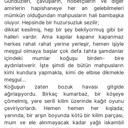
Gündüzleri, çavuşların, nöbetçilerin ve diğer
amirlerin hapishaneye her an gelebilmeleri
mümkün olduğundan mahpusların hali bambaşka
oluyor. Hepsinde bir huzursuzluk sezilir;
dikkat kesilmiş, hep bir şey bekliyormuş gibi bir
halleri vardır. Ama kapılar kapanır kapanmaz
herkes rahat rahat yerine yerleşir, hemen işiyle
meşgul olmaya başlar çok defa tahta şamdanlar
içindeki mumlar koğuşu birden- bire
aydınlatıverir. İşte şimdi de bütün mahpusların
kimi kundura yapmakla, kimi de elbise dikmekle
meşgul…
Koğuşun zaten bozuk havası gitgide
ağırlaşıyordu. Birkaç kumarbaz, bir köşeye
çömelmiş, yere serili kilim üzerinde kağıt oyunu
çeviriyorlardı. Hemen hemen her kışlada;
yanında, bir arşın boyunda kötü bir kilim parçası,
mum ve ele alınmayacak kadar yağlı iskambil