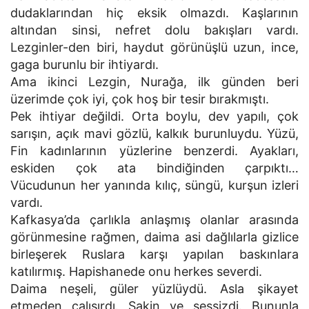
dudaklarından hiç eksik olmazdı. Kaşlarının
altından sinsi, nefret dolu bakışları vardı.
Lezginler-den biri, haydut görünüşlü uzun, ince,
gaga burunlu bir ihtiyardı.
Ama ikinci Lezgin, Nurağa, ilk günden beri
üzerimde çok iyi, çok hoş bir tesir bırakmıştı.
Pek ihtiyar değildi. Orta boylu, dev yapılı, çok
sarışın, açık mavi gözlü, kalkık burunluydu. Yüzü,
Fin kadınlarının yüzlerine benzerdi. Ayakları,
eskiden çok ata bindiğinden çarpıktı…
Vücudunun her yanında kılıç, süngü, kurşun izleri
vardı.
Kafkasya’da çarlıkla anlaşmış olanlar arasında
görünmesine rağmen, daima asi dağlılarla gizlice
birleşerek Ruslara karşı yapılan baskınlara
katılırmış. Hapishanede onu herkes severdi.
Daima neşeli, güler yüzlüydü. Asla şikayet
etmeden çalışırdı. Sakin ve sessizdi. Bununla