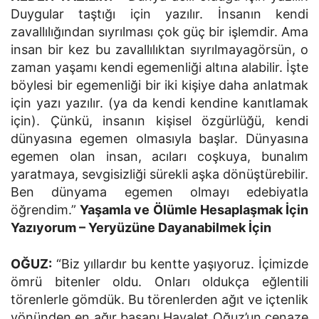
Duygular taştığı için yazılır. İnsanın kendi
zavallılığından sıyrılması çok güç bir işlemdir. Ama
insan bir kez bu zavallılıktan sıyrılmayagörsün, o
zaman yaşamı kendi egemenliği altına alabilir. İşte
böylesi bir egemenliği bir iki kişiye daha anlatmak
için yazı yazılır. (ya da kendi kendine kanıtlamak
için). Çünkü, insanın kişisel özgürlüğü, kendi
dünyasına egemen olmasıyla başlar. Dünyasına
egemen olan insan, acıları coşkuya, bunalım
yaratmaya, sevgisizliği sürekli aşka dönüştürebilir.
Ben dünyama egemen olmayı edebiyatla
öğrendim.”
Yaşamla ve Ölümle Hesaplaşmak İçin
Yazıyorum – Yeryüzüne Dayanabilmek İçin
OĞUZ:
“Biz yıllardır bu kentte yaşıyoruz. İçimizde
ömrü bitenler oldu. Onları oldukça eğlentili
törenlerle gömdük. Bu törenlerden ağıt ve içtenlik
yönünden en ağır basanı Hayalet Oğuz’un cenaze