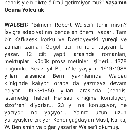
kendisiyle birlikte ölümü getirmiyor mu?”
Yaşamın
Ucuna Yolculuk
WALSER:
“Bilmem Robert Walser’i tanır mısın?
İsviçre edebiyatının bence en önemli yazarı. Tam
bir Kafkaesk korku ve Dostoyevski yüreği ve
zaman zaman Gogol acı humoru taşıyan bir
yazar. 12 cilt yapıtı arasında romanları,
mektupları, küçük prosa metinleri, şiirleri… 1878
doğumlu. Sekiz yıl Berlin’de yaşıyor. 1919-1988
yılları arasında Bern yakınlarında Waldau
kliniğinde kalıyor, orada da yazmaya devam
ediyor. 1933-1956 yılları arasında (kendisi
istemediği halde) Herisau kliniğine konuluyor,
şizofreni diyorlar… 23 yıl ne konuşuyor, ne
yazıyor, ne yaşıyor… Yalnız uzun uzun
yürüyüşlere çıkıyor. Kendi çağdaşları Musil, Kafka,
W. Benjamin ve diğer yazarlar Walser’i okumuş.