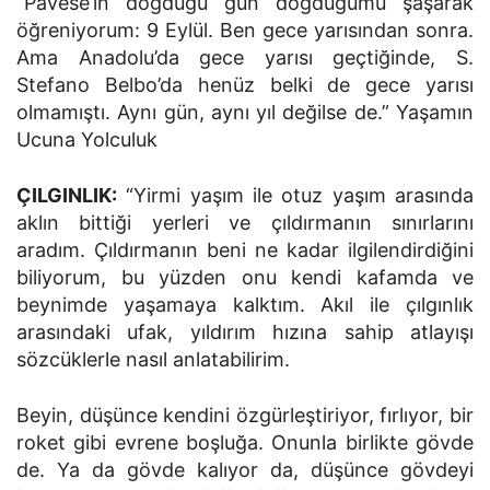
“Pavese’in doğduğu gün doğduğumu şaşarak
öğreniyorum: 9 Eylül. Ben gece yarısından sonra.
Ama Anadolu’da gece yarısı geçtiğinde, S.
Stefano Belbo’da henüz belki de gece yarısı
olmamıştı. Aynı gün, aynı yıl değilse de.” Yaşamın
Ucuna Yolculuk
ÇILGINLIK:
“Yirmi yaşım ile otuz yaşım arasında
aklın bittiği yerleri ve çıldırmanın sınırlarını
aradım. Çıldırmanın beni ne kadar ilgilendirdiğini
biliyorum, bu yüzden onu kendi kafamda ve
beynimde yaşamaya kalktım. Akıl ile çılgınlık
arasındaki ufak, yıldırım hızına sahip atlayışı
sözcüklerle nasıl anlatabilirim.
Beyin, düşünce kendini özgürleştiriyor, fırlıyor, bir
roket gibi evrene boşluğa. Onunla birlikte gövde
de. Ya da gövde kalıyor da, düşünce gövdeyi