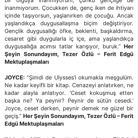
bir olguya inanmıyorum, çünkü gençliğe de
inanmıyorum. Çocukken de, genç iken de ihtiyarı
içinde taşıyorsun, yaşlanırken de çocuğu. Ancak
yaşlandıkça duygusallaşma biçim değiştiriyor.
Gençlik duygusallığı öfke, beklenti, başkaldırma,
cesaret gibi duygularla iç içe, ama yaşlandıkça
duygusallığa acımsı tatlar karışıyor, buruk.”
Her
Şeyin Sonundayım, Tezer Özlü – Ferit Edgü
Mektuplaşmaları
JOYCE:
“Şimdi de Ulysses’i okumakla meşgulüm.
Ne kadar keyifli bir kitap. Cenazeyi anlatırken, ne
kadar alayla anlatıyor. ‘Ceset kokuşmuş etten
başka ne? Ya peynir? Peynir de sütün cesedi.’
Joyce, ceset derken, peynir demek ne güzel bir
geçiş.”
Her Şeyin Sonundayım, Tezer Özlü – Ferit
Edgü Mektuplaşmaları