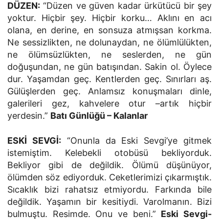
DÜZEN:
“Düzen ve güven kadar ürkütücü bir şey
yoktur. Hiçbir şey. Hiçbir korku… Aklını en acı
olana, en derine, en sonsuza atmışsan korkma.
Ne sessizlikten, ne dolunaydan, ne ölümlülükten,
ne ölümsüzlükten, ne seslerden, ne gün
doğuşundan, ne gün batışından. Sakin ol. Öylece
dur. Yaşamdan geç. Kentlerden geç. Sınırları aş.
Gülüşlerden geç. Anlamsız konuşmaları dinle,
galerileri gez, kahvelere otur –artık hiçbir
yerdesin.”
Batı Günlüğü – Kalanlar
ESKİ SEVGİ:
“Onunla da Eski Sevgi’ye gitmek
istemiştim. Kelebekli otobüsü bekliyorduk.
Bekliyor gibi de değildik. Ölümü düşünüyor,
ölümden söz ediyorduk. Ceketlerimizi çıkarmıştık.
Sıcaklık bizi rahatsız etmiyordu. Farkında bile
değildik. Yaşamın bir kesitiydi. Varolmanın. Bizi
bulmuştu. Resimde. Onu ve beni.”
Eski Sevgi-