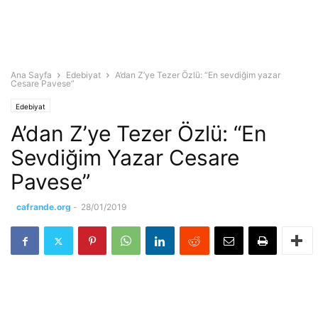
Ana Sayfa
Edebiyat
A’dan Z’ye Tezer Özlü: “En sevdiğim yazar
Cesare Pavese”
Edebiyat
A’dan Z’ye Tezer Özlü: “En
Sevdiğim Yazar Cesare
Pavese”
cafrande.org
-
28/01/2019