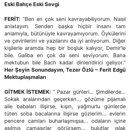
Eski Bahçe Eski Sevgi
FERİT:
“Ben en çok seni kavrayabiliyorum. Nasıl
anlatayım. Senden başka hiçbir insanı tam
anlamıyla, bütünüyle kavrayamıyorum. Öykülerini
ve çevirilerini ve yazılarını da iyi anlıyorum. Diğer
kişilerle aramda hep bir boşluk kalıyor, Demir’le
bile. Galiba en çok da seni seviyorum. Bana
mektubun bile Bach kadar dinlendirici geliyor.”
Her Şeyin Sonundayım, Tezer Özlü – Ferit Edgü
Mektuplaşmaları
GİTMEK İSTEMEK:
“ Pazar günleri… Şimdilerde…
Sokak aralarından geçerken… gözüme pijamalı
aile babaları ilişirse, kışın, yağmurlu günlerde
tüten soba bacalarına ilişirse gözlerim… evlerin
pencere camları buharlaşmışsa… odaların içine
asılmış çamaşırlar görürsem… bulutlar ıslak