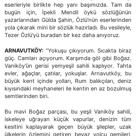
eserleriyle birlikte hep yanı başımızda. Tam da
bugün için, İpekli Mendil öykü sözlüğünün
yazarlarından Gülda Şahin, Özlü’nün eserlerinden
yola çıkarak mini bir sözlük hazırladı. Bu vesileyle,
Tezer Özlü’yü buradan bir kez daha anıyoruz.
ARNAVUTKÖY:
“Yokuşu çıkıyorum. Sıcakta biraz
güç. Camları açıyorum. Karşımda göl gibi Boğaz.
Vaniköy’ün gerisi yemyeşil sahili kaplıyor. Tahta
evler, ağaçlar, çatılar, yokuşlar. Arnavutköy, bu
büyük kent içinde yolları, Rum balıkçıları, deniz
kıyısındaki meyhaneleri ile kentin en az bozulmuş
semtlerinden biri.
Bu mavi Boğaz parçası, bu yeşil Vaniköy sahili,
iskeleye uğrayan küçük vapurlar, denizin tüm
kesitini kaplayarak geçen büyük şilepler, uzak
ülkelerin özlemini getiren beyaz yolcu gemileri,