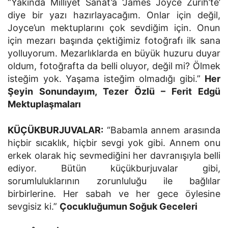
“Yakında Milliyet Sanat’a ‘James Joyce Zürih’te’
diye bir yazı hazırlayacağım. Onlar için değil,
Joyce’un mektuplarını çok sevdiğim için. Onun
için mezarı başında çektiğimiz fotoğrafı ilk sana
yolluyorum. Mezarlıklarda en büyük huzuru duyar
oldum, fotoğrafta da belli oluyor, değil mi? Ölmek
isteğim yok. Yaşama isteğim olmadığı gibi.”
Her
Şeyin Sonundayım, Tezer Özlü – Ferit Edgü
Mektuplaşmaları
KÜÇÜKBURJUVALAR:
“Babamla annem arasında
hiçbir sıcaklık, hiçbir sevgi yok gibi. Annem onu
erkek olarak hiç sevmediğini her davranışıyla belli
ediyor. Bütün küçükburjuvalar gibi,
sorumluluklarının zorunluluğu ile bağlılar
birbirlerine. Her sabah ve her gece öylesine
sevgisiz ki.”
Çocukluğumun Soğuk Geceleri