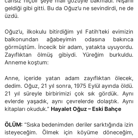
cansız hiçbir şeye malı gözüyle bakmadı. Nişanlı
geldiği gibi gitti. Bu da Oğuz’u ne sevindirdi, ne de
üzdü.
Oğuz’u, ilkokulu bitirdiğim yıl Fatih’teki evimizin
balkonundan ağabeyimin odasına bakınca
görmüştüm. İncecik bir adam, yatakta uyuyordu.
Zayıflıktan ölmüş gibiydi. Yüreğim burkuldu.
Anneme koştum:
Anne, içeride yatan adam zayıflıktan ölecek,
dedim. Oğuz, 21 yıl sonra, 1975 Eylül ayında öldü.
21 yıl süreyle birbirimizi çok sık gördük. Aynı
evlerde yaşadık, aynı çevrelerde dolaştık. Aynı
kitapları okuduk.”
Hayalet Oğuz – Eski Bahçe
ÖLÜM:
“Sıska bedenimden deriler sarktığında izin
isteyeceğim. Ölmek için köyüme döneceğim,