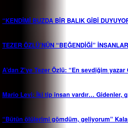
“KENDİMİ BUZDA BİR BALIK GİBİ DUYUY
TEZER ÖZLÜ’NÜN “BEĞENDİĞİ” İNSANLA
A’dan Z’ye Tezer Özlü: “En sevdiğim yazar
Mario Levi: İki tip insan vardır… Gidenler, gi
“Bütün ölülerimi gömdüm, geliyorum” Kalan