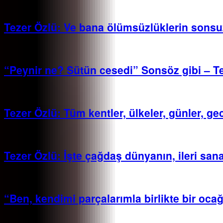
Tezer Özlü: Ve bana ölümsüzlüklerin sonsuz
“Peynir ne? Sütün cesedi” Sonsöz gibi – T
Tezer Özlü: Tüm kentler, ülkeler, günler, ge
Tezer Özlü: İşte çağdaş dünyanın, ileri sana
“Ben, kendimi parçalarımla birlikte bir oca