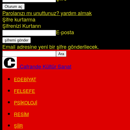
Parolanızı mı unuttunuz? yardım almak
Şifre kurtarma
Şifrenizi Kurtarın
E-posta
Email adresine yeni bir şifre gönderilecek.
Cafrande Kültür Sanat
EDEBIYAT
FELSEFE
PSIKOLOJI
RESIM
ŞIIR