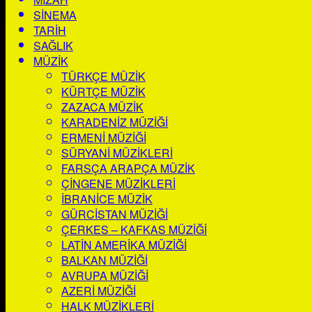
SINEMA
TARIH
SAĞLIK
MÜZIK
TÜRKÇE MÜZIK
KÜRTÇE MÜZIK
ZAZACA MÜZIK
KARADENIZ MÜZIĞI
ERMENI MÜZIĞI
SÜRYANI MÜZIKLERI
FARSÇA ARAPÇA MÜZIK
ÇINGENE MÜZIKLERI
İBRANICE MÜZIK
GÜRCISTAN MÜZIĞI
ÇERKES – KAFKAS MÜZIĞI
LATIN AMERIKA MÜZIĞI
BALKAN MÜZIĞI
AVRUPA MÜZIĞI
AZERI MÜZIĞI
HALK MÜZIKLERI