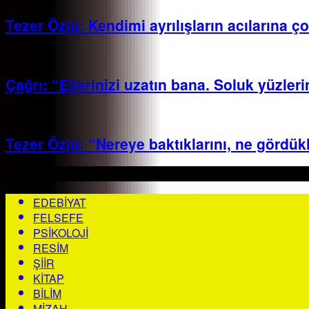
Tezer Özlü: Kendimi ayrılışların acılarına ç
Çağrı: “Ellerinizi uzatın bana. Soluk yüzle
Tezer Özlü: “Nereye baktıklarını, ne gördükl
EDEBIYAT
FELSEFE
PSIKOLOJI
RESIM
ŞIIR
KITAP
BILIM
MIZAH