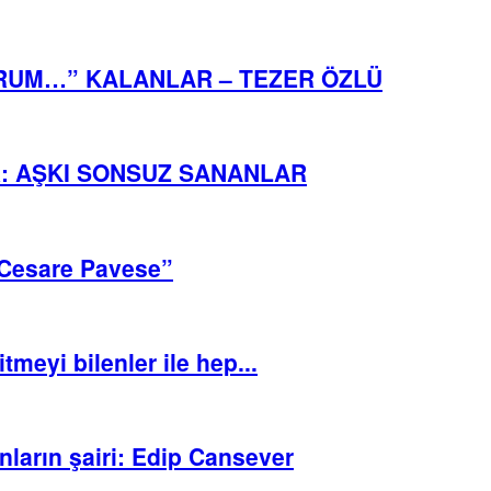
ORUM…” KALANLAR – TEZER ÖZLÜ
R: AŞKI SONSUZ SANANLAR
 Cesare Pavese”
tmeyi bilenler ile hep...
ların şairi: Edip Cansever