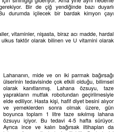
ğı için sinirliğiği gideriyor. Ama yine aynı nedenle
gerekiyor. Bir de çiğ yendiğinde bazı duyarlı
. Bu durumda içilecek bir bardak kimyon çayı
er, vitaminler, nişasta, biraz acı madde, hardal
 ulkus faktör olarak bilinen ve U vitamini olarak
Lahananın, mide ve on iki parmak bağırsağı
ülserinin tedavisinde çok etkili olduğu, bilimsel
olarak kanıtlanmış. Lahana özsuyu, taze
yaprakların mutfak robotundan geçirilmesiyle
elde ediliyor. Hasta kişi, hafif diyet besini alıyor
ve yemeklerden sonra olmak üzere, gün
boyunca toplam 1 litre taze sıkılmış lahana
özsuyu içiyor. Bu tedavi 4-5 hafta sürüyor.
Ayrıca ince ve kalın bağırsak iltihapları da