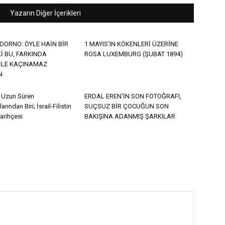
Yazarın Diğer İçerikleri
DORNO: ÖYLE HAİN BİR
1 MAYIS’IN KÖKENLERİ ÜZERİNE
İ BU, FARKINDA
ROSA LUXEMBURG (ŞUBAT 1894)
İLE KAÇINAMAZ
N
 Uzun Süren
ERDAL EREN’İN SON FOTOĞRAFI,
rından Biri; İsrail-Filistin
SUÇSUZ BİR ÇOCUĞUN SON
arihçesi
BAKIŞINA ADANMIŞ ŞARKILAR