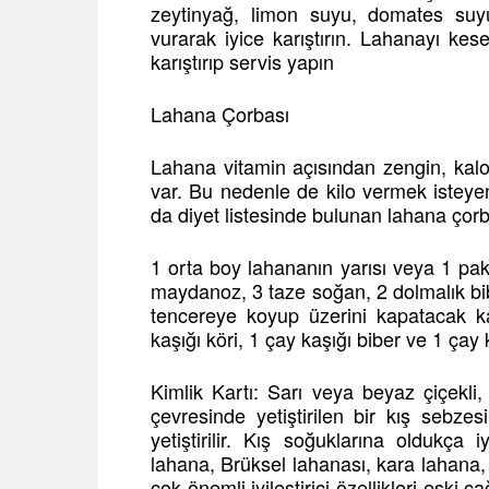
zeytinyağ, limon suyu, domates suyu
vurarak iyice karıştırın. Lahanayı ke
karıştırıp servis yapın
Lahana Çorbası
Lahana vitamin açısından zengin, kalo
var. Bu nedenle de kilo vermek isteyen
da diyet listesinde bulunan lahana çorba
1 orta boy lahananın yarısı veya 1 pa
maydanoz, 3 taze soğan, 2 dolmalık bi
tencereye koyup üzerini kapatacak 
kaşığı köri, 1 çay kaşığı biber ve 1 çay k
Kimlik Kartı: Sarı veya beyaz çiçekli, y
çevresinde yetiştirilen bir kış sebz
yetiştirilir. Kış soğuklarına oldukça 
lahana, Brüksel lahanası, kara lahana, 
çok önemli iyileştirici özellikleri eski 