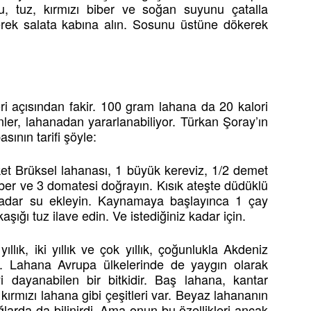
, tuz, kırmızı biber ve soğan suyunu çatalla
serek salata kabına alın. Sosunu üstüne dökerek
ri açısından fakir. 100 gram lahana da 20 kalori
ler, lahanadan yararlanabiliyor. Türkan Şoray’ın
sının tarifi şöyle:
ket Brüksel lahanası, 1 büyük kereviz, 1/2 demet
ber ve 3 domatesi doğrayın. Kısık ateşte düdüklü
kadar su ekleyin. Kaynamaya başlayınca 1 çay
aşığı tuz ilave edin. Ve istediğiniz kadar için.
ıllık, iki yıllık ve çok yıllık, çoğunlukla Akdeniz
esi. Lahana Avrupa ülkelerinde de yaygın olarak
iyi dayanabilen bir bitkidir. Baş lahana, kantar
kırmızı lahana gibi çeşitleri var. Beyaz lahananın
çağlarda da bilinirdi. Ama onun bu özellikleri ancak