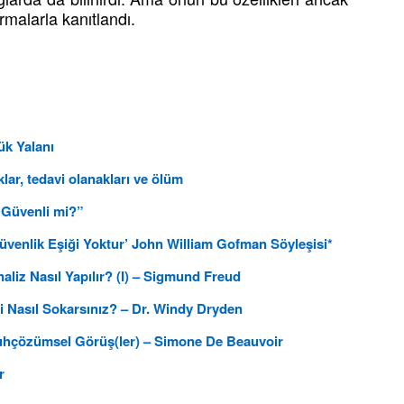
rmalarla kanıtlandı.
ük Yalanı
lar, tedavi olanakları ve ölüm
 Güvenli mi?”
Güvenlik Eşiği Yoktur’ John William Gofman Söyleşisi*
liz Nasıl Yapılır? (I) – Sigmund Freud
i Nasıl Sokarsınız? – Dr. Windy Dryden
Ruhçözümsel Görüş(ler) – Simone De Beauvoir
r