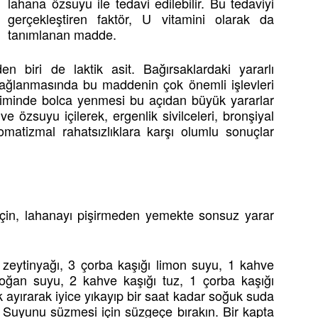
lahana özsuyu ile tedavi edilebilir. Bu tedaviyi
gerçekleştiren faktör, U vitamini olarak da
tanımlanan madde.
n biri de laktik asit. Bağırsaklardaki yararlı
 sağlanmasında bu maddenin çok önemli işlevleri
içiminde bolca yenmesi bu açıdan büyük yararlar
e özsuyu içilerek, ergenlik sivilceleri, bronşiyal
omatizmal rahatsızlıklara karşı olumlu sonuçlar
 için, lahanayı pişirmeden yemekte sonsuz yarar
 zeytinyağı, 3 çorba kaşığı limon suyu, 1 kahve
 soğan suyu, 2 kahve kaşığı tuz, 1 çorba kaşığı
ayırarak iyice yıkayıp bir saat kadar soğuk suda
n. Suyunu süzmesi için süzgeçe bırakın. Bir kapta