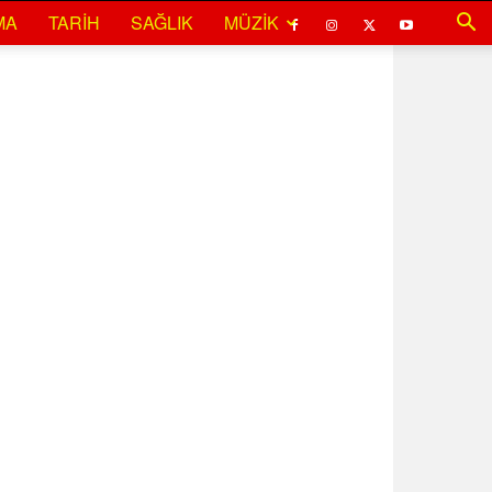
MA
TARIH
SAĞLIK
MÜZIK