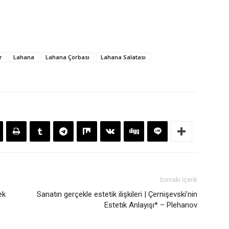
r
Lahana
Lahana Çorbası
Lahana Salatası
Sonraki İçerik
ek
Sanatın gerçekle estetik ilişkileri | Çernişevski’nin
Estetik Anlayışı* – Plehanov