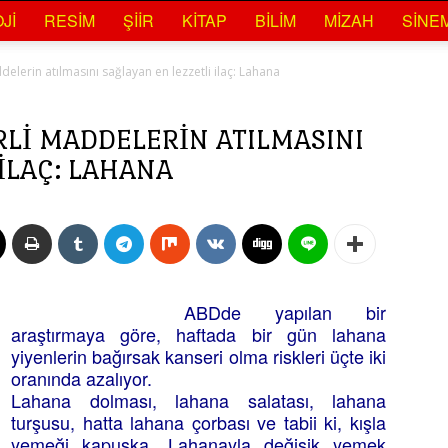
JI
RESIM
ŞIIR
KITAP
BILIM
MIZAH
SINE
delerin atılmasını sağlayan en lezzetli ilaç: Lahana
RLI MADDELERIN ATILMASINI
ILAÇ: LAHANA
ABDde yapılan bir
araştırmaya göre, haftada bir gün lahana
yiyenlerin bağırsak kanseri olma riskleri üçte iki
oranında azalıyor.
Lahana dolması, lahana salatası, lahana
turşusu, hatta lahana çorbası ve tabii ki, kışla
yemeği kapuska. Lahanayla değişik yemek