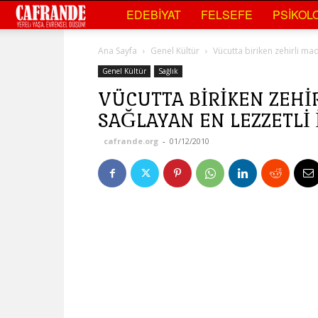
Cafrande
EDEBIYAT
FELSEFE
PSIKOLO
Kültür
Ana Sayfa
Genel Kültür
Vücutta biriken zehirli mad
Sanat
Genel Kültür
Sağlık
VÜCUTTA BIRIKEN ZEHI
SAĞLAYAN EN LEZZETLI 
cafrande.org
-
01/12/2010