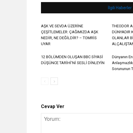
İlgili Haberler
AŞK VE SEVDA ÜZERİNE
THEODOR A
ÇEŞİTLEMELER: ÇAĞIMIZDA AŞK
DÜNYADIR K
NEDİR, NE DEĞİLDİR? – TOMRİS
OLANLAR B
UYAR
ALÇALIŞTA
12 BÖLÜMDEN OLUŞAN BBC SİYASİ
Dünyanın En
DÜŞÜNCE TARİHİ’Nİ SESLİ DİNLEYİN
Anlaşmazlıkla
Sorununun T
Cevap Ver