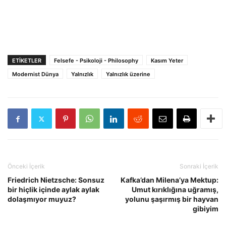
ETIKETLER
Felsefe - Psikoloji - Philosophy
Kasım Yeter
Modernist Dünya
Yalnızlık
Yalnızlık üzerine
Önceki İçerik
Sonraki İçerik
Friedrich Nietzsche: Sonsuz
Kafka’dan Milena’ya Mektup:
bir hiçlik içinde aylak aylak
Umut kırıklığına uğramış,
dolaşmıyor muyuz?
yolunu şaşırmış bir hayvan
gibiyim