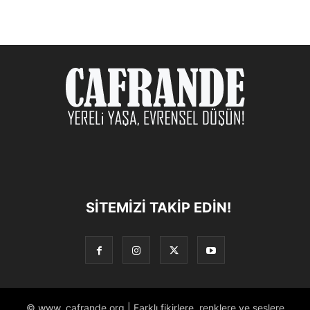
SITEMIZI TAKIP EDIN!
© www. cafrande.org | Farklı fikirlere, renklere ve seslere