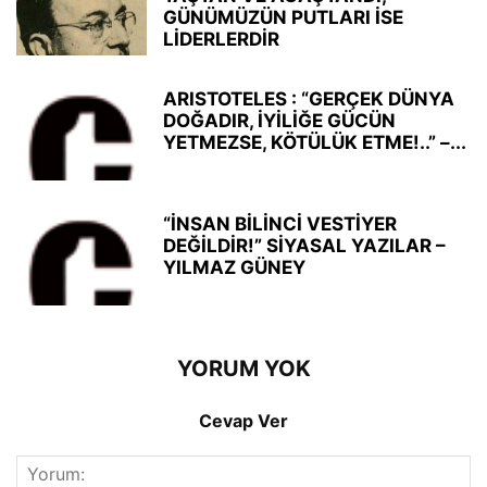
GÜNÜMÜZÜN PUTLARI İSE
LİDERLERDİR
ARISTOTELES : “GERÇEK DÜNYA
DOĞADIR, İYİLİĞE GÜCÜN
YETMEZSE, KÖTÜLÜK ETME!..” –...
“İNSAN BİLİNCİ VESTİYER
DEĞİLDİR!” SİYASAL YAZILAR –
YILMAZ GÜNEY
YORUM YOK
Cevap Ver