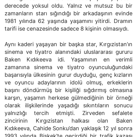
derecede yoksul oldu. Yalnız ve mutsuz bu bir
zamanların starı sığındığı bir arkadaşının evinde
1981 yılında 62 yaşında yaşamını yitirdi. Dramın
tarifi ise cenazesinde sadece 8 kişinin olmasıydı.
Aynı kaderi yaşayan bir başka star, Kırgızistan’ın
sinema ve tiyatro alanındaki uluslararası gururu
Baken Kıdıkeeva idi. Yaşamının en verimli
zamanına sinema ve tiyatro oyunculuğundaki
başarısıyla ülkesinin gurur duyduğu, genç kızların
ve oyuncu adaylarının idolü olmuş, erkeklerin
başını döndürmüş bir kişiliği sığdırmış olmasına
karşın, yaşamın herkese gülmediğinin bir örneği
olarak ilişkilerinde yaşadığı sıkıntıların sonucu
yalnızlığı tercih etmişti. Zirveden sefalete
zincirinin Kırgızistan halkası olan Baken
Kıdıkeeva, Cahide Sonku’dan yaklaşık 12 yıl sonra
1993 yılında Bişkek’te geçirdiği bir trafik kazası