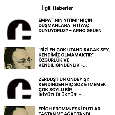
İlgili Haberler
EMPATİNİN YİTİMİ: NİÇİN
DÜŞMANLARA İHTİYAÇ
DUYUYORUZ? – ARNO GRUEN
“BİZİ EN ÇOK UTANDIRACAK ŞEY,
KENDİMİZ OLMAMAKTIR”
ÖZGÜRLÜK VE
KENDİLİĞİNDENLİK –...
ZERDÜŞT’ÜN ÖNDEYİŞİ:
KENDİNDEN HİÇ SÖZ ETMEMEK
ÇOK SOYLU BİR
İKİYÜZLÜLÜKTÜR! –...
ERİCH FROMM: ESKİ PUTLAR
TAŞTAN VE AĞAÇTANDI,