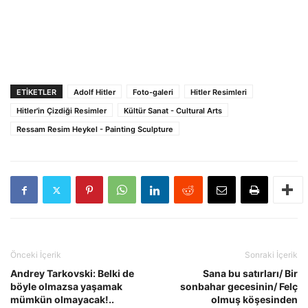
ETIKETLER
Adolf Hitler
Foto-galeri
Hitler Resimleri
Hitler'in Çizdiği Resimler
Kültür Sanat - Cultural Arts
Ressam Resim Heykel - Painting Sculpture
Önceki İçerik
Sonraki İçerik
Andrey Tarkovski: Belki de
Sana bu satırları/ Bir
böyle olmazsa yaşamak
sonbahar gecesinin/ Felç
mümkün olmayacak!..
olmuş köşesinden