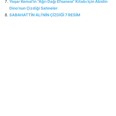
Yaşar Kemal’in “Ağrı Dağı Efsanesi” Kitabı İçin Abidin
Dino’nun Çizdiği Sahneler
SABAHATTİN ALİ’NİN ÇİZDİĞİ 7 RESİM