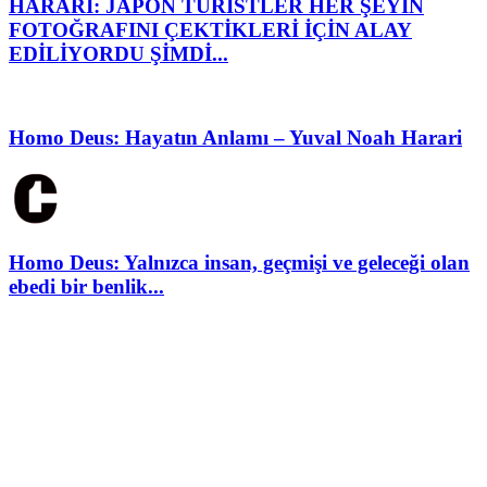
HARARİ: JAPON TURİSTLER HER ŞEYİN
FOTOĞRAFINI ÇEKTİKLERİ İÇİN ALAY
EDİLİYORDU ŞİMDİ...
Homo Deus: Hayatın Anlamı – Yuval Noah Harari
Homo Deus: Yalnızca insan, geçmişi ve geleceği olan
ebedi bir benlik...