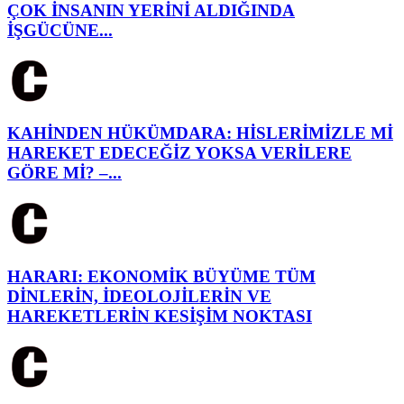
ÇOK İNSANIN YERİNİ ALDIĞINDA
İŞGÜCÜNE...
KAHİNDEN HÜKÜMDARA: HİSLERİMİZLE Mİ
HAREKET EDECEĞİZ YOKSA VERİLERE
GÖRE Mİ? –...
HARARI: EKONOMİK BÜYÜME TÜM
DİNLERİN, İDEOLOJİLERİN VE
HAREKETLERİN KESİŞİM NOKTASI