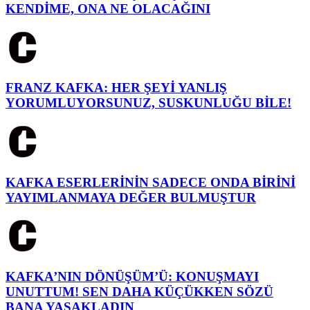
KENDİME, ONA NE OLACAĞINI
FRANZ KAFKA: HER ŞEYİ YANLIŞ
YORUMLUYORSUNUZ, SUSKUNLUĞU BİLE!
KAFKA ESERLERİNİN SADECE ONDA BİRİNİ
YAYIMLANMAYA DEĞER BULMUŞTUR
KAFKA’NIN DÖNÜŞÜM’Ü: KONUŞMAYI
UNUTTUM! SEN DAHA KÜÇÜKKEN SÖZÜ
BANA YASAKLADIN