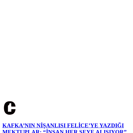
KAFKA’NIN NİŞANLISI FELİCE’YE YAZDIĞI
MEKTUPLAR: “İNSAN HER ŞEYE ALIŞIYOR”