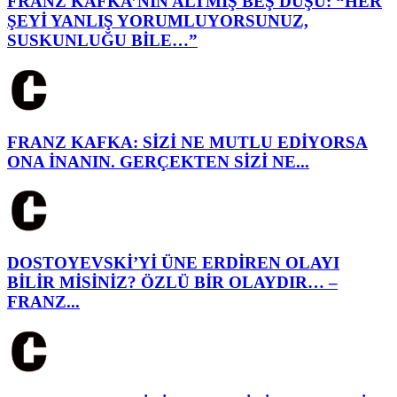
FRANZ KAFKA’NIN ALTMIŞ BEŞ DÜŞÜ: “HER
ŞEYİ YANLIŞ YORUMLUYORSUNUZ,
SUSKUNLUĞU BİLE…”
FRANZ KAFKA: SİZİ NE MUTLU EDİYORSA
ONA İNANIN. GERÇEKTEN SİZİ NE...
DOSTOYEVSKİ’Yİ ÜNE ERDİREN OLAYI
BİLİR MİSİNİZ? ÖZLÜ BİR OLAYDIR… –
FRANZ...