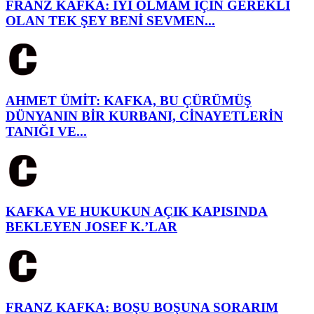
FRANZ KAFKA: İYİ OLMAM İÇİN GEREKLİ
OLAN TEK ŞEY BENİ SEVMEN...
AHMET ÜMİT: KAFKA, BU ÇÜRÜMÜŞ
DÜNYANIN BİR KURBANI, CİNAYETLERİN
TANIĞI VE...
KAFKA VE HUKUKUN AÇIK KAPISINDA
BEKLEYEN JOSEF K.’LAR
FRANZ KAFKA: BOŞU BOŞUNA SORARIM