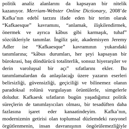
politik analiz alanlarını da kapsayan bir nitelik
kazanıyor.
Merriam-Webster Online Dictionary
, 2008’de
Kafka’nın edebî tarzını ifade eden bir terim olarak
“Kafkaesque” kavramını, “anlamak, ilişkilendirmek,
önermek ve ayrıca kâbus gibi karmaşık, tuhaf”
sözcükleriyle tanımlar. İngiliz şair, akademisyen Jeremy
Adler ise “Kafkaesque” kavramının yukarıdaki
tanımlarına; “kâbus durumları, her şeyi kapsayan bir
bürokrasi, baş döndürücü totaliterlik, sonsuz hiyerarşiler ve
derin varoluşsal bir açı” sıfatlarını ekler. Bu
tanımlamalardan da anlaşılacağı üzere yazarın eserleri
belirsizliği, güvensizliği, geçiciliği ve bilinemez olanın
paradoksal rolünü vurgulayan örüntülerle, simgelerle
doludur. Kafkaesk sıfatların bugün yaşadığımız politik
süreçlerin de tanımlayıcıları olması, bir tesadüften daha
fazlasına işaret eder kanaatindeyim. Kafka’nın,
modernizmin getirisi olan toplumsal düzlemdeki rasyonel
örgütlenmenin, insan davranışının öngörülemezliğiyle