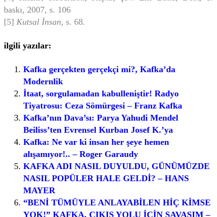
baskı, 2007, s. 106
[5]
Kutsal İnsan
, s. 68.
ilgili yazılar:
Kafka gerçekten gerçekçi mi?, Kafka’da
Modernlik
İtaat, sorgulamadan kabulleniştir! Radyo
Tiyatrosu: Ceza Sömürgesi – Franz Kafka
Kafka’nın Dava’sı: Parya Yahudi Mendel
Beiliss’ten Evrensel Kurban Josef K.’ya
Kafka: Ne var ki insan her şeye hemen
alışamıyor!.. – Roger Garaudy
KAFKA ADI NASIL DUYULDU, GÜNÜMÜZDE
NASIL POPÜLER HALE GELDİ? – HANS
MAYER
“BENİ TÜMÜYLE ANLAYABİLEN HİÇ KİMSE
YOK!” KAFKA, ÇIKIŞ YOLU İÇİN SAVAŞIM –