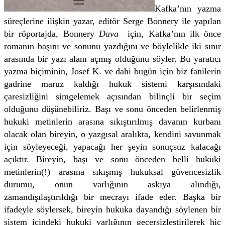
Kafka’nın yazma
süreçlerine ilişkin yazar, editör Serge Bonnery ile yapılan
bir röportajda, Bonnery
Dava
için, Kafka’nın ilk önce
romanın başını ve sonunu yazdığını ve böylelikle iki sınır
arasında bir yazı alanı açmış olduğunu söyler. Bu yaratıcı
yazma biçiminin, Josef K. ve dahi bugün için biz fanilerin
gadrine maruz kaldığı hukuk sistemi karşısındaki
çaresizliğini simgelemek açısından bilinçli bir seçim
olduğunu düşünebiliriz. Başı ve sonu önceden belirlenmiş
hukuki metinlerin arasına sıkıştırılmış davanın kurbanı
olacak olan bireyin, o yazgısal aralıkta, kendini savunmak
için söyleyeceği, yapacağı her şeyin sonuçsuz kalacağı
açıktır. Bireyin, başı ve sonu önceden belli hukuki
metinlerin(!) arasına sıkışmış hukuksal güvencesizlik
durumu, onun varlığının askıya alındığı,
zamandışılaştırıldığı bir mecrayı ifade eder. Başka bir
ifadeyle söylersek, bireyin hukuka dayandığı söylenen bir
sistem içindeki hukuki varlığının geçersizleştirilerek hiç