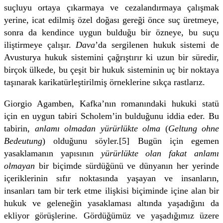
suçluyu ortaya çıkarmaya ve cezalandırmaya çalışmak
yerine, icat edilmiş özel doğası gereği önce suç üretmeye,
sonra da kendince uygun bulduğu bir özneye, bu suçu
iliştirmeye çalışır.
Dava
’da sergilenen hukuk sistemi de
Avusturya hukuk sistemini çağrıştırır ki uzun bir süredir,
birçok ülkede, bu çeşit bir hukuk sisteminin uç bir noktaya
taşınarak karikatürleştirilmiş örneklerine sıkça rastlarız.
Giorgio Agamben, Kafka’nın romanındaki hukuki statü
için en uygun tabiri Scholem’in bulduğunu iddia eder. Bu
tabirin,
anlamı olmadan yürürlükte olma
(
Geltung ohne
Bedeutung
) olduğunu söyler.[5] Bugün için egemen
yasaklamanın yapısının
yürürlükte olan fakat anlamı
olmayan
bir biçimde sürdüğünü ve dünyanın her yerinde
içeriklerinin sıfır noktasında yaşayan ve insanların,
insanları tam bir terk etme ilişkisi biçiminde içine alan bir
hukuk ve geleneğin yasaklaması altında yaşadığını da
ekliyor görüşlerine. Gördüğümüz ve yaşadığımız üzere