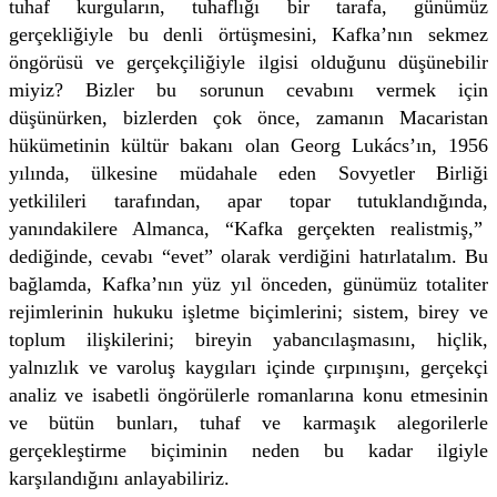
tuhaf kurguların, tuhaflığı bir tarafa, günümüz
gerçekliğiyle bu denli örtüşmesini, Kafka’nın sekmez
öngörüsü ve gerçekçiliğiyle ilgisi olduğunu düşünebilir
miyiz? Bizler bu sorunun cevabını vermek için
düşünürken, bizlerden çok önce, zamanın Macaristan
hükümetinin kültür bakanı olan Georg Lukács’ın, 1956
yılında, ülkesine müdahale eden Sovyetler Birliği
yetkilileri tarafından, apar topar tutuklandığında,
yanındakilere Almanca, “Kafka gerçekten realistmiş,”
dediğinde, cevabı “evet” olarak verdiğini hatırlatalım. Bu
bağlamda, Kafka’nın yüz yıl önceden, günümüz totaliter
rejimlerinin hukuku işletme biçimlerini; sistem, birey ve
toplum ilişkilerini; bireyin yabancılaşmasını, hiçlik,
yalnızlık ve varoluş kaygıları içinde çırpınışını, gerçekçi
analiz ve isabetli öngörülerle romanlarına konu etmesinin
ve bütün bunları, tuhaf ve karmaşık alegorilerle
gerçekleştirme biçiminin neden bu kadar ilgiyle
karşılandığını anlayabiliriz.