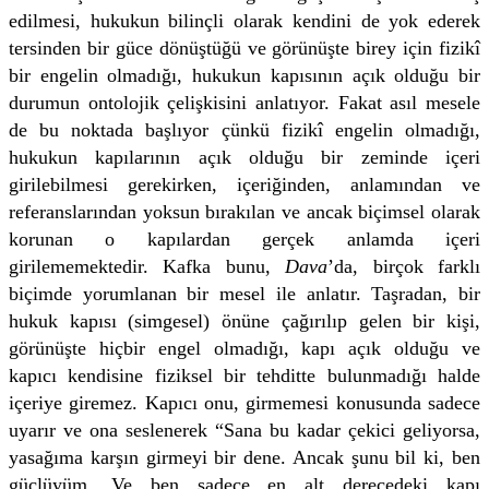
edilmesi, hukukun bilinçli olarak kendini de yok ederek
tersinden bir güce dönüştüğü ve görünüşte birey için fizikî
bir engelin olmadığı, hukukun kapısının açık olduğu bir
durumun ontolojik çelişkisini anlatıyor. Fakat asıl mesele
de bu noktada başlıyor çünkü fizikî engelin olmadığı,
hukukun kapılarının açık olduğu bir zeminde içeri
girilebilmesi gerekirken, içeriğinden, anlamından ve
referanslarından yoksun bırakılan ve ancak biçimsel olarak
korunan o kapılardan gerçek anlamda içeri
girilememektedir. Kafka bunu,
Dava
’da, birçok farklı
biçimde yorumlanan bir mesel ile anlatır. Taşradan, bir
hukuk kapısı (simgesel) önüne çağırılıp gelen bir kişi,
görünüşte hiçbir engel olmadığı, kapı açık olduğu ve
kapıcı kendisine fiziksel bir tehditte bulunmadığı halde
içeriye giremez. Kapıcı onu, girmemesi konusunda sadece
uyarır ve ona seslenerek “Sana bu kadar çekici geliyorsa,
yasağıma karşın girmeyi bir dene. Ancak şunu bil ki, ben
güçlüyüm. Ve ben sadece en alt derecedeki kapı