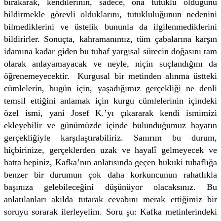
bırakarak, kendilerinin, sadece, ona tutuklu olduğunu
bildirmekle görevli olduklarını, tutukluluğunun nedenini
bilmediklerini ve üstelik bununla da ilgilenmediklerini
bildirirler. Sonuçta, kahramanımız, tüm çabalarına karşın
idamına kadar giden bu tuhaf yargısal sürecin doğasını tam
olarak anlayamayacak ve neyle, niçin suçlandığını da
öğrenemeyecektir. Kurgusal bir metinden alınma üstteki
cümlelerin, bugün için, yaşadığımız gerçekliği ne denli
temsil ettiğini anlamak için kurgu cümlelerinin içindeki
özel ismi, yani Josef K.’yı çıkararak kendi ismimizi
ekleyebilir ve günümüzde içinde bulunduğumuz hayatın
gerçekliğiyle karşılaştırabiliriz. Sanırım bu durum,
hiçbirinize, gerçeklerden uzak ve hayalî gelmeyecek ve
hatta hepiniz, Kafka’nın anlatısında geçen hukuki tuhaflığa
benzer bir durumun çok daha korkuncunun rahatlıkla
başınıza gelebileceğini düşünüyor olacaksınız. Bu
anlatılanları akılda tutarak cevabını merak ettiğimiz bir
soruyu sorarak ilerleyelim. Soru şu: Kafka metinlerindeki