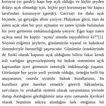
koruyor (
se garde
); kapı hep açık olduğu ve hiçbir şeyden
dolayı açık olmadığı için, hiçbir şeyi korumayan bir kapıcı
tarafından korunuyor (
garde
). Cacciari ise daha açık
biçimde, şu gerçeğin altını çiziyor: Hukukun gücü, tam da
zaten açık olan bir şeyi açmanın ve zaten içinde bulunulan
bir yere girmenin imkânsızlığında yatıyor: Eğer kapı zaten
açıksa nasıl bu kapıyı ‘açma’ umudu taşıyabiliriz ki?”[1]
Sözünü etiğimiz şeylerin, günümüzün siyasal ve hukuksal
sistemleriyle benzerliği şaşırtıcıdır. Günümüz örneklerinde
de fizikî olarak kapının açık olduğunu biliriz fakat kendi
asli varlığını geçersizleştirmiş bir hukuk sisteminin açık
kapısından içeri girmenin ontolojik imkânsızlığı yaşanır.
Görünüşte her şeyin yerli yerinde olduğu, örneğin belli bir
anayasanın, onunla uyumlu hukuk kurallarının, bu
kurallara göre hareket etmekle görevli hâkimlerin,
savcıların ve avukatlık sistemi olarak savunmanın yerinde
durup durduğunu gördüğümüz ama aynı zamanda içeriksel
olarak hepsinin askıya alındığını fark ettiğimiz bir