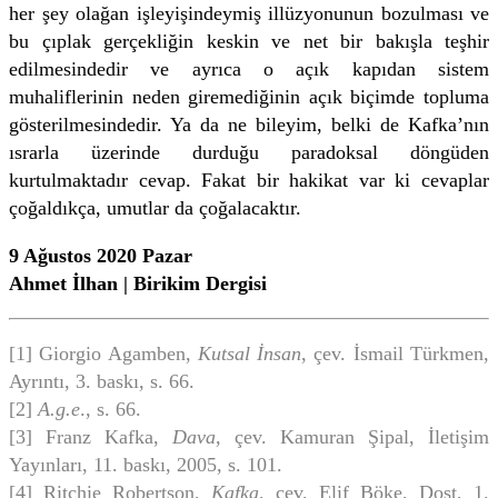
her şey olağan işleyişindeymiş illüzyonunun bozulması ve
bu çıplak gerçekliğin keskin ve net bir bakışla teşhir
edilmesindedir ve ayrıca o açık kapıdan sistem
muhaliflerinin neden giremediğinin açık biçimde topluma
gösterilmesindedir. Ya da ne bileyim, belki de Kafka’nın
ısrarla üzerinde durduğu paradoksal döngüden
kurtulmaktadır cevap. Fakat bir hakikat var ki cevaplar
çoğaldıkça, umutlar da çoğalacaktır.
9 Ağustos 2020 Pazar
Ahmet İlhan | Birikim Dergisi
[1] Giorgio Agamben,
Kutsal İnsan
, çev. İsmail Türkmen,
Ayrıntı, 3. baskı, s. 66.
[2]
A.g.e
., s. 66.
[3] Franz Kafka,
Dava
, çev. Kamuran Şipal, İletişim
Yayınları, 11. baskı, 2005, s. 101.
[4] Ritchie Robertson,
Kafka
, çev. Elif Böke, Dost, 1.