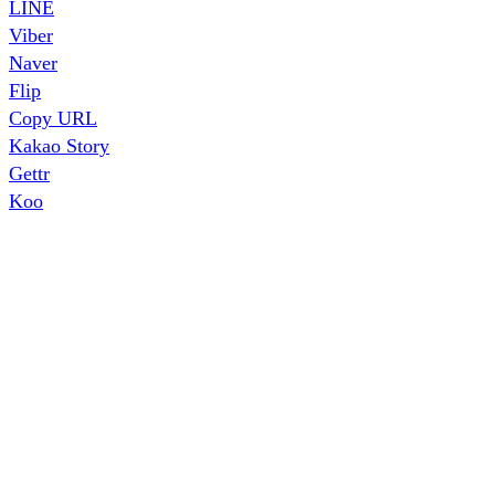
LINE
Viber
Naver
Flip
Copy URL
Kakao Story
Gettr
Koo