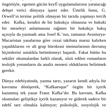
öngörüyle, egemen gücün keyfî uygulamalarının yaratacağı
dehşet verici dünyaya işaret eder. Üstelik bunu, G.
Orwell’ın tersine politik olmayan bir tarzda yapmayı tercih
eder. Kafka, kendisi de bir hukukçu olmasına ve hukuki
bir meseleyi anlatmasına rağmen bir hukukçu bakış
açısıyla da yazmadı ama Josef K.’nın, zamanın Avusturya-
Macaristan yasalarına göre cezai takibata maruz kalırken
yaşadıklarını ve alt grup bürokrasi memurlarının davranış
biçimlerini ustalıkla betimlemeyi başardı. Fakat bütün bu
seküler okumalardan farklı olarak, sözü edilen romanların
teolojik yorumların da analiz nesnesi olduklarını belirtmek
gerekir.
Dünya edebiyatında, yazma tarzı, yazarın kendi adıyla bir
kavrama dönüşerek, “Kafkaesque” özgün bir içerik
kazanmış tek yazar Franz Kafka’dır. Bu kavram, Kafka
okumaları geliştikçe içerik kazanıyor ve giderek sadece bir
edebî tarz olmakla kalmıyor; psikolojik, sosyolojik ve