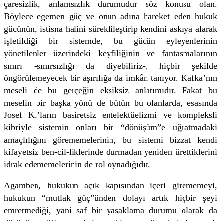
çaresizlik, anlamsızlık durumudur söz konusu olan.
Böylece egemen güç ve onun adına hareket eden hukuk
gücünün, istisna halini süreklileştirip kendini askıya alarak
işletildiği bir sistemde, bu gücün eyleyenlerinin
yönetilenler üzerindeki keyfiliğinin ve fantasmalarının
sınırı -sınırsızlığı da diyebiliriz-, hiçbir şekilde
öngörülemeyecek bir aşırılığa da imkân tanıyor. Kafka’nın
meseli de bu gerçeğin eksiksiz anlatımıdır. Fakat bu
meselin bir başka yönü de bütün bu olanlarda, esasında
Josef K.’ların basiretsiz entelektüelizmi ve kompleksli
kibriyle sistemin onları bir “dönüşüm”e uğratmadaki
amaçlılığını görememelerinin, bu sistemi bizzat kendi
kifayetsiz ben-cil-liklerinde durmadan yeniden ürettiklerini
idrak edememelerinin de rol oynadığıdır.
Agamben, hukukun açık kapısından içeri girememeyi,
hukukun “mutlak güç”ünden dolayı artık hiçbir şeyi
emretmediği, yani saf bir yasaklama durumu olarak da