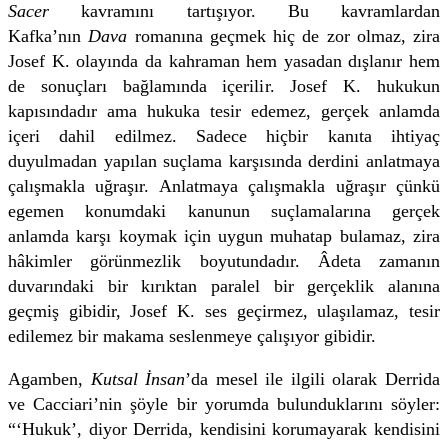
Sacer
kavramını tartışıyor. Bu kavramlardan
Kafka’nın
Dava
romanına geçmek hiç de zor olmaz, zira
Josef K. olayında da kahraman hem yasadan dışlanır hem
de sonuçları bağlamında içerilir. Josef K. hukukun
kapısındadır ama hukuka tesir edemez, gerçek anlamda
içeri dahil edilmez. Sadece hiçbir kanıta ihtiyaç
duyulmadan yapılan suçlama karşısında derdini anlatmaya
çalışmakla uğraşır. Anlatmaya çalışmakla uğraşır çünkü
egemen konumdaki kanunun suçlamalarına gerçek
anlamda karşı koymak için uygun muhatap bulamaz, zira
hâkimler görünmezlik boyutundadır. Âdeta zamanın
duvarındaki bir kırıktan paralel bir gerçeklik alanına
geçmiş gibidir, Josef K. ses geçirmez, ulaşılamaz, tesir
edilemez bir makama seslenmeye çalışıyor gibidir.
Agamben,
Kutsal İnsan
’da mesel ile ilgili olarak Derrida
ve Cacciari’nin şöyle bir yorumda bulunduklarını söyler:
“‘Hukuk’, diyor Derrida, kendisini korumayarak kendisini