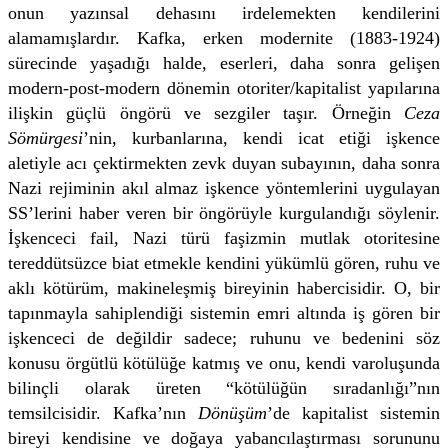
onun yazınsal dehasını irdelemekten kendilerini
alamamışlardır. Kafka, erken modernite (1883-1924)
sürecinde yaşadığı halde, eserleri, daha sonra gelişen
modern-post-modern dönemin otoriter/kapitalist yapılarına
ilişkin güçlü öngörü ve sezgiler taşır. Örneğin
Ceza
Sömürgesi
’nin, kurbanlarına, kendi icat etiği işkence
aletiyle acı çektirmekten zevk duyan subayının, daha sonra
Nazi rejiminin akıl almaz işkence yöntemlerini uygulayan
SS’lerini haber veren bir öngörüyle kurgulandığı söylenir.
İşkenceci fail, Nazi türü faşizmin mutlak otoritesine
tereddütsüzce biat etmekle kendini yükümlü gören, ruhu ve
aklı kötürüm, makineleşmiş bireyinin habercisidir. O, bir
tapınmayla sahiplendiği sistemin emri altında iş gören bir
işkenceci de değildir sadece; ruhunu ve bedenini söz
konusu örgütlü kötülüğe katmış ve onu, kendi varoluşunda
bilinçli olarak üreten “kötülüğün sıradanlığı”nın
temsilcisidir. Kafka’nın
Dönüşüm
’de kapitalist sistemin
bireyi kendisine ve doğaya yabancılaştırması sorununu