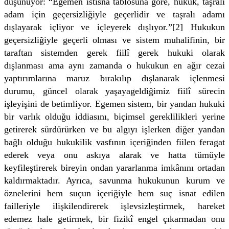
düşünüyor: “Egemen istisna tablosuna göre, hukuk, taşralı
adam için geçersizliğiyle geçerlidir ve taşralı adamı
dışlayarak içliyor ve içleyerek dışlıyor.”[2] Hukukun
geçersizliğiyle geçerli olması ve sistem muhalifinin, bir
taraftan sistemden gerek fiilî gerek hukuki olarak
dışlanması ama aynı zamanda o hukukun en ağır cezai
yaptırımlarına maruz bırakılıp dışlanarak içlenmesi
durumu, güncel olarak yaşayageldiğimiz fiilî sürecin
işleyişini de betimliyor. Egemen sistem, bir yandan hukuki
bir varlık olduğu iddiasını, biçimsel gereklilikleri yerine
getirerek sürdürürken ve bu algıyı işlerken diğer yandan
bağlı olduğu hukukilik vasfının içeriğinden fiilen feragat
ederek veya onu askıya alarak ve hatta tümüyle
keyfileştirerek bireyin ondan yararlanma imkânını ortadan
kaldırmaktadır. Ayrıca, savunma hukukunun kurum ve
öznelerini hem suçun içeriğiyle hem suç isnat edilen
failleriyle ilişkilendirerek işlevsizleştirmek, hareket
edemez hale getirmek, bir fizikî engel çıkarmadan onu