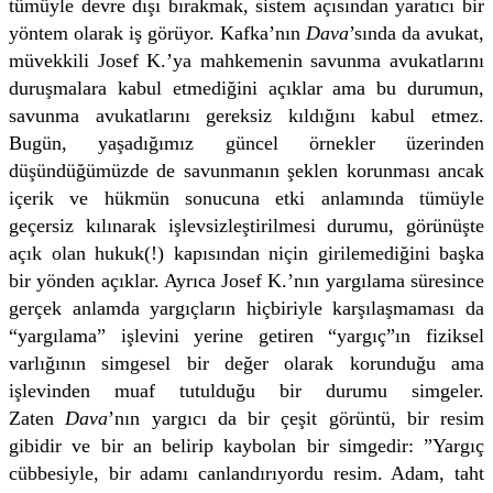
tümüyle devre dışı bırakmak, sistem açısından yaratıcı bir
yöntem olarak iş görüyor. Kafka’nın
Dava
’sında da avukat,
müvekkili Josef K.’ya mahkemenin savunma avukatlarını
duruşmalara kabul etmediğini açıklar ama bu durumun,
savunma avukatlarını gereksiz kıldığını kabul etmez.
Bugün, yaşadığımız güncel örnekler üzerinden
düşündüğümüzde de savunmanın şeklen korunması ancak
içerik ve hükmün sonucuna etki anlamında tümüyle
geçersiz kılınarak işlevsizleştirilmesi durumu, görünüşte
açık olan hukuk(!) kapısından niçin girilemediğini başka
bir yönden açıklar. Ayrıca Josef K.’nın yargılama süresince
gerçek anlamda yargıçların hiçbiriyle karşılaşmaması da
“yargılama” işlevini yerine getiren “yargıç”ın fiziksel
varlığının simgesel bir değer olarak korunduğu ama
işlevinden muaf tutulduğu bir durumu simgeler.
Zaten
Dava
’nın yargıcı da bir çeşit görüntü, bir resim
gibidir ve bir an belirip kaybolan bir simgedir: ”Yargıç
cübbesiyle, bir adamı canlandırıyordu resim. Adam, taht