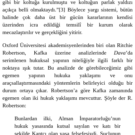
gibi bir koltuğa kurulmuştu ve koltuğun parlak yaldızı
açıkça belli olmaktaydı.”[3] Böylece yargı sistemi, bütün
halinde çok daha üst bir gücün kararlarının kendisi
üzerinden icra edildiği temsilî bir kurum olarak
mecazlaştırılır ve gerçekliğini yitirir.
Oxford Üniversitesi akademisyenlerinden biri olan Ritchie
Robertson, Kafka üzerine analizlerinde
Dava
’da
serimlenen hukuksal yapının niteliğiyle ilgili farklı bir
noktaya ışık tutar. Bu analizde de görebileceğimiz gibi
egemen yapının hukuka yaklaşımı ve onu
araçsallaştırmasındaki yöntemlerin belirleyici olduğu bir
durum ortaya çıkar. Robertson’a göre Kafka zamanında
egemen olan iki hukuk yaklaşımı mevcuttur. Şöyle der R.
Robertson:
Bunlardan ilki, Alman İmparatorluğu’nun
hukuk yasasında kutsal sayılan ve katı bir
şekilde Kantçı olan yasa felsefesiydi. Suçlunun