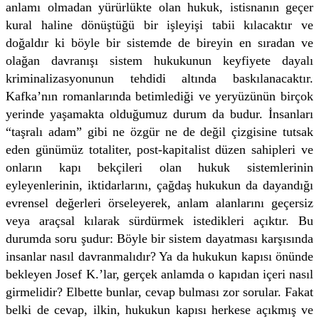
anlamı olmadan yürürlükte olan hukuk, istisnanın geçer
kural haline dönüştüğü bir işleyişi tabii kılacaktır ve
doğaldır ki böyle bir sistemde de bireyin en sıradan ve
olağan davranışı sistem hukukunun keyfiyete dayalı
kriminalizasyonunun tehdidi altında baskılanacaktır.
Kafka’nın romanlarında betimlediği ve yeryüzünün birçok
yerinde yaşamakta olduğumuz durum da budur. İnsanları
“taşralı adam” gibi ne özgür ne de değil çizgisine tutsak
eden günümüz totaliter, post-kapitalist düzen sahipleri ve
onların kapı bekçileri olan hukuk sistemlerinin
eyleyenlerinin, iktidarlarını, çağdaş hukukun da dayandığı
evrensel değerleri örseleyerek, anlam alanlarını geçersiz
veya araçsal kılarak sürdürmek istedikleri açıktır. Bu
durumda soru şudur: Böyle bir sistem dayatması karşısında
insanlar nasıl davranmalıdır? Ya da hukukun kapısı önünde
bekleyen Josef K.’lar, gerçek anlamda o kapıdan içeri nasıl
girmelidir? Elbette bunlar, cevap bulması zor sorular. Fakat
belki de cevap, ilkin, hukukun kapısı herkese açıkmış ve