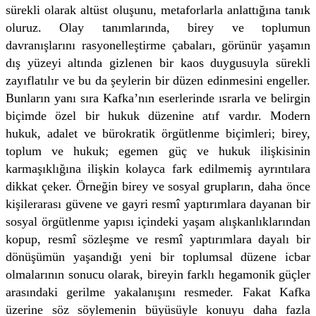
sürekli olarak altüst oluşunu, metaforlarla anlattığına tanık
oluruz. Olay tanımlarında, birey ve toplumun
davranışlarını rasyonelleştirme çabaları, görünür yaşamın
dış yüzeyi altında gizlenen bir kaos duygusuyla sürekli
zayıflatılır ve bu da şeylerin bir düzen edinmesini engeller.
Bunların yanı sıra Kafka’nın eserlerinde ısrarla ve belirgin
biçimde özel bir hukuk düzenine atıf vardır. Modern
hukuk, adalet ve bürokratik örgütlenme biçimleri; birey,
toplum ve hukuk; egemen güç ve hukuk ilişkisinin
karmaşıklığına ilişkin kolayca fark edilmemiş ayrıntılara
dikkat çeker. Örneğin birey ve sosyal grupların, daha önce
kişilerarası güvene ve gayri resmî yaptırımlara dayanan bir
sosyal örgütlenme yapısı içindeki yaşam alışkanlıklarından
kopup, resmî sözleşme ve resmî yaptırımlara dayalı bir
dönüşümün yaşandığı yeni bir toplumsal düzene icbar
olmalarının sonucu olarak, bireyin farklı hegamonik güçler
arasındaki gerilme yakalanışını resmeder. Fakat Kafka
üzerine söz söylemenin büyüsüyle konuyu daha fazla