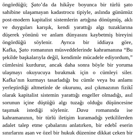
öngördüğü;
Şato
’da da hikâye boyunca bir türlü şato
sahibine ulaşamayan kadastrocu tipiyle, aslında günümüz
post-modern kapitalist sistemlerin artığına dönüşmüş, aklı
ve duyguları karışık, kendi yarattığı algı tuzaklarına
düşerek yönünü ve anlam dünyasını kaybetmiş bireyini
öngördüğü söylenir. Ayrıca bir iddiaya göre,
Kafka,
Şato
romanının müsveddelerinde kahramanına “Bu
şekilde başkalarıyla değil, kendimle mücadele ediyordum,”
cümlesini kurdurur, ancak daha sonra böyle bir yoruma
ulaşmayı okuyucuya bırakmak için o cümleyi siler.
Kafka’nın kurmayı tasarladığı bu cümle veya bu anlamı
yerleştirdiği altmetinle de okurunu, asıl çıkmazının fizikî
olarak kapitalist sistemin yarattığı engeller olmadığı, asıl
sorunun içine düştüğü algı tuzağı olduğu düşüncesine
taşımak istediği söylenir.
Dava
romanında ise
kahramanının, bir türlü iletişim kuramadığı yetkililerden
adalet talep etme çabalarını anlatırken, bir edebî eserin
sınırlarını aşan ve özel bir hukuk düzenine dikkat çeken bir