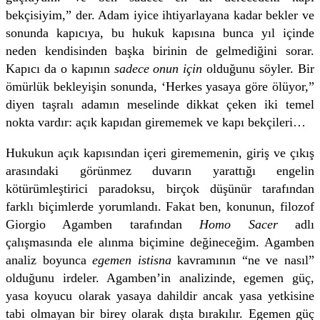
bekçisiyim,” der. Adam iyice ihtiyarlayana kadar bekler ve
sonunda kapıcıya, bu hukuk kapısına bunca yıl içinde
neden kendisinden başka birinin de gelmediğini sorar.
Kapıcı da o kapının
sadece onun için
olduğunu söyler. Bir
ömürlük bekleyişin sonunda, ‘Herkes yasaya göre ölüyor,”
diyen taşralı adamın meselinde dikkat çeken iki temel
nokta vardır: açık kapıdan girememek ve kapı bekçileri…
Hukukun açık kapısından içeri girememenin, giriş ve çıkış
arasındaki görünmez duvarın yarattığı engelin
kötürümleştirici paradoksu, birçok düşünür tarafından
farklı biçimlerde yorumlandı. Fakat ben, konunun, filozof
Giorgio Agamben tarafından
Homo Sacer
adlı
çalışmasında ele alınma biçimine değineceğim. Agamben
analiz boyunca
egemen istisna
kavramının “ne ve nasıl”
olduğunu irdeler. Agamben’in analizinde, egemen güç,
yasa koyucu olarak yasaya dahildir ancak yasa yetkisine
tabi olmayan bir birey olarak dışta bırakılır. Egemen güç