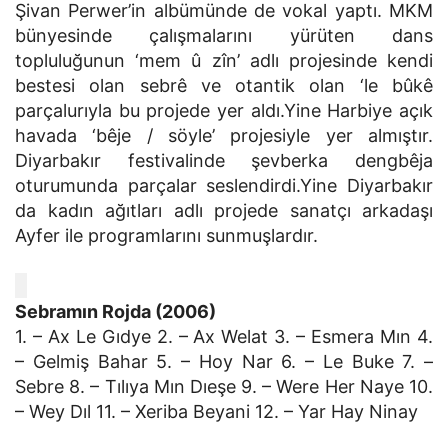
Şivan Perwer’in albümünde de vokal yaptı. MKM
bünyesinde çalışmalarını yürüten dans
topluluğunun ‘mem û zîn’ adlı projesinde kendi
bestesi olan sebrê ve otantik olan ‘le bûkê
parçalurıyla bu projede yer aldı.Yine Harbiye açık
havada ‘bêje / söyle’ projesiyle yer almıştır.
Diyarbakır festivalinde şevberka dengbêja
oturumunda parçalar seslendirdi.Yine Diyarbakır
da kadın ağıtları adlı projede sanatçı arkadaşı
Ayfer ile programlarını sunmuşlardır.
Sebramın Rojda (2006)
1. – Ax Le Gıdye 2. – Ax Welat 3. – Esmera Mın 4.
– Gelmiş Bahar 5. – Hoy Nar 6. – Le Buke 7. –
Sebre 8. – Tılıya Mın Dıeşe 9. – Were Her Naye 10.
– Wey Dıl 11. – Xeriba Beyani 12. – Yar Hay Ninay