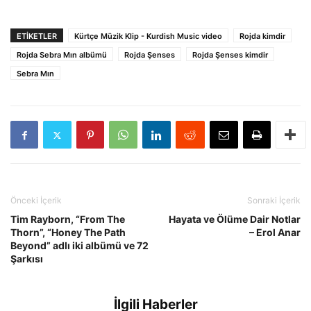
ETIKETLER
Kürtçe Müzik Klip - Kurdish Music video
Rojda kimdir
Rojda Sebra Mın albümü
Rojda Şenses
Rojda Şenses kimdir
Sebra Mın
Önceki İçerik
Sonraki İçerik
Tim Rayborn, “From The
Hayata ve Ölüme Dair Notlar
Thorn”, “Honey The Path
– Erol Anar
Beyond” adlı iki albümü ve 72
Şarkısı
İlgili Haberler