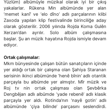
Yüzlüm) albümüyle müzikal olarak iyi bir çıkış
yakalarlar. Rûkena Min albümünde yer alan
‘memet kanî’ ve ‘elo dîno’ adlı parçalarının klibi
Zaxoda yapılan klip festivalinde birinciliğe aday
olarak gösterilir. 2006 yılında Rojda Koma Gulên
Xerzan’dan ayrılır. Solo albüm çalışmasına
başlar. Şu an müzik hayatına Rojda ismiyle devam
ediyor.
Ortak çalışmalar:
Mkm bünyesinde çalışan bütün sanatçıların içinde
yer aldığı ortak bir çalışma olan Şahiya Staranan
serisinin ikinci albümünde ‘henê bînin’ adlı otantik
parçayla bu albümde yer almıştır. Mîr müzik ve
Roj tv nin ortak çalışması olan Şevbêrka
Dengbêjan adlı albümde ‘yade rebenê’ adlı klasik
parçayla yer aldı. Rotinda’nın ‘nayê gotin’ adlı
albümünde ‘çiya bilinde’ parçasını seslendirdi.