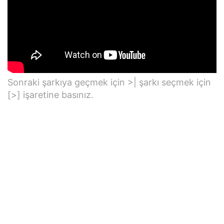
Sonraki şarkıya geçmek için >| şarkı seçmek için
[>] işaretine basınız.