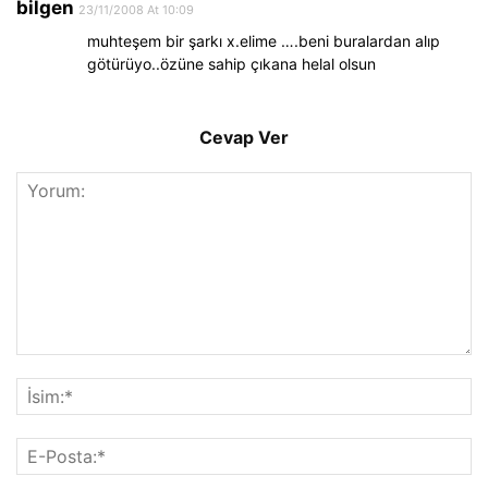
bilgen
23/11/2008 At 10:09
muhteşem bir şarkı x.elime ….beni buralardan alıp
götürüyo..özüne sahip çıkana helal olsun
Cevap Ver