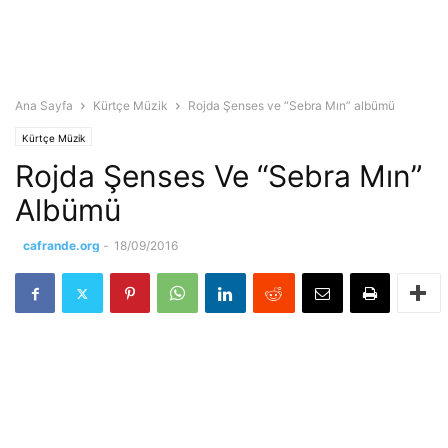
Ana Sayfa
Kürtçe Müzik
Rojda Şenses ve “Sebra Mın” albümü
Kürtçe Müzik
Rojda Şenses Ve “Sebra Mın”
Albümü
cafrande.org
-
18/09/2016