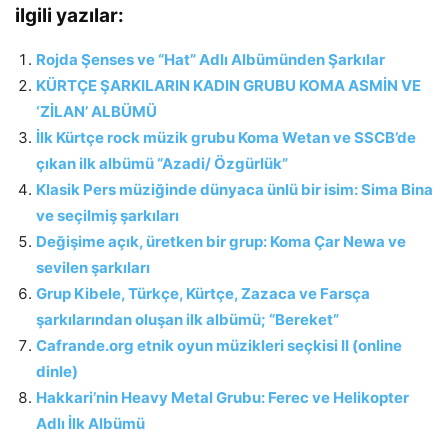
ilgili yazılar:
Rojda Şenses ve “Hat” Adlı Albümünden Şarkılar
KÜRTÇE ŞARKILARIN KADIN GRUBU KOMA ASMİN VE
‘ZİLAN’ ALBÜMÜ
İlk Kürtçe rock müzik grubu Koma Wetan ve SSCB’de
çıkan ilk albümü “Azadi/ Özgürlük”
Klasik Pers müziğinde dünyaca ünlü bir isim: Sima Bina
ve seçilmiş şarkıları
Değişime açık, üretken bir grup: Koma Çar Newa ve
sevilen şarkıları
Grup Kibele, Türkçe, Kürtçe, Zazaca ve Farsça
şarkılarından oluşan ilk albümü; “Bereket”
Cafrande.org etnik oyun müzikleri seçkisi II (online
dinle)
Hakkari’nin Heavy Metal Grubu: Ferec ve Helikopter
Adlı İlk Albümü