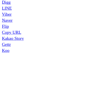
Digg
LINE
Viber
Naver
Flip
Copy URL
Kakao Story
Gettr
Koo