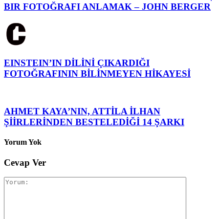
BIR FOTOĞRAFI ANLAMAK – JOHN BERGER
EINSTEIN’IN DİLİNİ ÇIKARDIĞI
FOTOĞRAFININ BİLİNMEYEN HİKAYESİ
AHMET KAYA’NIN, ATTİLA İLHAN
ŞİİRLERİNDEN BESTELEDİĞİ 14 ŞARKI
Yorum Yok
Cevap Ver