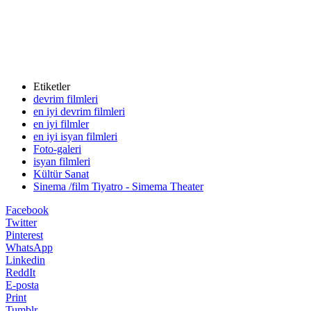
Etiketler
devrim filmleri
en iyi devrim filmleri
en iyi filmler
en iyi isyan filmleri
Foto-galeri
isyan filmleri
Kültür Sanat
Sinema /film Tiyatro - Simema Theater
Facebook
Twitter
Pinterest
WhatsApp
Linkedin
ReddIt
E-posta
Print
Tumblr