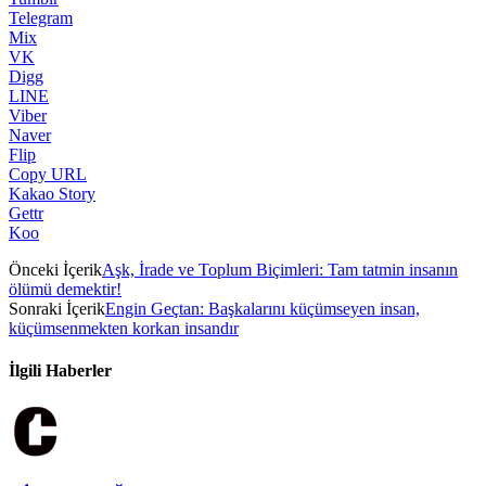
Telegram
Mix
VK
Digg
LINE
Viber
Naver
Flip
Copy URL
Kakao Story
Gettr
Koo
Önceki İçerik
Aşk, İrade ve Toplum Biçimleri: Tam tatmin insanın
ölümü demektir!
Sonraki İçerik
Engin Geçtan: Başkalarını küçümseyen insan,
küçümsenmekten korkan insandır
İlgili Haberler