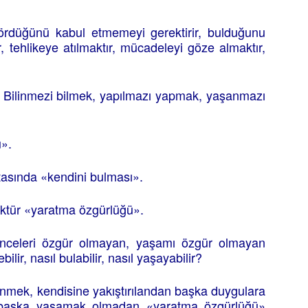
ördüğünü kabul etmemeyi gerektirir, bulduğunu
r, tehlikeye atılmaktır, mücadeleyi göze almaktır,
ir. Bilinmezi bilmek, yapılmazı yapmak, yaşanmazı
ü».
asında «kendini bulması».
üktür «yaratma özgürlüğü».
nceleri özgür olmayan, yaşamı özgür olmayan
lir, nasıl bulabilir, nasıl yaşayabilir?
nmek, kendisine yakıştırılandan başka duygulara
 başka yaşamak olmadan «yaratma özgürlüğü»