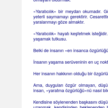
«Yaratıcılık» bir meydan okumadır. G
yeterli saymamayı gerektirir. Cesaretti
yaralanmayı göze almaktır.
«Yaratıcılık» hayatı keşfetmek isteğid
yaşamak tutkusu.
Belki de insanın «en insanca özgürlüğ
İnsanın yaşama serüveninin en uç nokt
Her insanın hakkının olduğu bir özgürl
Ama, duyguları özgür olmayan, düşü
insan, «yaratma özgürlüğü»nü nasıl bilebi
Kendisine söylenenden başkasını düşü
uzanmak, kendisinden beklenenden