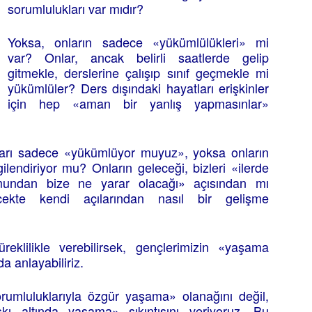
sorumlulukları var mıdır?
Yoksa, onların sadece «yükümlülükleri» mi
var? Onlar, ancak belirli saatlerde gelip
gitmekle, derslerine çalışıp sınıf geçmekle mi
yükümlüler? Ders dışındaki hayatları erişkinler
için hep «aman bir yanlış yapmasınlar»
ları sadece «yükümlüyor muyuz», yoksa onların
ilgilendiriyor mu? Onların geleceği, bizleri «ilerde
umundan bize ne yarar olacağı» açısından mı
lecekte kendi açılarından nasıl bir gelişme
üreklilikle verebilirsek, gençlerimizin «yaşama
a anlayabiliriz.
rumluluklarıyla özgür yaşama» olanağını değil,
skı altında yaşama» sıkıntısını veriyoruz. Bu