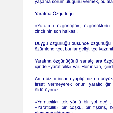
yaşama sorumluluğunu vermek, bu aland
Yaratma Özgürlüğü…
«Yaratma özgürlüğü», özgürlüklerin 
zincirinin son halkası.
Duygu özgürlüğü düşünce özgürlüğü y
özümlendikçe, bunlar geliştikçe kazanı
Yaratma özgürlüğünü sanatçılara özgü
içinde «yaratıcılık» var. Her insan, içind
Ama bizim insana yaptığımız en büyük k
fırsat vermeyerek onun yaratıcılığını
öldürüyoruz.
«Yaratıcılık» tek yönlü bir yol değil,
«Yaratıcılık» bir coşku, bir fışkırış,
olmayanı oldurmak.