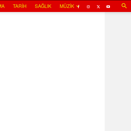
MA
TARIH
SAĞLIK
MÜZIK