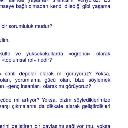
imseye bağlı olmadan kendi dilediği gibi yaşama
rı bir sorumluluk mudur?
elim.
akülte ve yüksekokullarda «öğrenci» olarak
 «toplumsal rol» nedir?
n» canlı depolar olarak mı görüyoruz? Yoksa,
ği oian, yorumlama gücü olan, bize söylemek
en «genç insanlar» olarak mı görüyoruz?
ölçüde mi artıyor? Yoksa, bizim söylediklerimize
arşı çıkmalarını da dikkate alarak geliştirdikleri
lerini geliştiren bir paylaşımı sağlıyor mu, yoksa