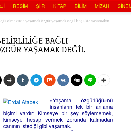
JI
RESIM
ŞIIR
KITAP
BILIM
MIZAH
SINE
e bağlı olmaksızın yaşamak özgür yaşamak değil boşlukta yaşamaktır
BELIRLILIĞE BAĞLI
ÖZGÜR YAŞAMAK DEĞIL
«Yaşama özgürlüğü»nü
insanların tek bir anlama
biçimi vardır: Kimseye bir şey söylememek,
kimseye hesap vermek zorunda kalmadan
canının istediği gibi yaşamak.