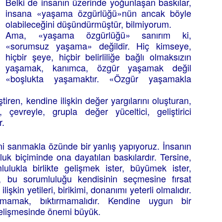
Belki de insanın üzerinde yoğunlaşan baskılar,
insana «yaşama özgürlüğü»nün ancak böyle
olabileceğini düşündürmüştür, bilmiyorum.
Ama, «yaşama özgürlüğü» sanırım ki,
«sorumsuz yaşama» değildir. Hiç kimseye,
hiçbir şeye, hiçbir belirliliğe bağlı olmaksızın
yaşamak, kanımca, özgür yaşamak değil
«boşlukta yaşamaktır. «Özgür yaşamakla
tiren, kendine ilişkin değer yargılarını oluşturan,
, çevreyle, grupla değer yüceltici, geliştirici
r.
ni sanmakla özünde bir yanlış yapıyoruz. İnsanın
uluk biçiminde ona dayatılan baskılardır. Tersine,
ulukla birlikte gelişmek ister, büyümek ister,
 bu sorumluluğu kendisinin seçmesine fırsat
lişkin yetileri, birikimi, donanımı yeterli olmalıdır.
amak, bıktırmamalıdır. Kendine uygun bir
gelişmesinde önemi büyük.