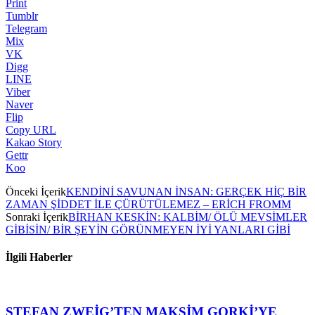
Print
Tumblr
Telegram
Mix
VK
Digg
LINE
Viber
Naver
Flip
Copy URL
Kakao Story
Gettr
Koo
Önceki İçerik
KENDİNİ SAVUNAN İNSAN: GERÇEK HİÇ BİR
ZAMAN ŞİDDET İLE ÇÜRÜTÜLEMEZ – ERİCH FROMM
Sonraki İçerik
BİRHAN KESKİN: KALBİM/ ÖLÜ MEVSİMLER
GİBİSİN/ BİR ŞEYİN GÖRÜNMEYEN İYİ YANLARI GİBİ
İlgili Haberler
STEFAN ZWEİG’TEN MAKSİM GORKİ’YE