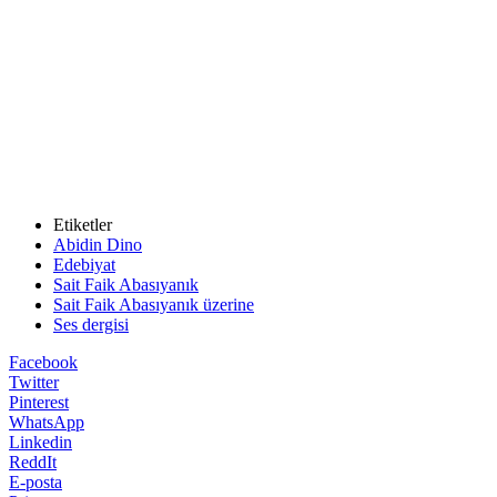
Etiketler
Abidin Dino
Edebiyat
Sait Faik Abasıyanık
Sait Faik Abasıyanık üzerine
Ses dergisi
Facebook
Twitter
Pinterest
WhatsApp
Linkedin
ReddIt
E-posta