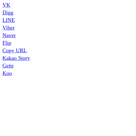
VK
Digg
LINE
Viber
Naver
Flip
Copy URL
Kakao Story
Gettr
Koo