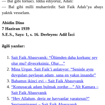
— Bal gibi tornacı. İddia ediyoruz, Adalı:
— Bal gibi milli muharrirdir. Sait Faik Adalı’ya abayı
yaktık vesselam.
Abidin Dino
7 Haziran 1939
S.E.S., Sayı: 1, s. 16. Derleyen: Adil İzci
ilgili yazılar:
Sait Faik Abasıyanık: “Ölümden daha korkunç şey
olur mu? diyeceksiniz. Olur…”
Mina Urgan, Sait Faik’i anlatıyor: “Seninle aynı
duyguları paylaşan adam, sana en yakın insandır”
Babamın ikinci evi – Sait Faik Abasıyanık
“Konuşacak adam bulmak zordur…” Alt Kamara –
Sait Faik Abasıyanık
“Hey Allahım, deriz ne hayvanlar yaratırsın?”
Şeytanminaresi – Sait Faik Abasıyanık