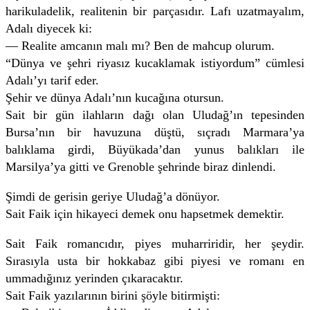
harikuladelik, realitenin bir parçasıdır. Lafı uzatmayalım,
Adalı diyecek ki:
— Realite amcanın malı mı? Ben de mahcup olurum.
“Dünya ve şehri riyasız kucaklamak istiyordum” cümlesi
Adalı’yı tarif eder.
Şehir ve dünya Adalı’nın kucağına otursun.
Sait bir gün ilahların dağı olan Uludağ’ın tepesinden
Bursa’nın bir havuzuna düştü, sıçradı Marmara’ya
balıklama girdi, Büyükada’dan yunus balıkları ile
Marsilya’ya gitti ve Grenoble şehrinde biraz dinlendi.
Şimdi de gerisin geriye Uludağ’a dönüyor.
Sait Faik için hikayeci demek onu hapsetmek demektir.
Sait Faik romancıdır, piyes muharriridir, her şeydir.
Sırasıyla usta bir hokkabaz gibi piyesi ve romanı en
ummadığınız yerinden çıkaracaktır.
Sait Faik yazılarının birini şöyle bitirmişti: