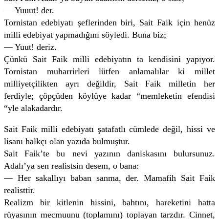
— Yuuut! der.
Tornistan edebiyatı şeflerinden biri, Sait Faik için henüz
milli edebiyat yapmadığını söyledi. Buna biz;
— Yuut! deriz.
Çünkü Sait Faik milli edebiyatın ta kendisini yapıyor.
Tornistan muharrirleri lütfen anlamalılar ki millet
milliyetçilikten ayrı değildir, Sait Faik milletin her
ferdiyle; çöpçüden köylüye kadar “memleketin efendisi
“yle alakadardır.
Sait Faik milli edebiyatı şatafatlı cümlede değil, hissi ve
lisanı halkçı olan yazıda bulmuştur.
Sait Faik’te bu nevi yazının daniskasını bulursunuz.
Adalı’ya sen realistsin desem, o bana:
— Her sakallıyı baban sanma, der. Mamafih Sait Faik
realisttir.
Realizm bir kitlenin hissini, bahtını, hareketini hatta
rüyasının mecmuunu (toplamını) toplayan tarzdır. Cinnet,