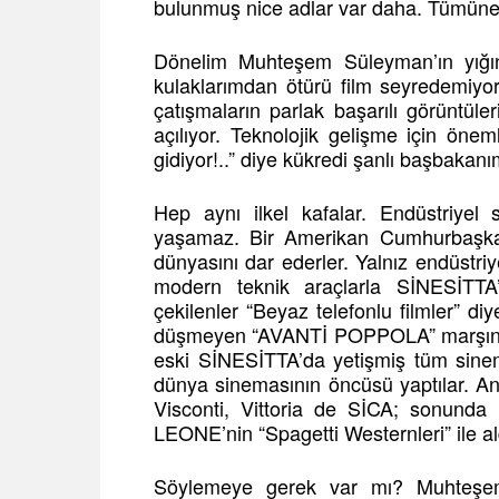
bulunmuş nice adlar var daha. Tümüne
Dönelim Muhteşem Süleyman’ın yığıns
kulaklarımdan ötürü film seyredemiyo
çatışmaların parlak başarılı görüntüle
açılıyor. Teknolojik gelişme için öne
gidiyor!..” diye kükredi şanlı başbakan
Hep aynı ilkel kafalar. Endüstriyel
yaşamaz. Bir Amerikan Cumhurbaşkan
dünyasını dar ederler. Yalnız endüstr
modern teknik araçlarla SİNESİTTA’
çekilenler “Beyaz telefonlu filmler” d
düşmeyen “AVANTİ POPPOLA” marşındaki
eski SİNESİTTA’da yetişmiş tüm sine
dünya sinemasının öncüsü yaptılar. Ant
Visconti, Vittoria de SİCA; sonunda
LEONE’nin “Spagetti Westernleri” ile al
Söylemeye gerek var mı? Muhteşem