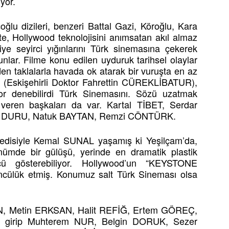
uyor.
lu dizileri, benzeri Battal Gazi, Köroğlu, Kara
e, Hollywood teknolojisini anımsatan akıl almaz
rkiye seyirci yığınlarını Türk sinemasına çekerek
bunlar. Filme konu edilen uyduruk tarihsel olaylar
en taklalarla havada ok atarak bir vuruşta en az
(Eskişehirli Doktor Fahrettin CÜREKLİBATUR),
ıyor denebilirdi Türk Sinemasını. Sözü uzatmak
eren başkaları da var. Kartal TİBET, Serdar
 DURU, Natuk BAYTAN, Remzi CÖNTÜRK.
disiyle Kemal SUNAL yaşamış ki Yeşilçam’da,
ümde bir gülüşü, yerinde en dramatik plastik
ü gösterebiliyor. Hollywood’un “KEYSTONE
ncülük etmiş. Konumuz salt Türk Sineması olsa
N, Metin ERKSAN, Halit REFİĞ, Ertem GÖREÇ,
 girip Muhterem NUR, Belgin DORUK, Sezer