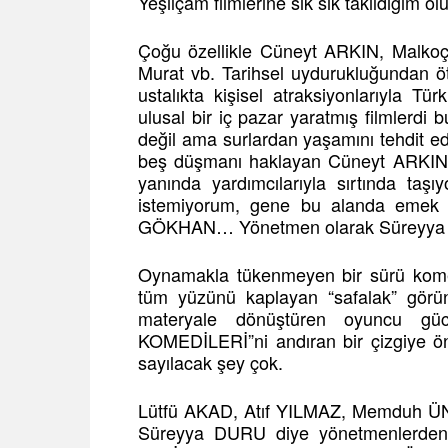
Yeşilçam filmlerine sık sık takıldığım ol
Çoğu özellikle Cüneyt ARKIN, Malkoçoğ
Murat vb. Tarihsel uydurukluğundan öt
ustalıkta kişisel atraksiyonlarıyla Tü
ulusal bir iç pazar yaratmış filmlerdi 
değil ama surlardan yaşamını tehdit ed
beş düşmanı haklayan Cüneyt ARKIN 
yanında yardımcılarıyla sırtında taş
istemiyorum, gene bu alanda emek v
GÖKHAN… Yönetmen olarak Süreyya
Oynamakla tükenmeyen bir sürü kome
tüm yüzünü kaplayan “safalak” görün
materyale dönüştüren oyuncu güc
KOMEDİLERİ”ni andıran bir çizgiye ö
sayılacak şey çok.
Lütfü AKAD, Atıf YILMAZ, Memduh Ü
Süreyya DURU diye yönetmenlerden