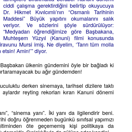
ciddi çalışma gerektirdiğini belirtip okuyucuya
Dr. Hikmet Kıvılcımlı’nın “Osmanlı Tarihinin
Maddesi” Büyük yapıtını okumalarını salık
veriyor. Ve sözlerini şöyle sürdürülüyor:
“Medyadan öğrendiğimize göre Başbakana,
Muhteşem Yüzyıl (Kanuni) filmi konusunda
iravunu Mursi imiş. Ne diyelim, ‘Tanrı tüm molla
n etsin! Amin!’” diyor.
. Başbakan ülkenin gündemini öyle bir bağladı ki
e kurtaramayacak bu ağır gündemden!
tuculuktu derken sinemaya, tarihsel dizilere taktı
 aylardır reyting rekorları kıran Kanuni dönemi
ı”, “sinema yanı”. İki yanı da ilgilendirir beni.
arihi doğru öğrenmeden bugünkü sınıfsal yapımızı
itiminden öte geçememiş kişi politikaya da