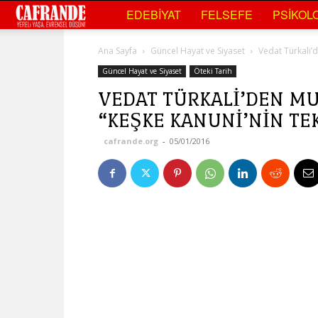
Cafrande
EDEBIYAT
FELSEFE
PSIKOLO
Kültür
Ana Sayfa
Güncel Hayat ve Siyaset
Vedat Türkali’d
Sanat
Güncel Hayat ve Siyaset
Öteki Tarih
VEDAT TÜRKALI’DEN MU
“KEŞKE KANUNI’NIN TE
cafrande.org
-
05/01/2016