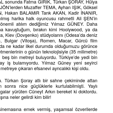
L sonunda Fatma GİRİK, Türkan ŞORAY, Hülya
 JÖN’lerden Muzaffer TEMA, Ayhan IŞIK, Göksel
, Hakan BALAMiR Tarık AKAN, Kadir İNANIR,
nılmış harika halk oyuncusu rahmetli Ali ŞEN’in
nemli atılım dediğimiz Yılmaz GÜNEY. Daha
ına kavuştuğum, bırakın kimi Hoolywood, ya da
a, Kiev (Dovşenko) stüdyolarını (Odesa’da deniz
ı), Bulgar (Vitoşa), Romen, Macar, Gürcü film
sında ne kadar ilkel durumda olduğumuzu görünce
etmenlerinin o günün teknolojisiyle (35 milimetre)
n beş bin metreyi buluyordu. Türkiye’de yedi bin
ay iş bulamıyordu. Yılmaz Güney yeni seyirci
metreye çıkaran efsanevi ayrıcalıklı kişi oldu.
u. Türkan Şoray atlı bir sahne çekiminde attan
sonra nice güçlüklerle kurtulabilmişti. Yaylı
avgalar yürüten Cüneyt Arkın bereket ki doktordu.
a neler gelirdi kim bilir!
sinemasına emek vermiş, yaşamsal özverilerde