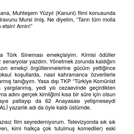
na, Muhteşem Yüzyıl (Kanuni) filmi konusunda
iravunu Mursi imiş. Ne diyelim, “Tanrı tüm molla
n etsin! Amin!”
’da Türk Sineması emekçisiyim. Kimisi ödüller
ız senaryolar yazdım. Yönetmek zorunda kaldığım
zın emekçi örgütlenmelerine gücüm yettiğince
ksul koşullarda, nasıl kahramanca özverilerle
varmış tanığıyım. Yasa dışı TKP “Türkiye Komünist
a yargılanmış, yedi yılı cezaevinde geçirdikten
ma adını gerçek kimliğimi kısa bir süre için olsun
Mayıs patlayıp da 62 Anayasası yetişmeseydi
İ yazarlık adı da öyle kaldı üstümde.
yazısız film seyredemiyorum. Televizyonda sık sık
ven, kimi halkça çok tutulmuş komediler) eski