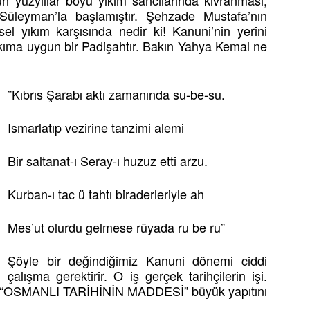
un yüzyıllar boyu yıkım sancılarında kıvranması,
üleyman’la başlamıştır. Şehzade Mustafa’nın
hsel yıkım karşısında nedir ki! Kanuni’nin yerini
ıkıma uygun bir Padişahtır. Bakın Yahya Kemal ne
”Kıbrıs Şarabı aktı zamanında su-be-su.
Ismarlatıp vezirine tanzimi alemi
Bir saltanat-ı Seray-ı huzuz etti arzu.
Kurban-ı tac ü tahtı biraderleriyle ah
Mes’ut olurdu gelmese rüyada ru be ru”
Şöyle bir değindiğimiz Kanuni dönemi ciddi
çalışma gerektirir. O iş gerçek tarihçilerin işi.
n “OSMANLI TARİHİNİN MADDESİ” büyük yapıtını