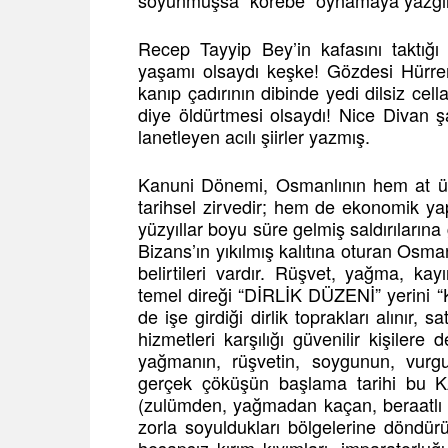
soyunmuşsa “körebe” oynamaya yazgılı d
Recep Tayyip Bey’in kafasını taktığı
yaşamı olsaydı keşke! Gözdesi Hürre
kanıp çadırının dibinde yedi dilsiz ce
diye öldürtmesi olsaydı! Nice Divan ş
lanetleyen acılı şiirler yazmış.
Kanuni Dönemi, Osmanlının hem at üst
tarihsel zirvedir; hem de ekonomik y
yüzyıllar boyu süre gelmiş saldırılarına
Bizans’ın yıkılmış kalıtına oturan Osm
belirtileri vardır. Rüşvet, yağma, k
temel direği “DİRLİK DÜZENİ” yerini 
de işe girdiği dirlik toprakları alınır, 
hizmetleri karşılığı güvenilir kişilere 
yağmanın, rüşvetin, soygunun, vurgu
gerçek çöküşün başlama tarihi bu KAN
(zulümden, yağmadan kaçan, beraatlı top
zorla soyuldukları bölgelerine döndü