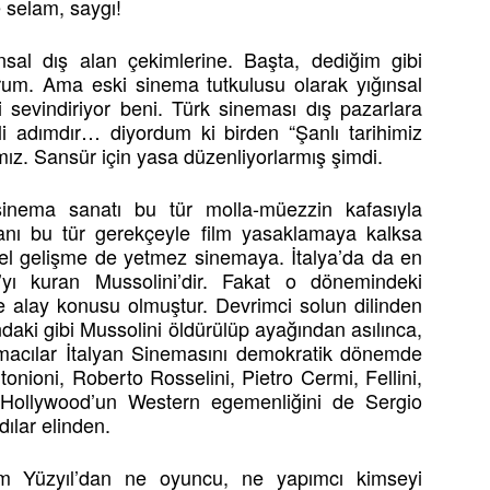
 selam, saygı!
al dış alan çekimlerine. Başta, dediğim gibi
rum. Ama eski sinema tutkulusu olarak yığınsal
ri sevindiriyor beni. Türk sineması dış pazarlara
mli adımdır… diyordum ki birden “Şanlı tarihimiz
ımız. Sansür için yasa düzenliyorlarmış şimdi.
 sinema sanatı bu tür molla-müezzin kafasıyla
ı bu tür gerekçeyle film yasaklamaya kalksa
iyel gelişme de yetmez sinemaya. İtalya’da da en
yı kuran Mussolini’dir. Fakat o dönemindeki
iye alay konusu olmuştur. Devrimci solun dilinden
 gibi Mussolini öldürülüp ayağından asılınca,
macılar İtalyan Sinemasını demokratik dönemde
onioni, Roberto Rosselini, Pietro Cermi, Fellini,
 Hollywood’un Western egemenliğini de Sergio
dılar elinden.
 Yüzyıl’dan ne oyuncu, ne yapımcı kimseyi