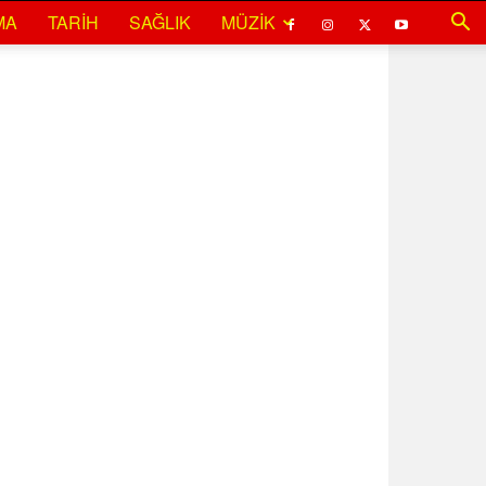
MA
TARIH
SAĞLIK
MÜZIK