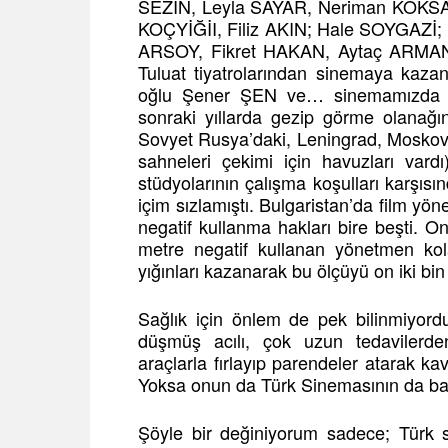
SEZİN, Leyla SAYAR, Neriman KÖKSA
KOÇYİĞİI, Filiz AKIN; Hale SOYGAZİ;
ARSOY, Fikret HAKAN, Aytaç ARMAN
Tuluat tiyatrolarından sinemaya kaza
oğlu Şener ŞEN ve… sinemamızda ö
sonraki yıllarda gezip görme olanağ
Sovyet Rusya’daki, Leningrad, Moskov
sahneleri çekimi için havuzları vard
stüdyolarının çalışma koşulları karşı
içim sızlamıştı. Bulgaristan’da film yön
negatif kullanma hakları bire beşti. O
metre negatif kullanan yönetmen kol
yığınları kazanarak bu ölçüyü on iki bin 
Sağlık için önlem de pek bilinmiyord
düşmüş acılı, çok uzun tedavilerden 
araçlarla fırlayıp parendeler atarak k
Yoksa onun da Türk Sinemasının da başın
Şöyle bir değiniyorum sadece; Türk 