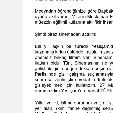
Medyadan öğrendiğimize göre Başbaka
uyarıp akıl veren, Mısır’ın Müslüman F
müezzin eğitimli kullarına akıl fikir ihsa
Şimdi biraz sinemadan açalım:
Elli yılı aşkın bir süredir Yeşilçam
kazanmış kırkın üstünde imzalı, imzas
önemsiz birkaç filmim var. Sinemamı
katkım oldu. Türk Sinemasının ne yo
geliştirildiğinin bugün doksan beşine 
Partisi’nde gizli çalışma suçlamasıyl
sonra salıverilmiştim. Vedat Türkali tak
gizleyebilmek için kullandım. 27 
duramazdım Yeşilçam’da. Vedat TÜRKAL
Yıllar var ki, işitme sorunum var; alt 
yer alan, (kimi tarihe değinmiş serü