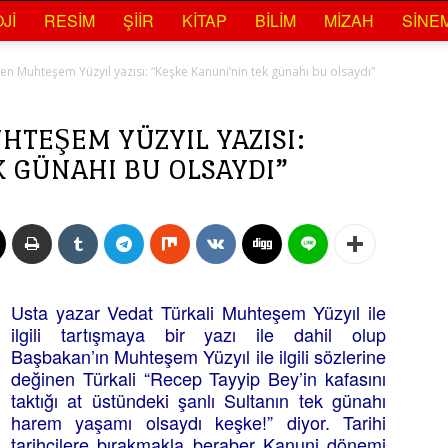
JI
RESIM
ŞIIR
KITAP
BILIM
MIZAH
SINE
en Muhteşem Yüzyıl yazısı: “Keşke Kanuni’nin tek günahı bu olsaydı”
HTEŞEM YÜZYIL YAZISI:
K GÜNAHI BU OLSAYDI”
Usta yazar Vedat Türkali Muhteşem Yüzyıl ile
ilgili tartışmaya bir yazı ile dahil olup
Başbakan’ın Muhteşem Yüzyıl ile ilgili sözlerine
değinen Türkali “Recep Tayyip Bey’in kafasını
taktığı at üstündeki şanlı Sultanın tek günahı
harem yaşamı olsaydı keşke!” diyor. Tarihi
tarihçilere bırakmakla beraber Kanuni dönemi