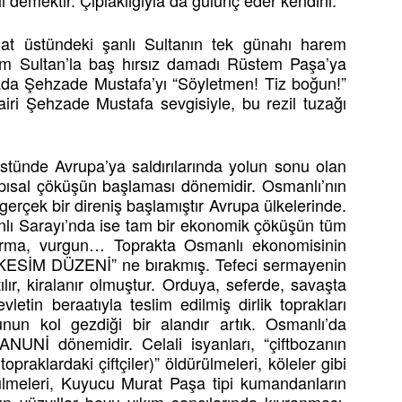
emektir. Çıplaklığıyla da gülünç eder kendini.
 at üstündeki şanlı Sultanın tek günahı harem
m Sultan’la baş hırsız damadı Rüstem Paşa’ya
llada Şehzade Mustafa’yı “Söyletmen! Tiz boğun!”
airi Şehzade Mustafa sevgisiyle, bu rezil tuzağı
ünde Avrupa’ya saldırılarında yolun sonu olan
apısal çöküşün başlaması dönemidir. Osmanlı’nın
 gerçek bir direniş başlamıştır Avrupa ülkelerinde.
anlı Sarayı’nda ise tam bir ekonomik çöküşün tüm
ayırma, vurgun… Toprakta Osmanlı ekonomisinin
“KESİM DÜZENİ” ne bırakmış. Tefeci sermayenin
satılır, kiralanır olmuştur. Orduya, seferde, savaşta
devletin beraatıyla teslim edilmiş dirlik toprakları
nun kol gezdiği bir alandır artık. Osmanlı’da
UNİ dönemidir. Celali isyanları, “çiftbozanın
raklardaki çiftçiler)” öldürülmeleri, köleler gibi
rülmeleri, Kuyucu Murat Paşa tipi kumandanların