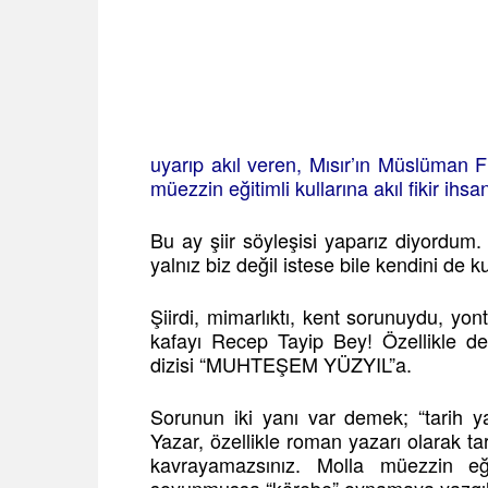
uyarıp akıl veren, Mısır’ın Müslüman F
müezzin eğitimli kullarına akıl fikir ihsa
Bu ay şiir söyleşisi yaparız diyordum
yalnız biz değil istese bile kendini d
Şiirdi, mimarlıktı, kent sorunuydu, yon
kafayı Recep Tayip Bey! Özellikle de
dizisi “MUHTEŞEM YÜZYIL”a.
Sorunun iki yanı var demek; “tarih yan
Yazar, özellikle roman yazarı olarak t
kavrayamazsınız. Molla müezzin eğ