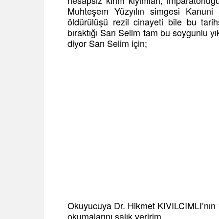
hesapsız kırım kıyımları, imparatorluğ
Muhteşem Yüzyılın simgesi Kanuni S
öldürülüşü rezil cinayeti bile bu tari
bıraktığı Sarı Selim tam bu soygunlu y
diyor Sarı Selim için;
Okuyucuya Dr. Hikmet KIVILCIMLI’nı
okumalarını salık veririm.