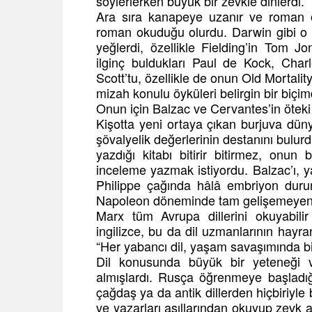
söylerlerken büyük bir zevkle dinlerdi.
Ara sıra kanapeye uzanır ve roman o
roman okuduğu olurdu. Darwin gibi o d
yeğlerdi, özellikle Fielding’in Tom
ilginç buldukları Paul de Kock, Cha
Scott’tu, özellikle de onun Old Mortali
mizah konulu öyküleri belirgin bir biçim
Onun için Balzac ve Cervantes’in öteki 
Kişotta yeni ortaya çıkan burjuva dün
şövalyelik değerlerinin destanını bulur
yazdığı kitabı bitirir bitirmez, on
inceleme yazmak istiyordu. Balzac’ı, ya
Philippe çağında hâlâ embriyon dur
Napoleon döneminde tam gelişemeyen ka
Marx tüm Avrupa dillerini okuyabili
ingilizce, bu da dil uzmanlarının hayr
“Her yabancı dil, yaşam savaşımında bir 
Dil konusunda büyük bir yeteneği 
almışlardı. Rusça öğrenmeye başladığı
çağdaş ya da antik dillerden hiçbiriyle 
ve yazarları asıllarından okuyup zevk