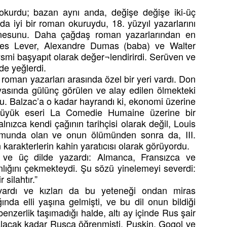
kurdu; bazan aynı anda, değişe değişe iki-üç
a iyi bir roman okuruydu, 18. yüzyıl yazarlarını
 Jonesunu. Daha çağdaş roman yazarlarından en
rles Lever, Alexandre Dumas (baba) ve Walter
tysmi başyapıt olarak değer¬lendirirdi. Serüven ve
de yeğlerdi.
roman yazarları arasında özel bir yeri vardı. Don
yasında gülünç görülen ve alay edilen ölmekteki
du. Balzac’a o kadar hayrandı ki, ekonomi üzerine
un büyük eseri La Comedie Humaine üzerine bir
lnızca kendi çağının tarihçisi olarak değil, Louis
umunda olan ve onun ölümünden sonra da, III.
rakterlerin kahin yaratıcısı olarak görüyordu.
r ve üç dilde yazardı: Almanca, Fransızca ve
anlığını çekmekteydi. Şu sözü yinelemeyi severdi:
silahtır.”
vardı ve kızları da bu yeteneği ondan miras
nda elli yaşına gelmişti, ve bu dil onun bildiği
benzerlik taşımadığı halde, altı ay içinde Rus şair
 alacak kadar Rusça öğrenmişti, Puşkin, Gogol ve