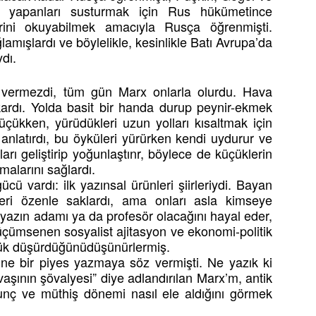
ma yapanları susturmak için Rus hükümetince
rini okuyabilmek amacıyla Rusça öğrenmişti.
ğlamışlardı ve böylelikle, kesinlikle Batı Avrupa’da
ydı.
in vermezdi, tüm gün Marx onlarla olurdu. Hava
kardı. Yolda basit bir handa durup peynir-ekmek
 küçükken, yürüdükleri uzun yolları kısaltmak için
anlatırdı, bu öyküleri yürürken kendi uydurur ve
rı geliştirip yoğunlaştınr, böylece de küçüklerin
malarını sağlardı.
ü vardı: ilk yazınsal ürünleri şiirleriydi. Bayan
leri özenle saklardı, ama onları asla kimseye
yazın adamı ya da profesör olacağını hayal eder,
ümsenen sosyalist ajitasyon ve ekonomi-politik
çük düşürdüğünüdüşünürlermiş.
rine bir piyes yazmaya söz vermişti. Ne yazık ki
aşının şövalyesi” diye adlandırılan Marx’m, antik
nç ve müthiş dönemi nasıl ele aldığını görmek