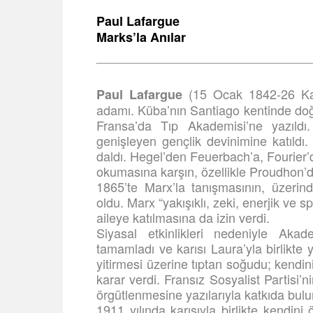
Paul Lafargue
Marks’la Anılar
(15 Ocak 1842-26 Kas
Paul Lafargue
adamı. Küba’nın Santiago kentinde doğ
Fransa’da Tıp Akademisi’ne yazıldı.
genişleyen gençlik devinimine katıld
daldı. Hegel’den Feuerbach’a, Fourier
okumasına karşın, özellikle Proudhon’d
1865’te Marx’la tanışmasının, üzerin
oldu. Marx “yakışıklı, zeki, enerjik ve 
aileye katılmasına da izin verdi.
Siyasal etkinlikleri nedeniyle Akade
tamamladı ve karısı Laura’yla birlikt
yitirmesi üzerine tıptan soğudu; kend
karar verdi. Fransız Sosyalist Partisi’n
örgütlenmesine yazılarıyla katkıda bul
1911 yılında karısıyla birlikte kendini 