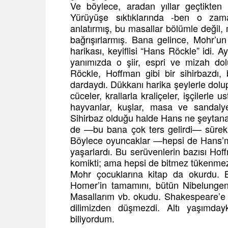
Ve böylece, aradan yıllar geçtikten 
Yürüyüşe sıktıklarında -ben o za
anlatırmış, bu masallar bölümle değil, m
bağrışırlarmış. Bana gelince, Mohr’un
harikası, keyiflisi “Hans Röckle” idi. 
yanımızda o şiir, espri ve mizah do
Röckle, Hoffman gibi bir sihirbazdı,
dardaydı. Dükkanı harika şeylerle dolu
cüceler, krallarla kraliçeler, işçilerle
hayvanlar, kuşlar, masa ve sandalye
Sihirbaz olduğu halde Hans ne şeytana
de —bu bana çok ters gelirdi— sürekl
Böylece oyuncaklar —hepsi de Hans’m
yaşarlardı. Bu serüvenlerin bazısı Hof
komikti; ama hepsi de bitmez tükenmez b
Mohr çocuklarına kitap da okurdu. 
Homer’in tamamını, bütün Nibelunge
Masallarım vb. okudu. Shakespeare’e g
dilimizden düşmezdi. Altı yaşımda
biliyordum.