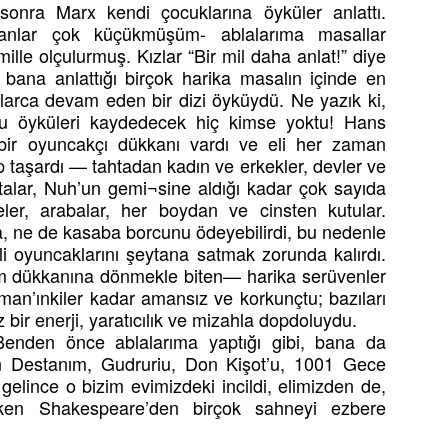
sonra Marx kendi çocuklarına öyküler anlattı.
manlar çok küçükmüşüm- ablalarıma masallar
ille olçulurmuş. Kızlar “Bir mil daha anlat!” diye
 bana anlattığı birçok harika masalın içinde en
Aylarca devam eden bir dizi öyküydü. Ne yazık ki,
lu öyküleri kaydedecek hiç kimse yoktu! Hans
 bir oyuncakçı dükkanı vardı ve eli her zaman
p taşardı — tahtadan kadın ve erkekler, devler ve
 ustalar, Nuh’un gemi¬sine aldığı kadar çok sayıda
ler, arabalar, her boydan ve cinsten kutular.
, ne de kasaba borcunu ödeyebilirdi, bu nedenle
i oyuncaklarını şeytana satmak zorunda kalırdı.
 dükkanına dönmekle biten— harika serüvenler
fman’ınkiler kadar amansız ve korkunçtu; bazıları
ir enerji, yaratıcılık ve mizahla dopdoluydu.
Benden önce ablalarıma yaptığı gibi, bana da
n Destanım, Gudruriu, Don Kişot’u, 1001 Gece
elince o bizim evimizdeki incildi, elimizden de,
yken Shakespeare’den birçok sahneyi ezbere