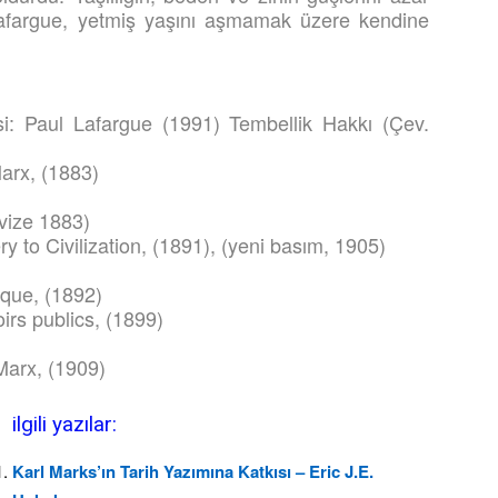
afargue, yetmiş yaşını aşmamak üzere kendine
i: Paul Lafargue (1991) Tembellik Hakkı (Çev.
arx, (1883)
evize 1883)
 to Civilization, (1891), (yeni basım, 1905)
que, (1892)
irs publics, (1899)
Marx, (1909)
ilgili yazılar:
Karl Marks’ın Tarih Yazımına Katkısı – Eric J.E.