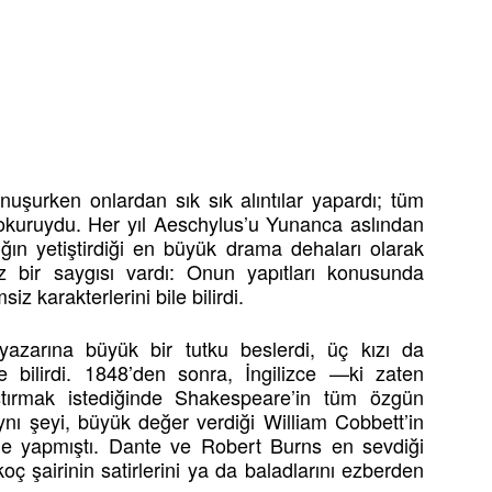
nuşurken onlardan sık sık alıntılar yapardı; tüm
ir okuruydu. Her yıl Aeschylus’u Yunanca aslından
ğın yetiştirdiği en büyük drama dehaları olarak
sız bir saygısı vardı: Onun yapıtları konusunda
iz karakterlerini bile bilirdi.
azarına büyük bir tutku beslerdi, üç kızı da
e bilirdi. 1848’den sonra, İngilizce —ki zaten
aştırmak istediğinde Shakespeare’in tüm özgün
 Aynı şeyi, büyük değer verdiği William Cobbett’in
n de yapmıştı. Dante ve Robert Burns en sevdiği
skoç şairinin satirlerini ya da baladlarını ezberden