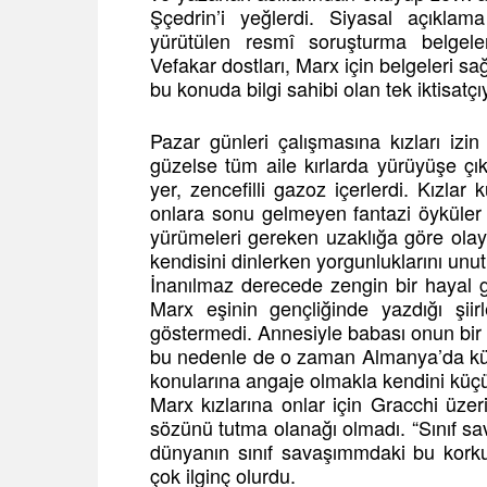
Şçedrin’i yeğlerdi. Siyasal açıkla
yürütülen resmî soruşturma belgele
Vefakar dostları, Marx için belgeleri sa
bu konuda bilgi sahibi olan tek iktisatçı
Pazar günleri çalışmasına kızları iz
güzelse tüm aile kırlarda yürüyüşe çı
yer, zencefilli gazoz içerlerdi. Kızlar
onlara sonu gelmeyen fantazi öyküler 
yürümeleri gereken uzaklığa göre olayla
kendisini dinlerken yorgunluklarını unut
İnanılmaz derecede zengin bir hayal güc
Marx eşinin gençliğinde yazdığı şiir
göstermedi. Annesiyle babası onun bir 
bu nedenle de o zaman Almanya’da küç
konularına angaje olmakla kendini kü
Marx kızlarına onlar için Gracchi üze
sözünü tutma olanağı olmadı. “Sınıf sav
dünyanın sınıf savaşımmdaki bu korku
çok ilginç olurdu.