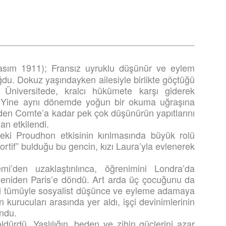
ım 1911); Fransız uyruklu düşünür ve eylem
du. Dokuz yaşındayken ailesiyle birlikte göçtüğü
 Üniversitede, kralcı hükümete karşı giderek
ı. Yine aynı dönemde yoğun bir okuma uğraşına
’den Comte’a kadar pek çok düşünürün yapıtlarını
an etkilendi.
deki Proudhon etkisinin kırılmasında büyük rolü
sportif” bulduğu bu gencin, kızı Laura’yla evlenerek
mi’den uzaklaştırılınca, öğrenimini Londra’da
e yeniden Paris’e döndü. Art arda üç çocuğunu da
ini tümüyle sosyalist düşünce ve eyleme adamaya
in kurucuları arasında yer aldı, işçi devinimlerinin
undu.
öldürdü. Yaşlılığın, beden ve zihin güçlerini azar