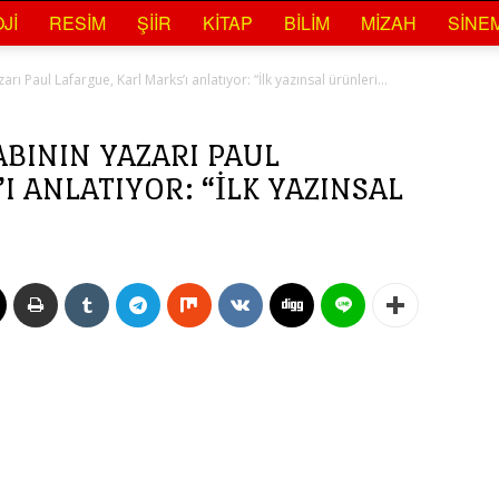
JI
RESIM
ŞIIR
KITAP
BILIM
MIZAH
SINE
rı Paul Lafargue, Karl Marks’ı anlatıyor: “İlk yazınsal ürünleri...
ABININ YAZARI PAUL
I ANLATIYOR: “İLK YAZINSAL