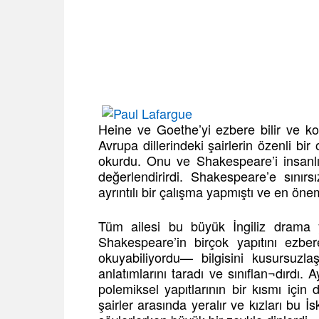
Heine ve Goethe’yi ezbere bilir ve ko
Avrupa dillerindeki şairlerin özenli b
okurdu. Onu ve Shakespeare’i insanlı
değerlendirirdi. Shakespeare’e sınır
ayrıntılı bir çalışma yapmıştı ve en önems
Tüm ailesi bu büyük İngiliz drama y
Shakespeare’in birçok yapıtını ezber
okuyabiliyordu— bilgisini kusursuzl
anlatımlarını taradı ve sınıflan¬dırdı.
polemiksel yapıtlarının bir kısmı içi
şairler arasında yeralır ve kızları bu İ