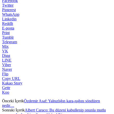
Facebook
Twitter
Pinterest
WhatsApp
Linkedin
ReddIt
E-posta
Print
Tumblr
Telegram
Mix
VK
Digg
LINE
Viber
Naver
Flip
Copy URL
Kakao Story
Gettr
Koo
Önceki İçerik
Özdemir Asaf: Yalnızlığın kara-ışığını söndüren
nedir…
Sonraki İçerik
Albert Caraco: Bu düzeni kabullenip onunla mutlu