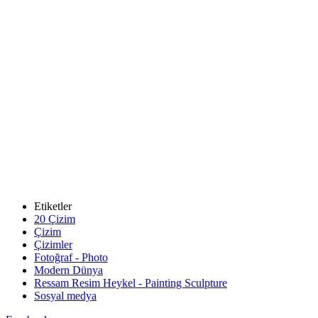
Etiketler
20 Çizim
Çizim
Çizimler
Fotoğraf - Photo
Modern Dünya
Ressam Resim Heykel - Painting Sculpture
Sosyal medya