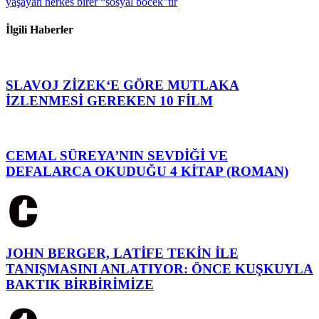
yaşayan herkes birer “sosyal böcek”tir
İlgili Haberler
SLAVOJ ZİZEK‘E GÖRE MUTLAKA
İZLENMESİ GEREKEN 10 FİLM
CEMAL SÜREYA’NIN SEVDİĞİ VE
DEFALARCA OKUDUĞU 4 KİTAP (ROMAN)
JOHN BERGER, LATİFE TEKİN İLE
TANIŞMASINI ANLATIYOR: ÖNCE KUŞKUYLA
BAKTIK BİRBİRİMİZE