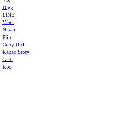
Digg
LINE
Viber
Naver
Flip
Copy URL
Kakao Story
Gettr
Koo