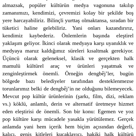
almazsak, popüler kültürün medya vagonuna takılıp
zamanımızı, kendimizi, çevremizi kolay bir şekilde boş
yere harcayabiliriz. Bilinçli yurttaş olmaktansa, sıradan bir
tüketici haline gelebiliriz. Yani onları kazandırırız,
kendimiz kaybederiz. Önlemlerin başında eleştirel
yaklaşım geliyor. İkinci olarak medyaya karşı uyanıklık ve
medyaya maruz kaldığımız süreleri kısaltmak gerekiyor.
Üçüncü olarak geleneksel, klasik ve gerçekten halk
mamulü kültürel araç ve ürünleri yaşatmak ve
zenginleştirmek önemli. Örneğin dengbêj’ler, bugün
bölgede bazı belediyeler tarafından desteklenmezse
torunlarımız belki de dengbêj’in ne olduğunu bilemeyecek.
Mevcut pop kültür ürünlerinin (şarkı, film, dizi, reklam
vs.) köklü, anlamlı, derin ve alternatif üretmeye hizmet
eden eleştirisi de önemli. Son bir konu: Egemen ve yoz
pop kültüre karşı mücadele yasakla yürütülemez. Gerçek
anlamda yani hem içerik hem biçim açısından değerli,
kalıcı, geniş kitleleri kucaklayıcı, hakiki halk kültürü