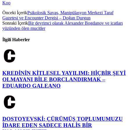
Koo
Önceki İçerik
Psikolosik Savaş, Manipülasyon Merkezi Taraf
Gazetesi ve Encounter Dergisi – Doğan Durgun
Sonraki İçerik
Bir devrimci olarak Alexander Bogdanov ve icatları
yüzünden ölen mucitler
İlgili Haberler
KREDİNİN KİTLESEL YAYILIMI: HİÇBİR ŞEYİ
OLMAYANI BİLE BORCLANDIRMAK –
EDUARDO GALEANO
DOSTOYEVSKİ: ÇÜRÜMÜŞ TOPLUMUMUZU
İDARE EDEN SADECE HALİS BİR