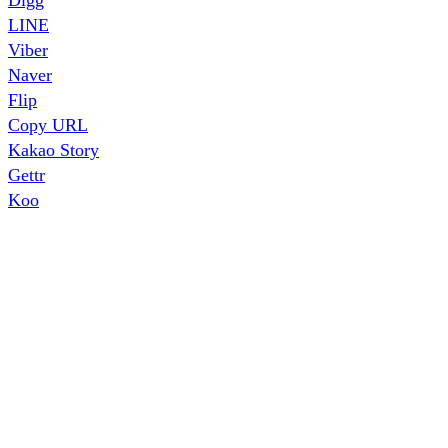
LINE
Viber
Naver
Flip
Copy URL
Kakao Story
Gettr
Koo