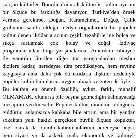
çatışan kültürler. Bourdieu’nün alt kültür/üst kültür ayırımı
bir ölçüde bu farklılığa dayanıyor. Türkiye’den örnek
vermek gerekirse, Doğan, Karamehmet, Doğuş, Çalık
grubunun sahibi olduğu medya organlarında bu popüler
kültür denen iktidar aracının çeşitli tezahürlerine bolca ve
sıkça rastlamak çok kolay ve doğal. İzdivaç
programlarından bilgi yarışmalarına, Amerikan zihniyeti
ile yaratılıp üretilen diğer tür yarışmalardan meşhur
dizilere kadar, neredeyse tüm prodüksiyon, hem reyting
kaygısıyla ama daha çok da iktidarla ilişkiler nedeniyle
popüler kültür kalıplarına uygun olmalı ve zaten de öyle…
Bu kalıbın en önemli özelliği, aykırı, farklı, muhalif
OLMAMAK, olunursa bile başına gelmediğin kalmayacağı
mesajının verilmesidir. Popüler kültür, mümkün olduğunca
güldürür, anlamsızca kahkaha bile attırır, ama bir yandan
sokaktan yani hakiki gerçekten büyük ölçüde kopuktur,
özel olarak da olumlu kahramanlarının neredeyse hepsi,
hem siyasi ya da askeri, mali, ekonomik ve kültürel-