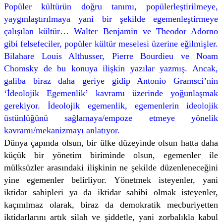
Popüler kültürün doğru tanımı, popülerleştirilmeye,
yaygınlaştırılmaya yani bir şekilde egemenleştirmeye
çalışılan kültür… Walter Benjamin ve Theodor Adorno
gibi felsefeciler, popüler kültür meselesi üzerine eğilmişler.
Bilahare Louis Althusser, Pierre Bourdieu ve Noam
Chomsky de bu konuya ilişkin yazılar yazmış. Ancak,
galiba biraz daha geriye gidip Antonio Gramsci’nin
‘İdeolojik Egemenlik’ kavramı üzerinde yoğunlaşmak
gerekiyor. İdeolojik egemenlik, egemenlerin ideolojik
üstünlüğünü sağlamaya/empoze etmeye yönelik
kavramı/mekanizmayı anlatıyor.
Dünya çapında olsun, bir ülke düzeyinde olsun hatta daha
küçük bir yönetim biriminde olsun, egemenler ile
mülksüzler arasındaki ilişkinin ne şekilde düzenleneceğini
yine egemenler belirliyor. Yönetmek isteyenler, yani
iktidar sahipleri ya da iktidar sahibi olmak isteyenler,
kaçınılmaz olarak, biraz da demokratik mecburiyetten
iktidarlarını artık silah ve şiddetle, yani zorbalıkla kabul