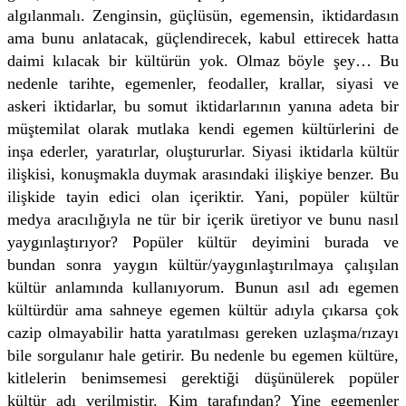
algılanmalı. Zenginsin, güçlüsün, egemensin, iktidardasın
ama bunu anlatacak, güçlendirecek, kabul ettirecek hatta
daimi kılacak bir kültürün yok. Olmaz böyle şey… Bu
nedenle tarihte, egemenler, feodaller, krallar, siyasi ve
askeri iktidarlar, bu somut iktidarlarının yanına adeta bir
müştemilat olarak mutlaka kendi egemen kültürlerini de
inşa ederler, yaratırlar, oluştururlar. Siyasi iktidarla kültür
ilişkisi, konuşmakla duymak arasındaki ilişkiye benzer. Bu
ilişkide tayin edici olan içeriktir. Yani, popüler kültür
medya aracılığıyla ne tür bir içerik üretiyor ve bunu nasıl
yaygınlaştırıyor? Popüler kültür deyimini burada ve
bundan sonra yaygın kültür/yaygınlaştırılmaya çalışılan
kültür anlamında kullanıyorum. Bunun asıl adı egemen
kültürdür ama sahneye egemen kültür adıyla çıkarsa çok
cazip olmayabilir hatta yaratılması gereken uzlaşma/rızayı
bile sorgulanır hale getirir. Bu nedenle bu egemen kültüre,
kitlelerin benimsemesi gerektiği düşünülerek popüler
kültür adı verilmiştir. Kim tarafından? Yine egemenler