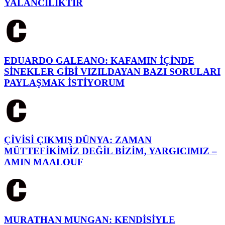
YALANCILIKTIR
EDUARDO GALEANO: KAFAMIN İÇİNDE
SİNEKLER GİBİ VIZILDAYAN BAZI SORULARI
PAYLAŞMAK İSTİYORUM
ÇİVİSİ ÇIKMIŞ DÜNYA: ZAMAN
MÜTTEFİKİMİZ DEĞİL BİZİM, YARGICIMIZ –
AMIN MAALOUF
MURATHAN MUNGAN: KENDİSİYLE