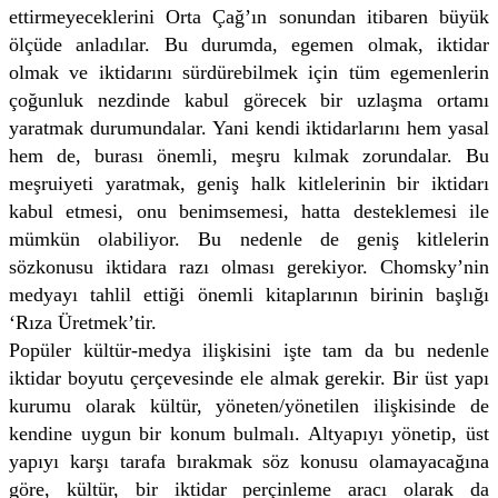
ettirmeyeceklerini Orta Çağ’ın sonundan itibaren büyük
ölçüde anladılar. Bu durumda, egemen olmak, iktidar
olmak ve iktidarını sürdürebilmek için tüm egemenlerin
çoğunluk nezdinde kabul görecek bir uzlaşma ortamı
yaratmak durumundalar. Yani kendi iktidarlarını hem yasal
hem de, burası önemli, meşru kılmak zorundalar. Bu
meşruiyeti yaratmak, geniş halk kitlelerinin bir iktidarı
kabul etmesi, onu benimsemesi, hatta desteklemesi ile
mümkün olabiliyor. Bu nedenle de geniş kitlelerin
sözkonusu iktidara razı olması gerekiyor. Chomsky’nin
medyayı tahlil ettiği önemli kitaplarının birinin başlığı
‘Rıza Üretmek’tir.
Popüler kültür-medya ilişkisini işte tam da bu nedenle
iktidar boyutu çerçevesinde ele almak gerekir. Bir üst yapı
kurumu olarak kültür, yöneten/yönetilen ilişkisinde de
kendine uygun bir konum bulmalı. Altyapıyı yönetip, üst
yapıyı karşı tarafa bırakmak söz konusu olamayacağına
göre, kültür, bir iktidar perçinleme aracı olarak da