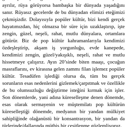
ayrılır, rüya görüyorsa bambaşka bir dünyada yaşadığını
sanır. Rüyasız gecelerde de bu dünyadan elimizi eteğimizi
çekmişizdir. Dolayısıyla popüler kültür, bizi kendi gerçek
hayatımızdan, hiç olmazsa bir süre için uzaklaştırıp, işte
zengin, güzel, neşeli, rahat, mutlu dünyalara, ortamlara
götürür. Biz de pop kültür kahramanlarıyla kendimizi
özdeşleştirip, akşam iş yorgunluğu, evde kanepede,
kendimizi zengin, güzel/yakışıklı, neşeli, rahat ve mutlu
hissetmeye çalışırız. Ayın 20’sinde biten maaşı, çocuğun
masraflarını, ev kirasına gelen zammı filan işlemez popüler
kültür. Tesadüfen işlediği olursa da, tüm bu gerçek
sorunların esas nedenlerini gizlemek/çarpıtmak ve özellikle
de bu olumsuzluğu değiştirme isteğini kırmak için işler.
Son dönemlerde, yani adına küreselleşme denen dönemde,
esas olarak sermayenin ve müştemilatı pop kültürün
küreselleştiği dönemde, medyanın bir yandan mülkiyet
sahipliğinde olağanüstü bir konsantrasyon, bir yandan da
türlerinde/dallarında müthiş bir çeşitlenme gözlemliyoruz.