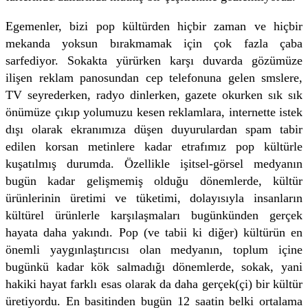
Egemenler, bizi pop kültürden hiçbir zaman ve hiçbir
mekanda yoksun bırakmamak için çok fazla çaba
sarfediyor. Sokakta yürürken karşı duvarda gözümüze
ilişen reklam panosundan cep telefonuna gelen smslere,
TV seyrederken, radyo dinlerken, gazete okurken sık sık
önümüze çıkıp yolumuzu kesen reklamlara, internette istek
dışı olarak ekranımıza düşen duyurulardan spam tabir
edilen korsan metinlere kadar etrafımız pop kültürle
kuşatılmış durumda. Özellikle işitsel-görsel medyanın
bugün kadar gelişmemiş olduğu dönemlerde, kültür
ürünlerinin üretimi ve tüketimi, dolayısıyla insanların
kültürel ürünlerle karşılaşmaları bugünkünden gerçek
hayata daha yakındı. Pop (ve tabii ki diğer) kültürün en
önemli yaygınlaştırıcısı olan medyanın, toplum içine
bugünkü kadar kök salmadığı dönemlerde, sokak, yani
hakiki hayat farklı esas olarak da daha gerçek(çi) bir kültür
üretiyordu. En basitinden bugün 12 saatin belki ortalama