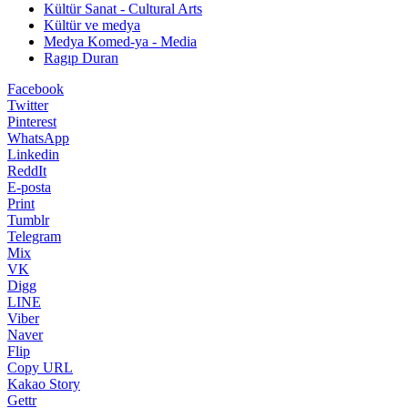
Kültür Sanat - Cultural Arts
Kültür ve medya
Medya Komed-ya - Media
Ragıp Duran
Facebook
Twitter
Pinterest
WhatsApp
Linkedin
ReddIt
E-posta
Print
Tumblr
Telegram
Mix
VK
Digg
LINE
Viber
Naver
Flip
Copy URL
Kakao Story
Gettr