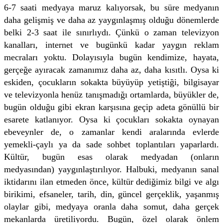
6-7 saati medyaya maruz kalıyorsak, bu süre medyanın
daha gelişmiş ve daha az yaygınlaşmış olduğu dönemlerde
belki 2-3 saat ile sınırlıydı. Çünkü o zaman televizyon
kanalları, internet ve bugünkü kadar yaygın reklam
mecraları yoktu. Dolayısıyla bugün kendimize, hayata,
gerçeğe ayıracak zamanımız daha az, daha kısıtlı. Oysa ki
eskiden, çocukların sokakta büyüyüp yetiştiği, bilgisayar
ve televizyonla henüz tanışmadığı ortamlarda, büyükler de,
bugün olduğu gibi ekran karşısına geçip adeta gönüllü bir
esarete katlanıyor. Oysa ki çocukları sokakta oynayan
ebeveynler de, o zamanlar kendi aralarında evlerde
yemekli-çaylı ya da sade sohbet toplantıları yaparlardı.
Kültür, bugün esas olarak medyadan (onların
medyasından) yaygınlaştırılıyor. Halbuki, medyanın sanal
iktidarını ilan etmeden önce, kültür dediğimiz bilgi ve algı
birikimi, efsaneler, tarih, din, güncel gerçeklik, yaşanmış
olaylar gibi, medyaya oranla daha somut, daha gerçek
mekanlarda üretiliyordu. Bugün, özel olarak önlem