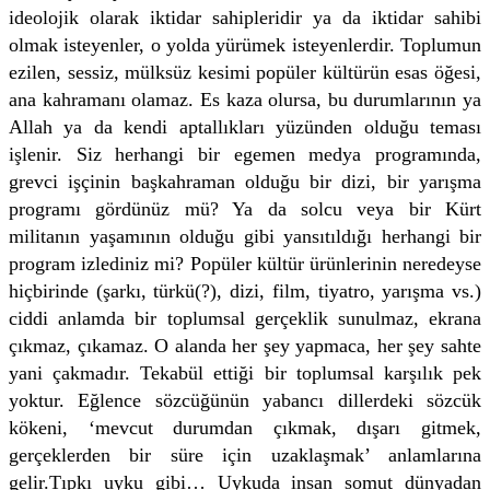
ideolojik olarak iktidar sahipleridir ya da iktidar sahibi
olmak isteyenler, o yolda yürümek isteyenlerdir. Toplumun
ezilen, sessiz, mülksüz kesimi popüler kültürün esas öğesi,
ana kahramanı olamaz. Es kaza olursa, bu durumlarının ya
Allah ya da kendi aptallıkları yüzünden olduğu teması
işlenir. Siz herhangi bir egemen medya programında,
grevci işçinin başkahraman olduğu bir dizi, bir yarışma
programı gördünüz mü? Ya da solcu veya bir Kürt
militanın yaşamının olduğu gibi yansıtıldığı herhangi bir
program izlediniz mi? Popüler kültür ürünlerinin neredeyse
hiçbirinde (şarkı, türkü(?), dizi, film, tiyatro, yarışma vs.)
ciddi anlamda bir toplumsal gerçeklik sunulmaz, ekrana
çıkmaz, çıkamaz. O alanda her şey yapmaca, her şey sahte
yani çakmadır. Tekabül ettiği bir toplumsal karşılık pek
yoktur. Eğlence sözcüğünün yabancı dillerdeki sözcük
kökeni, ‘mevcut durumdan çıkmak, dışarı gitmek,
gerçeklerden bir süre için uzaklaşmak’ anlamlarına
gelir.Tıpkı uyku gibi… Uykuda insan somut dünyadan