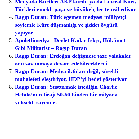
Medyada Kürtleri AKP kürdü ya da Liberal Kürt,
Türkleri emekli paşa ve büyükelçiler temsil ediyor
Ragıp Duran: Türk egemen medyası milliyetçi
söylemle Kürt düşmanlığı ve şiddet övgüsü
yapıyor
Apoletlimedya | Devlet Kadar Irkçı, Hükümet
Gibi Militarist – Ragıp Duran
Ragıp Duran: Erdoğan değişmese taze yalakalar
onu savunmaya devam edebileceklerdi
Ragıp Duran: Medya iktidarı değil, sürekli
muhalefeti eleştiriyor, HDP’yi hedef gösteriyor
Ragıp Duran: Susturmak istediğin Charlie
Hebdo’nun tirajı 50-60 binden bir milyona
yükseldi sayende!