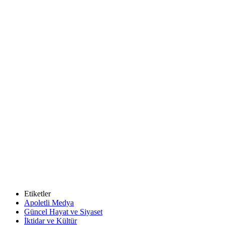
Etiketler
Apoletli Medya
Güncel Hayat ve Siyaset
İktidar ve Kültür