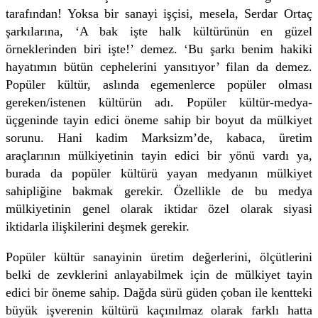
tarafından! Yoksa bir sanayi işçisi, mesela, Serdar Ortaç
şarkılarına, ‘A bak işte halk kültürünün en güzel
örneklerinden biri işte!’ demez. ‘Bu şarkı benim hakiki
hayatımın bütün cephelerini yansıtıyor’ filan da demez.
Popüler kültür, aslında egemenlerce popüler olması
gereken/istenen kültürün adı. Popüler kültür-medya-
üçgeninde tayin edici öneme sahip bir boyut da mülkiyet
sorunu. Hani kadim Marksizm’de, kabaca, üretim
araçlarının mülkiyetinin tayin edici bir yönü vardı ya,
burada da popüler kültürü yayan medyanın mülkiyet
sahipliğine bakmak gerekir. Özellikle de bu medya
mülkiyetinin genel olarak iktidar özel olarak siyasi
iktidarla ilişkilerini deşmek gerekir.
Popüler kültür sanayinin üretim değerlerini, ölçütlerini
belki de zevklerini anlayabilmek için de mülkiyet tayin
edici bir öneme sahip. Dağda sürü güden çoban ile kentteki
büyük işverenin kültürü kaçınılmaz olarak farklı hatta