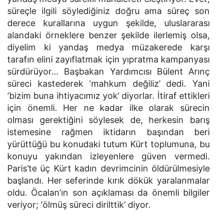
süreçle ilgili söylediğiniz doğru ama süreç son
derece kurallarına uygun şekilde, uluslararası
alandaki örneklere benzer şekilde ilerlemiş olsa,
diyelim ki yandaş medya müzakerede karşı
tarafın elini zayıflatmak için yıpratma kampanyası
sürdürüyor… Başbakan Yardımcısı Bülent Arınç
süreci kastederek ‘mahkum değiliz’ dedi. Yani
‘bizim buna ihtiyacımız yok’ diyorlar. İtiraf ettikleri
için önemli. Her ne kadar ilke olarak sürecin
olması gerektiğini söylesek de, herkesin barış
istemesine rağmen iktidarın başından beri
yürüttüğü bu konudaki tutum Kürt toplumuna, bu
konuyu yakından izleyenlere güven vermedi.
Paris’te üç Kürt kadın devrimcinin öldürülmesiyle
başlandı. Her seferinde kırık dökük yaralanmalar
oldu. Öcalan’ın son açıklaması da önemli bilgiler
veriyor; ‘ölmüş süreci dirilttik’ diyor.