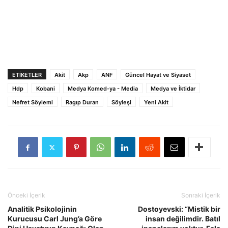
ETIKETLER
Akit
Akp
ANF
Güncel Hayat ve Siyaset
Hdp
Kobani
Medya Komed-ya - Media
Medya ve İktidar
Nefret Söylemi
Ragıp Duran
Söyleşi
Yeni Akit
Önceki İçerik
Sonraki İçerik
Analitik Psikolojinin
Dostoyevski: “Mistik bir
Kurucusu Carl Jung’a Göre
insan değilimdir. Batıl