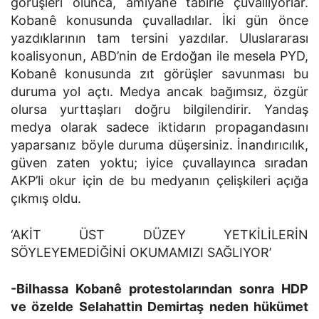
görüşleri olunca, amiyane tabirle çuvallıyorlar.
Kobanê konusunda çuvalladılar. İki gün önce
yazdıklarının tam tersini yazdılar. Uluslararası
koalisyonun, ABD’nin de Erdoğan ile mesela PYD,
Kobanê konusunda zıt görüşler savunması bu
duruma yol açtı. Medya ancak bağımsız, özgür
olursa yurttaşları doğru bilgilendirir. Yandaş
medya olarak sadece iktidarın propagandasını
yaparsanız böyle duruma düşersiniz. İnandırıcılık,
güven zaten yoktu; iyice çuvallayınca sıradan
AKP’li okur için de bu medyanın çelişkileri açığa
çıkmış oldu.
‘AKİT ÜST DÜZEY YETKİLİLERİN
SÖYLEYEMEDİĞİNİ OKUMAMIZI SAĞLIYOR’
-Bilhassa Kobanê protestolarından sonra HDP
ve özelde Selahattin Demirtaş neden hükümet