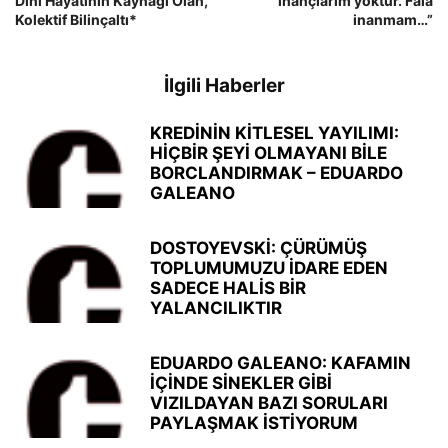
Dini Hayatının Kaynağı Olan,
inançlarım yoktur. Fala
Kolektif Bilinçaltı*
inanmam…”
İlgili Haberler
KREDİNİN KİTLESEL YAYILIMI:
HİÇBİR ŞEYİ OLMAYANI BİLE
BORCLANDIRMAK – EDUARDO
GALEANO
DOSTOYEVSKİ: ÇÜRÜMÜŞ
TOPLUMUMUZU İDARE EDEN
SADECE HALİS BİR
YALANCILIKTIR
EDUARDO GALEANO: KAFAMIN
İÇİNDE SİNEKLER GİBİ
VIZILDAYAN BAZI SORULARI
PAYLAŞMAK İSTİYORUM