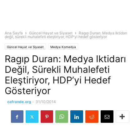
Ana Sayfa
Güncel Hayat ve Siyaset
Ragıp Duran: Medya iktidarı
değil, sürekli muhalefeti eleştiriyor, HDP’yi hedef gösteriyor
Güncel Hayat ve Siyaset
Medya Komedya
Ragıp Duran: Medya Iktidarı
Değil, Sürekli Muhalefeti
Eleştiriyor, HDP’yi Hedef
Gösteriyor
cafrande.org
-
31/10/2014