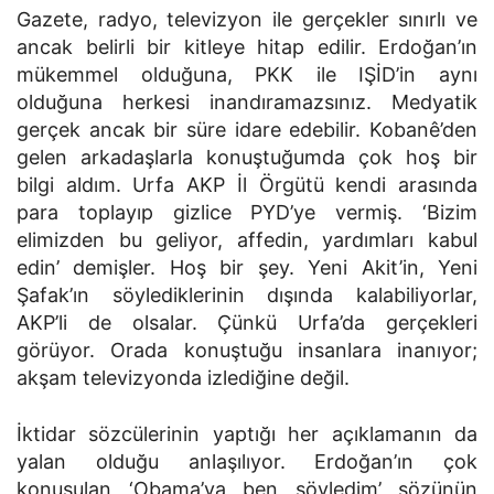
Gazete, radyo, televizyon ile gerçekler sınırlı ve
ancak belirli bir kitleye hitap edilir. Erdoğan’ın
mükemmel olduğuna, PKK ile IŞİD’in aynı
olduğuna herkesi inandıramazsınız. Medyatik
gerçek ancak bir süre idare edebilir. Kobanê’den
gelen arkadaşlarla konuştuğumda çok hoş bir
bilgi aldım. Urfa AKP İl Örgütü kendi arasında
para toplayıp gizlice PYD’ye vermiş. ‘Bizim
elimizden bu geliyor, affedin, yardımları kabul
edin’ demişler. Hoş bir şey. Yeni Akit’in, Yeni
Şafak’ın söylediklerinin dışında kalabiliyorlar,
AKP’li de olsalar. Çünkü Urfa’da gerçekleri
görüyor. Orada konuştuğu insanlara inanıyor;
akşam televizyonda izlediğine değil.
İktidar sözcülerinin yaptığı her açıklamanın da
yalan olduğu anlaşılıyor. Erdoğan’ın çok
konuşulan ‘Obama’ya ben söyledim’ sözünün