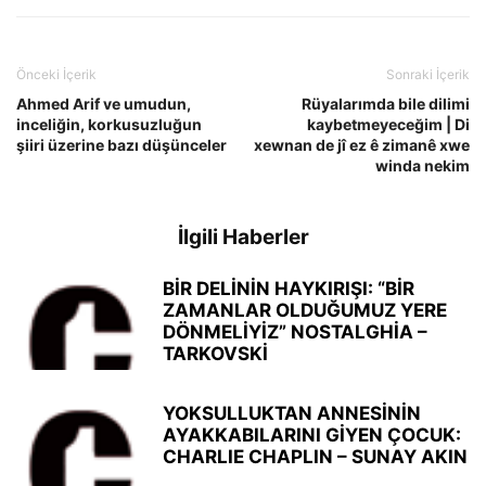
Önceki İçerik
Sonraki İçerik
Ahmed Arif ve umudun,
Rüyalarımda bile dilimi
inceliğin, korkusuzluğun
kaybetmeyeceğim | Di
şiiri üzerine bazı düşünceler
xewnan de jî ez ê zimanê xwe
winda nekim
İlgili Haberler
BİR DELİNİN HAYKIRIŞI: “BİR
ZAMANLAR OLDUĞUMUZ YERE
DÖNMELİYİZ” NOSTALGHİA –
TARKOVSKİ
YOKSULLUKTAN ANNESİNİN
AYAKKABILARINI GİYEN ÇOCUK:
CHARLIE CHAPLIN – SUNAY AKIN