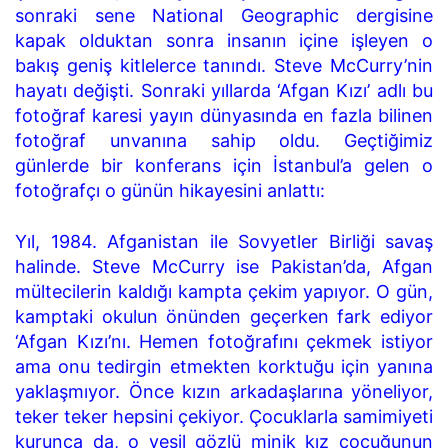
sonraki sene National Geographic dergisine
kapak olduktan sonra insanın içine işleyen o
bakış geniş kitlelerce tanındı. Steve McCurry’nin
hayatı değişti. Sonraki yıllarda ‘Afgan Kızı’ adlı bu
fotoğraf karesi yayın dünyasında en fazla bilinen
fotoğraf unvanına sahip oldu. Geçtiğimiz
günlerde bir konferans için İstanbul’a gelen o
fotoğrafçı o günün hikayesini anlattı:
Yıl, 1984. Afganistan ile Sovyetler Birliği savaş
halinde. Steve McCurry ise Pakistan’da, Afgan
mültecilerin kaldığı kampta çekim yapıyor. O gün,
kamptaki okulun önünden geçerken fark ediyor
‘Afgan Kızı’nı. Hemen fotoğrafını çekmek istiyor
ama onu tedirgin etmekten korktuğu için yanına
yaklaşmıyor. Önce kızın arkadaşlarına yöneliyor,
teker teker hepsini çekiyor. Çocuklarla samimiyeti
kurunca da, o yeşil gözlü minik kız çocuğunun