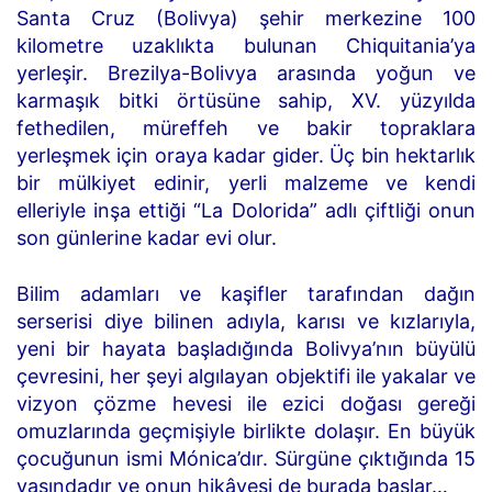
Santa Cruz (Bolivya) şehir merkezine 100
kilometre uzaklıkta bulunan Chiquitania’ya
yerleşir. Brezilya-Bolivya arasında yoğun ve
karmaşık bitki örtüsüne sahip, XV. yüzyılda
fethedilen, müreffeh ve bakir topraklara
yerleşmek için oraya kadar gider. Üç bin hektarlık
bir mülkiyet edinir, yerli malzeme ve kendi
elleriyle inşa ettiği “La Dolorida” adlı çiftliği onun
son günlerine kadar evi olur.
Bilim adamları ve kaşifler tarafından dağın
serserisi diye bilinen adıyla, karısı ve kızlarıyla,
yeni bir hayata başladığında Bolivya’nın büyülü
çevresini, her şeyi algılayan objektifi ile yakalar ve
vizyon çözme hevesi ile ezici doğası gereği
omuzlarında geçmişiyle birlikte dolaşır. En büyük
çocuğunun ismi Mónica’dır. Sürgüne çıktığında 15
yaşındadır ve onun hikâyesi de burada başlar…