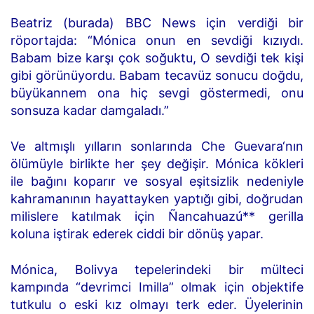
Beatriz (burada) BBC News için verdiği bir
röportajda: “Mónica onun en sevdiği kızıydı.
Babam bize karşı çok soğuktu, O sevdiği tek kişi
gibi görünüyordu. Babam tecavüz sonucu doğdu,
büyükannem ona hiç sevgi göstermedi, onu
sonsuza kadar damgaladı.”
Ve altmışlı yılların sonlarında Che Guevara‘nın
ölümüyle birlikte her şey değişir. Mónica kökleri
ile bağını koparır ve sosyal eşitsizlik nedeniyle
kahramanının hayattayken yaptığı gibi, doğrudan
milislere katılmak için Ñancahuazú** gerilla
koluna iştirak ederek ciddi bir dönüş yapar.
Mónica, Bolivya tepelerindeki bir mülteci
kampında “devrimci Imilla” olmak için objektife
tutkulu o eski kız olmayı terk eder. Üyelerinin