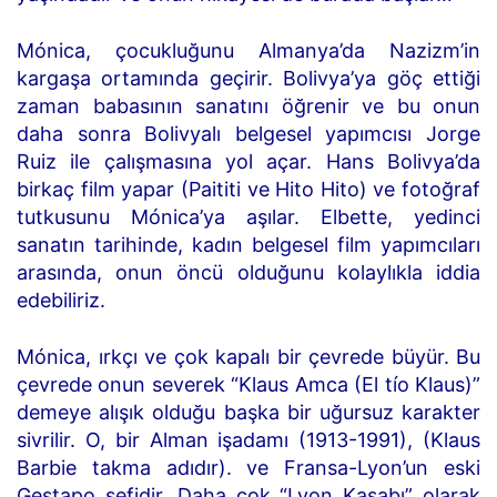
Mónica, çocukluğunu Almanya’da Nazizm’in
kargaşa ortamında geçirir. Bolivya’ya göç ettiği
zaman babasının sanatını öğrenir ve bu onun
daha sonra Bolivyalı belgesel yapımcısı Jorge
Ruiz ile çalışmasına yol açar. Hans Bolivya’da
birkaç film yapar (Paititi ve Hito Hito) ve fotoğraf
tutkusunu Mónica’ya aşılar. Elbette, yedinci
sanatın tarihinde, kadın belgesel film yapımcıları
arasında, onun öncü olduğunu kolaylıkla iddia
edebiliriz.
Mónica, ırkçı ve çok kapalı bir çevrede büyür. Bu
çevrede onun severek “Klaus Amca (El tío Klaus)”
demeye alışık olduğu başka bir uğursuz karakter
sivrilir. O, bir Alman işadamı (1913-1991), (Klaus
Barbie takma adıdır). ve Fransa-Lyon’un eski
Gestapo şefidir. Daha çok “Lyon Kasabı” olarak