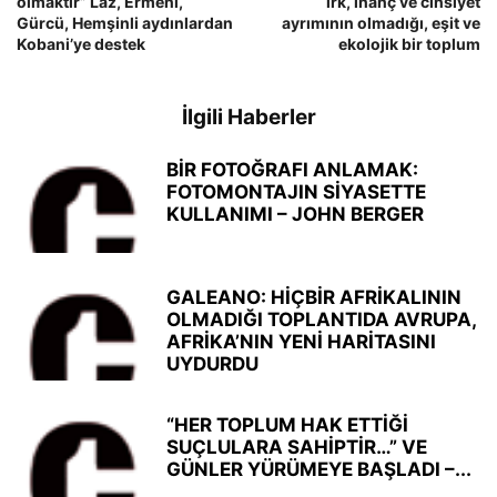
olmaktır” Laz, Ermeni,
ırk, inanç ve cinsiyet
Gürcü, Hemşinli aydınlardan
ayrımının olmadığı, eşit ve
Kobani’ye destek
ekolojik bir toplum
İlgili Haberler
BİR FOTOĞRAFI ANLAMAK:
FOTOMONTAJIN SİYASETTE
KULLANIMI – JOHN BERGER
GALEANO: HİÇBİR AFRİKALININ
OLMADIĞI TOPLANTIDA AVRUPA,
AFRİKA’NIN YENİ HARİTASINI
UYDURDU
“HER TOPLUM HAK ETTİĞİ
SUÇLULARA SAHİPTİR…” VE
GÜNLER YÜRÜMEYE BAŞLADI –...