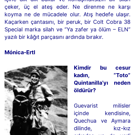
çeker, üç el ateş eder. Ne direnme ne karşı
koyma ne de mücadele olur. Atış hedefe ulaşır.
Kaçarken çantasını, bir peruk, bir Colt Cobra 38
Special marka silah ve “Ya zafer ya ölüm – ELN”
yazılı bir kâğıt parçasını ardında bırakır.
Mónica-Ertl
Kimdir bu cesur
kadın, “Toto”
Quintanilla’yı neden
öldürür?
Guevarist milisler
içinde kendisine,
Quechua ve Aymara
dilinde, kız-kız