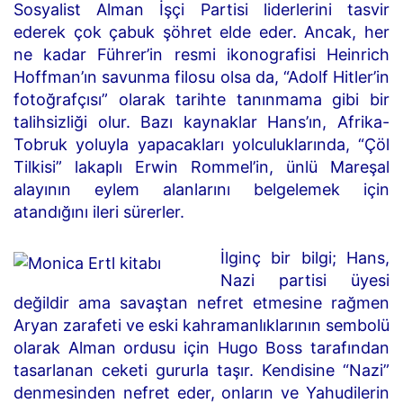
Sosyalist Alman İşçi Partisi liderlerini tasvir
ederek çok çabuk şöhret elde eder. Ancak, her
ne kadar Führer’in resmi ikonografisi Heinrich
Hoffman’ın savunma filosu olsa da, “Adolf Hitler’in
fotoğrafçısı” olarak tarihte tanınmama gibi bir
talihsizliği olur. Bazı kaynaklar Hans’ın, Afrika-
Tobruk yoluyla yapacakları yolculuklarında, “Çöl
Tilkisi” lakaplı Erwin Rommel’in, ünlü Mareşal
alayının eylem alanlarını belgelemek için
atandığını ileri sürerler.
İlginç bir bilgi; Hans,
Nazi partisi üyesi
değildir ama savaştan nefret etmesine rağmen
Aryan zarafeti ve eski kahramanlıklarının sembolü
olarak Alman ordusu için Hugo Boss tarafından
tasarlanan ceketi gururla taşır. Kendisine “Nazi”
denmesinden nefret eder, onların ve Yahudilerin