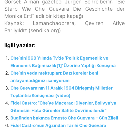
Görsel: Alman gazeteci Jürgen Schreiber’ın “Sie
Starb Wie Che Guevara Die Geschichte der
Monika Ertl” adlı bir kitap kapağı
Kaynak: Lamanchaobrera, Çeviren Atiye
Parılyıldız (sendika.org)
ilgili yazılar:
Che’nin1960 Yılında Tv’de ‘Politik Egemenlik ve
Ekonomik Bağımsızlık[1]’ Üzerine Yaptığı Konuşma
Che’nin veda mektupları: Bazı kereler beni
anlayamadığınızı sanıyorum
Che Guevara’nın 11 Aralık 1964 Birleşmiş Milletler
Toplantısı Konuşması (video)
Fidel Castro: “Che’ye Maceracı Diyenler, Bolivya’ya
Gitmesini Hata Görenler Sahte Devrimcilerdir”
Bugünden bakınca Ernesto Che Guevara – Gün Zileli
Fidel Castro’nun Ağzından Tarihi Che Guevara