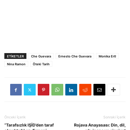
ETIKETLER
Che Guevara
Ernesto Che Guevara
Monika Ertl
Nina Ramon
Öteki Tarih
Önceki İçerik
Sonraki İçerik
“Tarafsızlık IŞİD’den taraf
Rojava Anayasası: Din, dil,