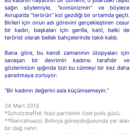
Bu kadının hayatının bir dönemi, o yıllardaki faşist
sağın söylemiyle, “komünizmin” ve böylece
Avrupa’da “terörün” kol gezdiği bir ortamda geçti.
Birileri için onun adı görevini gerçekleştiren cesur
bir kadın, başkaları için gerilla, katil, belki de
terörist olarak bellek bahçelerinde takılı kaldı.
Bana göre, bu kendi zamanının ütopyaları için
savaşan bir devrimin kadınsı tarafıdır ve
gözlerimizın ışığında bizi bu cümleyi bir kez daha
yansıtmaya zorluyor:
“Bir kadının değerini asla küçümsemeyin.”
24 Mart 2013
*Schutzstaffel: Nazi partisinin özel polis gücü.
**Ñancahuazú: Bolivya güneydoğusunda yer alan
bir dağ nehri.