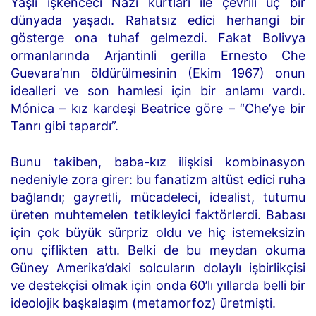
Yaşlı işkenceci Nazi kurtları ile çevrili uç bir
dünyada yaşadı. Rahatsız edici herhangi bir
gösterge ona tuhaf gelmezdi. Fakat Bolivya
ormanlarında Arjantinli gerilla Ernesto Che
Guevara’nın öldürülmesinin (Ekim 1967) onun
idealleri ve son hamlesi için bir anlamı vardı.
Mónica – kız kardeşi Beatrice göre – “Che’ye bir
Tanrı gibi tapardı”.
Bunu takiben, baba-kız ilişkisi kombinasyon
nedeniyle zora girer: bu fanatizm altüst edici ruha
bağlandı; gayretli, mücadeleci, idealist, tutumu
üreten muhtemelen tetikleyici faktörlerdi. Babası
için çok büyük sürpriz oldu ve hiç istemeksizin
onu çiflikten attı. Belki de bu meydan okuma
Güney Amerika’daki solcuların dolaylı işbirlikçisi
ve destekçisi olmak için onda 60’lı yıllarda belli bir
ideolojik başkalaşım (metamorfoz) üretmişti.