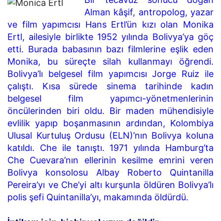
Alman kâşif, antropolog, yazar
ve film yapımcısı Hans Ertl’ün kızı olan Monika
Ertl, ailesiyle birlikte 1952 yılında Bolivya’ya göç
etti. Burada babasının bazı filmlerine eşlik eden
Monika, bu süreçte silah kullanmayı öğrendi.
Bolivya’lı belgesel film yapımcısı Jorge Ruiz ile
çalıştı. Kısa sürede sinema tarihinde kadın
belgesel film yapımcı-yönetmenlerinin
öncülerinden biri oldu. Bir maden mühendisiyle
evlilik yapıp boşanmasının ardından, Kolombiya
Ulusal Kurtuluş Ordusu (ELN)’nın Bolivya koluna
katıldı. Che ile tanıştı. 1971 yılında Hamburg’ta
Che Cuevara’nın ellerinin kesilme emrini veren
Bolivya konsolosu Albay Roberto Quintanilla
Pereira’yı ve Che’yi altı kurşunla öldüren Bolivya’lı
polis şefi Quintanilla’yı, makamında öldürdü.