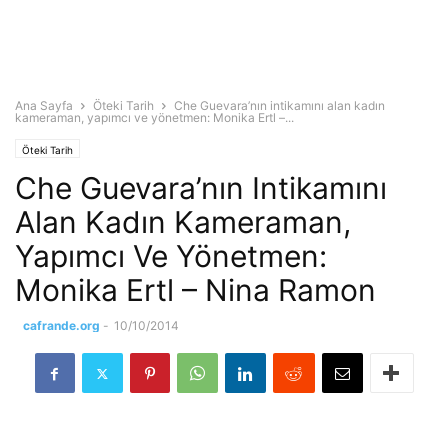
Ana Sayfa
Öteki Tarih
Che Guevara’nın intikamını alan kadın
kameraman, yapımcı ve yönetmen: Monika Ertl –...
Öteki Tarih
Che Guevara’nın Intikamını
Alan Kadın Kameraman,
Yapımcı Ve Yönetmen:
Monika Ertl – Nina Ramon
cafrande.org
-
10/10/2014