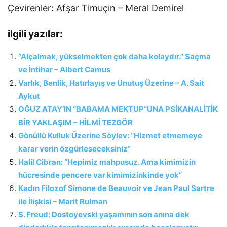
Çevirenler: Afşar Timuçin – Meral Demirel
ilgili yazılar:
“Alçalmak, yükselmekten çok daha kolaydır.” Saçma
ve İntihar – Albert Camus
Varlık, Benlik, Hatırlayış ve Unutuş Üzerine – A. Sait
Aykut
OĞUZ ATAY’IN “BABAMA MEKTUP”UNA PSİKANALİTİK
BİR YAKLAŞIM – HİLMİ TEZGÖR
Gönüllü Kulluk Üzerine Söylev: “Hizmet etmemeye
karar verin özgürleseceksiniz”
Halil Cibran: “Hepimiz mahpusuz. Ama kimimizin
hücresinde pencere var kimimizinkinde yok”
Kadın Filozof Simone de Beauvoir ve Jean Paul Sartre
ile İlişkisi – Marit Rulman
S. Freud: Dostoyevski yaşamının son anına dek