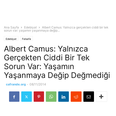
Ana Sayfa
Edebiyat
Albert Camus: Yalnızca gerçekten ciddi bir tek
sorun var: yaşamın yaşanmaya değip...
Edebiyat
Felsefe
Albert Camus: Yalnızca
Gerçekten Ciddi Bir Tek
Sorun Var: Yaşamın
Yaşanmaya Değip Değmediği
cafrande.org
-
08/11/2014