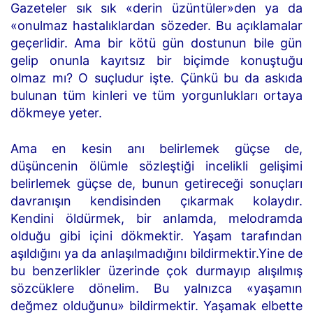
Gazeteler sık sık «derin üzüntüler»den ya da
«onulmaz hastalıklardan sözeder. Bu açıklamalar
geçerlidir. Ama bir kötü gün dostunun bile gün
gelip onunla kayıtsız bir biçimde konuştuğu
olmaz mı? O suçludur işte. Çünkü bu da askıda
bulunan tüm kinleri ve tüm yorgunlukları ortaya
dökmeye yeter.
Ama en kesin anı belirlemek güçse de,
düşüncenin ölümle sözleştiği incelikli gelişimi
belirlemek güçse de, bunun getireceği sonuçları
davranışın kendisinden çıkarmak kolaydır.
Kendini öldürmek, bir anlamda, melodramda
olduğu gibi içini dökmektir. Yaşam tarafından
aşıldığını ya da anlaşılmadığını bildirmektir.Yine de
bu benzerlikler üzerinde çok durmayıp alışılmış
sözcüklere dönelim. Bu yalnızca «yaşamın
değmez olduğunu» bildirmektir. Yaşamak elbette