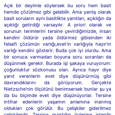
Açık bir deyimle söylersek bu soru hem basit
hemde çözülmez gibi gelebilir. Ama yanlış olarak
basit soruların aynı basitlikte yanıtları, açıklığın da
açıklığı getirdiği varsayılır. A priori olarak ve
sorunun terimlerini tersine çevirdiğimizde, insan
kendini öldürür yada öldürmez gibisinden iki
felsefi çözümün varlığı,evet’in varlığıyla hayır’m
varlığı kendini gösterir. Buda çok iyi olurdu. Ama
bir sonuca varmadan boyuna soru soranları da
düşünmek gerekir. Burada işi şakaya vuruyorum:
çoğunluktur sözkonusu olan. Ayrıca hayır diye
yanıt verenlerin evet diye düşünürmüş gibi
davrandıklarını da görüyorum. Gerçekte
Nietzsche’nin ölçütünü benimsersek bunlar şu ya
da bu biçimde evet diye düşünüyorlar. Tersine
intihar edenlerin yaşamın anlamına inanmış
oldukları çok görülür. Bu çelişkiler giderilmez
çelişkilerdir. Tersine mantığın öylesine istenilir