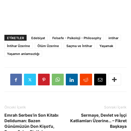
ETIKETLER
Edebiyat
Felsefe - Psikoloji - Philosophy
intihar
İntihar Üzerine
Ölüm Üzerine
Saçma ve İntihar
Yaşamak
Yaşamın anlamsızlığı
Önceki İçerik
Sonraki İçerik
Emrah Serbes’in Son Kitabı
Sermaye, Devlet ve İşçi
Deliduman: Bazen
Katliamları Üzerine… – Fikret
Günümüzün Don Kişot’u,
Başkaya