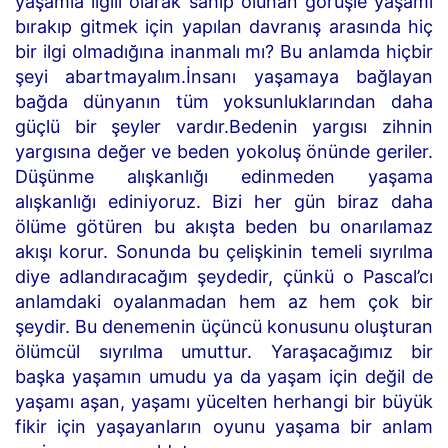
yaşamla ilgili olarak sahip olunan görüşle yaşamı
bırakıp gitmek için yapılan davranış arasında hiç
bir ilgi olmadığına inanmalı mı? Bu anlamda hiçbir
şeyi abartmayalım.İnsanı yaşamaya bağlayan
bağda dünyanın tüm yoksunluklarından daha
güçlü bir şeyler vardır.Bedenin yargısı zihnin
yargısına değer ve beden yokoluş önünde geriler.
Düşünme alışkanlığı edinmeden yaşama
alışkanlığı ediniyoruz. Bizi her gün biraz daha
ölüme götüren bu akışta beden bu onarılamaz
akışı korur. Sonunda bu çelişkinin temeli sıyrılma
diye adlandıracağım şeydedir, çünkü o Pascal’cı
anlamdaki oyalanmadan hem az hem çok bir
şeydir. Bu denemenin üçüncü konusunu oluşturan
ölümcül sıyrılma umuttur. Yaraşacağımız bir
başka yaşamın umudu ya da yaşam için değil de
yaşamı aşan, yaşamı yücelten herhangi bir büyük
fikir için yaşayanların oyunu yaşama bir anlam