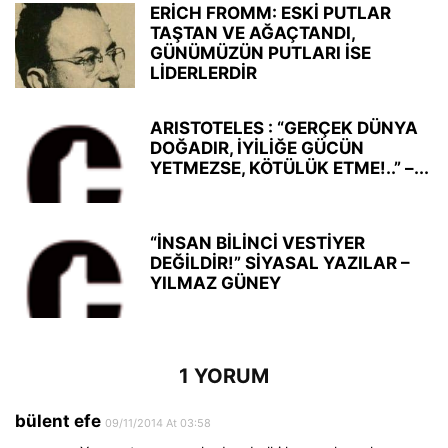
ERİCH FROMM: ESKİ PUTLAR
TAŞTAN VE AĞAÇTANDI,
GÜNÜMÜZÜN PUTLARI İSE
LİDERLERDİR
ARISTOTELES : “GERÇEK DÜNYA
DOĞADIR, İYİLİĞE GÜCÜN
YETMEZSE, KÖTÜLÜK ETME!..” –...
“İNSAN BİLİNCİ VESTİYER
DEĞİLDİR!” SİYASAL YAZILAR –
YILMAZ GÜNEY
1 YORUM
bülent efe
09/11/2014 At 03:58