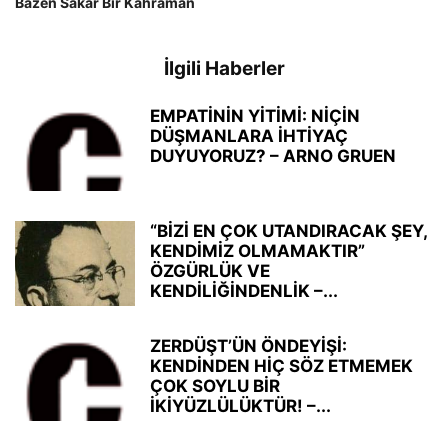
Bazen Sakar Bir Kahraman
İlgili Haberler
EMPATİNİN YİTİMİ: NİÇİN
DÜŞMANLARA İHTİYAÇ
DUYUYORUZ? – ARNO GRUEN
“BİZİ EN ÇOK UTANDIRACAK ŞEY,
KENDİMİZ OLMAMAKTIR”
ÖZGÜRLÜK VE
KENDİLİĞİNDENLİK –...
ZERDÜŞT’ÜN ÖNDEYİŞİ:
KENDİNDEN HİÇ SÖZ ETMEMEK
ÇOK SOYLU BİR
İKİYÜZLÜLÜKTÜR! –...