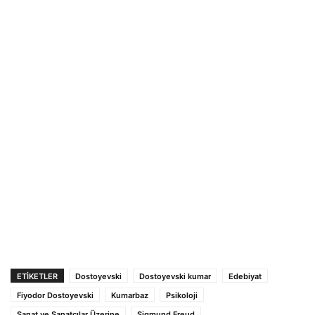
ETIKETLER
Dostoyevski
Dostoyevski kumar
Edebiyat
Fiyodor Dostoyevski
Kumarbaz
Psikoloji
Sanat ve Sanatçılar Üzerine
Sigmund Freud