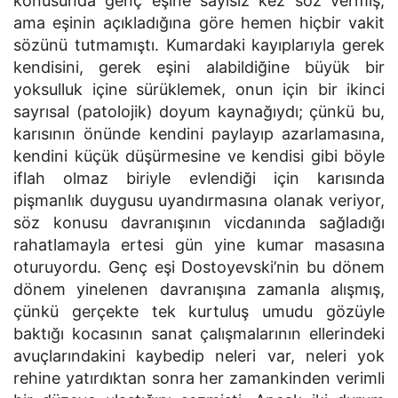
konusunda genç eşine sayısız kez söz vermiş,
ama eşinin açıkladığına göre hemen hiçbir vakit
sözünü tutmamıştı. Kumardaki kayıplarıyla gerek
kendisini, gerek eşini alabildiğine büyük bir
yoksulluk içine sürüklemek, onun için bir ikinci
sayrısal (patolojik) doyum kaynağıydı; çünkü bu,
karısının önünde kendini paylayıp azarlamasına,
kendini küçük düşürmesine ve kendisi gibi böyle
iflah olmaz biriyle evlendiği için karısında
pişmanlık duygusu uyandırmasına olanak veriyor,
söz konusu davranışının vicdanında sağladığı
rahatlamayla ertesi gün yine kumar masasına
oturuyordu. Genç eşi Dostoyevski’nin bu dönem
dönem yinelenen davranışına zamanla alışmış,
çünkü gerçekte tek kurtuluş umudu gözüyle
baktığı kocasının sanat çalışmalarının ellerindeki
avuçlarındakini kaybedip neleri var, neleri yok
rehine yatırdıktan sonra her zamankinden verimli