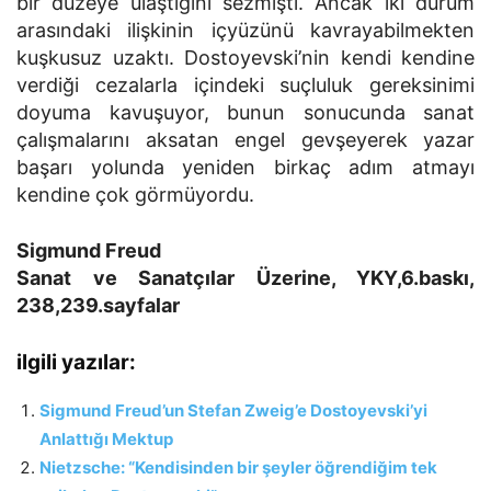
bir düzeye ulaştığını sezmişti. Ancak iki durum
arasındaki ilişkinin içyüzünü kavrayabilmekten
kuşkusuz uzaktı. Dostoyevski’nin kendi kendine
verdiği cezalarla içindeki suçluluk gereksinimi
doyuma kavuşuyor, bunun sonucunda sanat
çalışmalarını aksatan engel gevşeyerek yazar
başarı yolunda yeniden birkaç adım atmayı
kendine çok görmüyordu.
Sigmund Freud
Sanat ve Sanatçılar Üzerine, YKY,6.baskı,
238,239.sayfalar
ilgili yazılar:
Sigmund Freud’un Stefan Zweig’e Dostoyevski’yi
Anlattığı Mektup
Nietzsche: “Kendisinden bir şeyler öğrendiğim tek