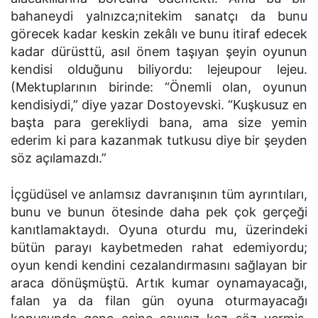
bahaneydi yalnızca;nitekim sanatçı da bunu
görecek kadar keskin zekâlı ve bunu itiraf edecek
kadar dürüsttü, asıl önem taşıyan şeyin oyunun
kendisi olduğunu biliyordu: lejeupour lejeu.
(Mektuplarının birinde: “Önemli olan, oyunun
kendisiydi,” diye yazar Dostoyevski. “Kuşkusuz en
başta para gerekliydi bana, ama size yemin
ederim ki para kazanmak tutkusu diye bir şeyden
söz açılamazdı.”
İçgüdüsel ve anlamsız davranışının tüm ayrıntıları,
bunu ve bunun ötesinde daha pek çok gerçeği
kanıtlamaktaydı. Oyuna oturdu mu, üzerindeki
bütün parayı kaybetmeden rahat edemiyordu;
oyun kendi kendini cezalandırmasını sağlayan bir
araca dönüşmüştü. Artık kumar oynamayacağı,
falan ya da filan gün oyuna oturmayacağı