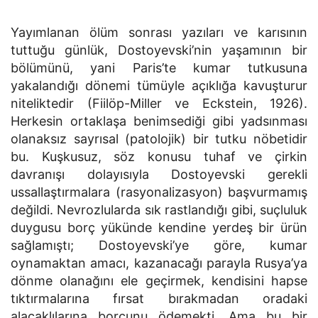
Yayımlanan ölüm sonrası yazıları ve karısının
tuttuğu günlük, Dostoyevski’nin yaşamının bir
bölümünü, yani Paris’te kumar tutkusuna
yakalandığı dönemi tümüyle açıklığa kavuşturur
niteliktedir (Fiilöp-Miller ve Eckstein, 1926).
Herkesin ortaklaşa benimsediği gibi yadsınması
olanaksız sayrısal (patolojik) bir tutku nöbetidir
bu. Kuşkusuz, söz konusu tuhaf ve çirkin
davranışı dolayısıyla Dostoyevski gerekli
ussallaştırmalara (rasyonalizasyon) başvurmamış
değildi. Nevrozlularda sık rastlandığı gibi, suçluluk
duygusu borç yükünde kendine yerdeş bir ürün
sağlamıştı; Dostoyevski’ye göre, kumar
oynamaktan amacı, kazanacağı parayla Rusya’ya
dönme olanağını ele geçirmek, kendisini hapse
tıktırmalarına fırsat bırakmadan oradaki
alacaklılarına borcunu ödemekti. Ama bu bir