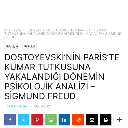
Ana Sayfa
Edebiyat
DOSTOYEVSKİ’NİN PARİS’TE KUMAR
TUTKUSUNA YAKALANDIĞI DÖNEMİN PSİKOLOJİK ANALİZİ – SİGMUND
FREUD
Edebiyat
Psikoloji
DOSTOYEVSKİ’NİN PARİS’TE
KUMAR TUTKUSUNA
YAKALANDIĞI DÖNEMİN
PSİKOLOJİK ANALİZİ –
SİGMUND FREUD
cafrande.org
-
03/09/2021