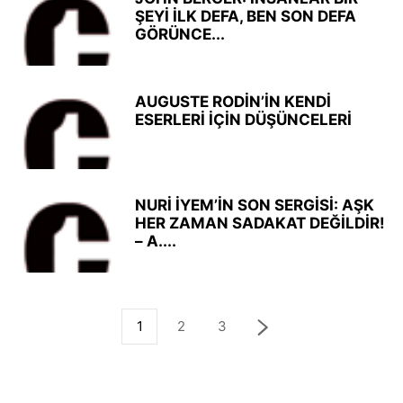
ŞEYİ İLK DEFA, BEN SON DEFA
GÖRÜNCE...
AUGUSTE RODİN’İN KENDİ
ESERLERİ İÇİN DÜŞÜNCELERİ
NURİ İYEM’İN SON SERGİSİ: AŞK
HER ZAMAN SADAKAT DEĞİLDİR!
– A....
1
2
3