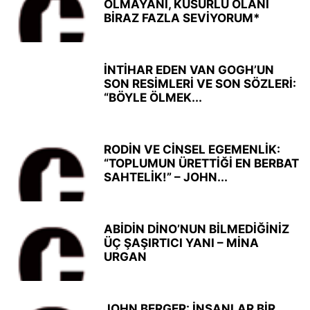
OLMAYANI, KUSURLU OLANI
BİRAZ FAZLA SEVİYORUM*
İNTİHAR EDEN VAN GOGH’UN
SON RESİMLERİ VE SON SÖZLERİ:
“BÖYLE ÖLMEK...
RODİN VE CİNSEL EGEMENLİK:
“TOPLUMUN ÜRETTİĞİ EN BERBAT
SAHTELİK!” – JOHN...
ABİDİN DİNO’NUN BİLMEDİĞİNİZ
ÜÇ ŞAŞIRTICI YANI – MİNA
URGAN
JOHN BERGER: İNSANLAR BİR