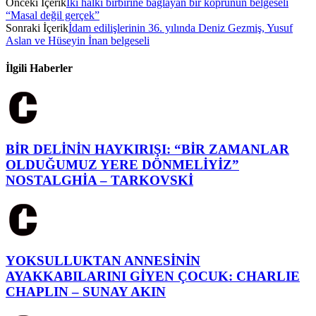
Önceki İçerik
İki halkı birbirine bağlayan bir köprünün belgeseli
“Masal değil gerçek”
Sonraki İçerik
İdam edilişlerinin 36. yılında Deniz Gezmiş, Yusuf
Aslan ve Hüseyin İnan belgeseli
İlgili Haberler
BİR DELİNİN HAYKIRIŞI: “BİR ZAMANLAR
OLDUĞUMUZ YERE DÖNMELİYİZ”
NOSTALGHİA – TARKOVSKİ
YOKSULLUKTAN ANNESİNİN
AYAKKABILARINI GİYEN ÇOCUK: CHARLIE
CHAPLIN – SUNAY AKIN