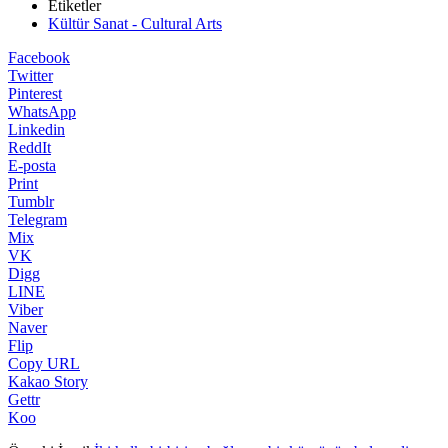
Etiketler
Kültür Sanat - Cultural Arts
Facebook
Twitter
Pinterest
WhatsApp
Linkedin
ReddIt
E-posta
Print
Tumblr
Telegram
Mix
VK
Digg
LINE
Viber
Naver
Flip
Copy URL
Kakao Story
Gettr
Koo