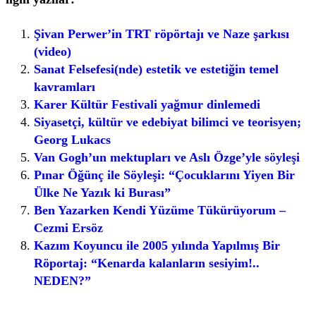
Şivan Perwer’in TRT röpörtajı ve Naze şarkısı
(video)
Sanat Felsefesi(nde) estetik ve estetiğin temel
kavramları
Karer Kültür Festivali yağmur dinlemedi
Siyasetçi, kültür ve edebiyat bilimci ve teorisyen;
Georg Lukacs
Van Gogh’un mektupları ve Aslı Özge’yle söyleşi
Pınar Öğünç ile Söyleşi: “Çocuklarını Yiyen Bir
Ülke Ne Yazık ki Burası”
Ben Yazarken Kendi Yüzüme Tükürüyorum –
Cezmi Ersöz
Kazım Koyuncu ile 2005 yılında Yapılmış Bir
Röportaj: “Kenarda kalanların sesiyim!..
NEDEN?”