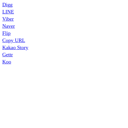
Digg
LINE
Viber
Naver
Flip
Copy URL
Kakao Story
Gettr
Koo