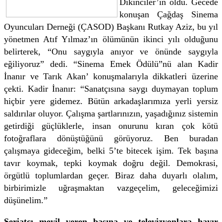
Dikinciler’in oldu. Gecede
konuşan Çağdaş Sinema
Oyuncuları Derneği (ÇASOD) Başkanı Rutkay Aziz, bu yıl
yönetmen Atıf Yılmaz’ın ölümünün ikinci yılı olduğunu
belirterek, “Onu saygıyla anıyor ve önünde saygıyla
eğiliyoruz” dedi. “Sinema Emek Ödülü”nü alan Kadir
İnanır ve Tarık Akan’ konuşmalarıyla dikkatleri üzerine
çekti. Kadir İnanır: “Sanatçısına saygı duymayan toplum
hiçbir yere gidemez. Bütün arkadaşlarımıza yerli yersiz
saldırılar oluyor. Çalışma şartlarınızın, yaşadığınız sistemin
getirdiği güçlüklerle, insan onurunu kıran çok kötü
fotoğraflara dönüştüğünü görüyoruz. Ben buradan
çalışmaya gideceğim, belki 5’te bitecek işim. Tek başına
tavır koymak, tepki koymak doğru değil. Demokrasi,
örgütlü toplumlardan geçer. Biraz daha duyarlı olalım,
birbirimizle uğraşmaktan vazgeçelim, geleceğimizi
düşünelim.”
Şeriatçı meyil veren basına ve televizyonlara hayır