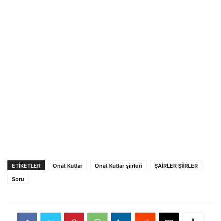
ETIKETLER
Onat Kutlar
Onat Kutlar şiirleri
ŞAİRLER ŞİİRLER
Soru