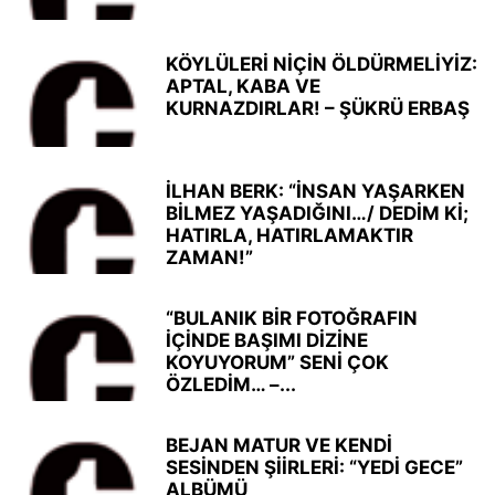
KÖYLÜLERİ NİÇİN ÖLDÜRMELİYİZ:
APTAL, KABA VE
KURNAZDIRLAR! – ŞÜKRÜ ERBAŞ
İLHAN BERK: “İNSAN YAŞARKEN
BİLMEZ YAŞADIĞINI…/ DEDİM Kİ;
HATIRLA, HATIRLAMAKTIR
ZAMAN!”
“BULANIK BİR FOTOĞRAFIN
İÇİNDE BAŞIMI DİZİNE
KOYUYORUM” SENİ ÇOK
ÖZLEDİM… –...
BEJAN MATUR VE KENDİ
SESİNDEN ŞİİRLERİ: “YEDİ GECE”
ALBÜMÜ