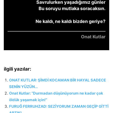
Savrulurken yaşadığımız günler
Bu soruyu mutlaka soracaksın.
Ne kaldı, ne kaldı bizden geriye?
Onat Kutlar
ilgili yazılar:
ONAT KUTLAR: ŞİMDİ KOCAMAN BİR HAYAL SADECE
SENİN YÜZÜN…
Onat Kutlar: “Durmadan düşünüyorum ne kadar çok
öldük yaşamak için!”
FURUĞ FERRUHZAD: SEZİYORUM ZAMAN GEÇİP GİTTİ
ARTIK!