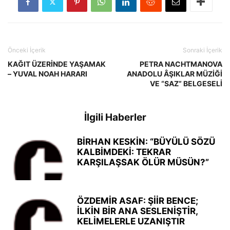
Önceki İçerik
Sonraki İçerik
KAĞIT ÜZERİNDE YAŞAMAK
PETRA NACHTMANOVA
– YUVAL NOAH HARARI
ANADOLU ÂŞIKLAR MÜZİĞİ
VE “SAZ” BELGESELİ
İlgili Haberler
BİRHAN KESKİN: “BÜYÜLÜ SÖZÜ
KALBİMDEKİ: TEKRAR
KARŞILAŞSAK ÖLÜR MÜSÜN?”
ÖZDEMİR ASAF: ŞİİR BENCE;
İLKİN BİR ANA SESLENİŞTİR,
KELİMELERLE UZANIŞTIR