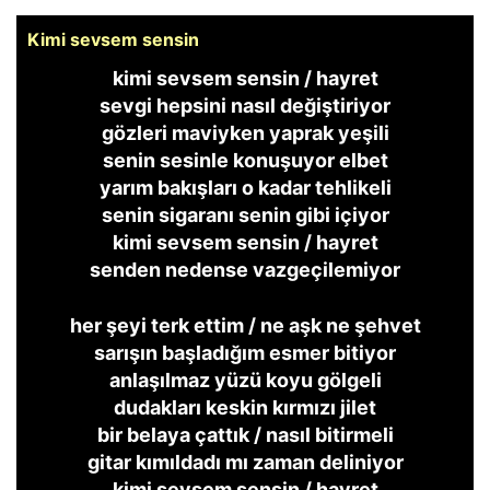
Kimi sevsem sensin
kimi sevsem sensin / hayret
sevgi hepsini nasıl değiştiriyor
gözleri maviyken yaprak yeşili
senin sesinle konuşuyor elbet
yarım bakışları o kadar tehlikeli
senin sigaranı senin gibi içiyor
kimi sevsem sensin / hayret
senden nedense vazgeçilemiyor
her şeyi terk ettim / ne aşk ne şehvet
sarışın başladığım esmer bitiyor
anlaşılmaz yüzü koyu gölgeli
dudakları keskin kırmızı jilet
bir belaya çattık / nasıl bitirmeli
gitar kımıldadı mı zaman deliniyor
kimi sevsem sensin / hayret