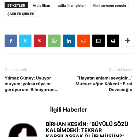
ETIKETLER
Attila İlhan
attila ilhan şiirleri
Kimi sevsem sensin
ŞAİRLER ŞİİRLER
Önceki İçerik
Sonraki İçerik
Yılmaz Güney: Uyuyor
“Hayatın anlamı sevgidir…”
muyum; yoksa rüya mı
Mutsuzluğun Kökeni – Fırat
görüyorum. Bilmiyorum…
Devecioğlu
İlgili Haberler
BİRHAN KESKİN: “BÜYÜLÜ SÖZÜ
KALBİMDEKİ: TEKRAR
KARŞILAŞSAK ÖLÜR MÜSÜN?”