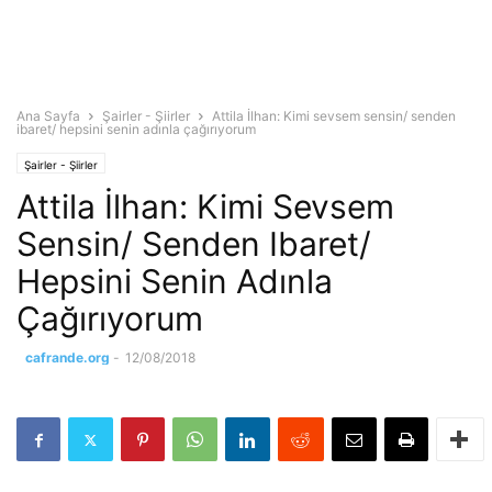
Ana Sayfa
Şairler - Şiirler
Attila İlhan: Kimi sevsem sensin/ senden
ibaret/ hepsini senin adınla çağırıyorum
Şairler - Şiirler
Attila İlhan: Kimi Sevsem
Sensin/ Senden Ibaret/
Hepsini Senin Adınla
Çağırıyorum
cafrande.org
-
12/08/2018