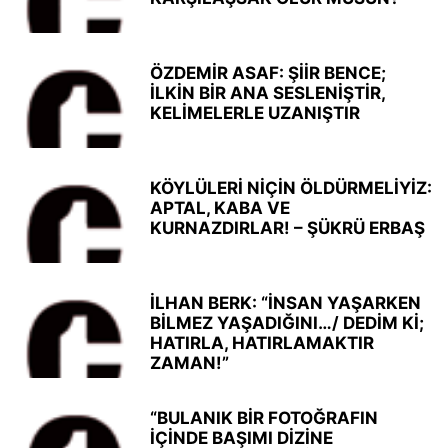
ÖZDEMİR ASAF: ŞİİR BENCE;
İLKİN BİR ANA SESLENİŞTİR,
KELİMELERLE UZANIŞTIR
KÖYLÜLERİ NİÇİN ÖLDÜRMELİYİZ:
APTAL, KABA VE
KURNAZDIRLAR! – ŞÜKRÜ ERBAŞ
İLHAN BERK: “İNSAN YAŞARKEN
BİLMEZ YAŞADIĞINI…/ DEDİM Kİ;
HATIRLA, HATIRLAMAKTIR
ZAMAN!”
“BULANIK BİR FOTOĞRAFIN
İÇİNDE BAŞIMI DİZİNE