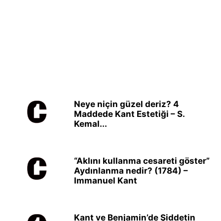
Neye niçin güzel deriz? 4
Maddede Kant Estetiği – S.
Kemal...
“Aklını kullanma cesareti göster”
Aydınlanma nedir? (1784) –
Immanuel Kant
Kant ve Benjamin’de Şiddetin