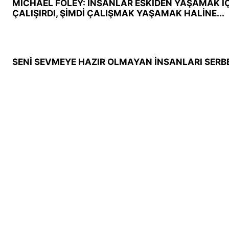
MICHAEL FOLEY: İNSANLAR ESKİDEN YAŞAMAK İ
ÇALIŞIRDI, ŞİMDİ ÇALIŞMAK YAŞAMAK HALİNE...
SENİ SEVMEYE HAZIR OLMAYAN İNSANLARI SERBE