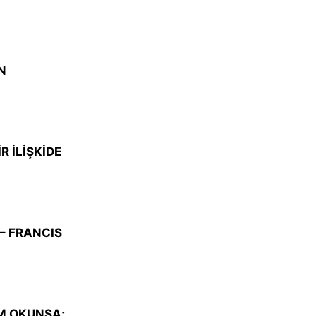
N
 İLİŞKİDE
– FRANCIS
IM OKUNSA;