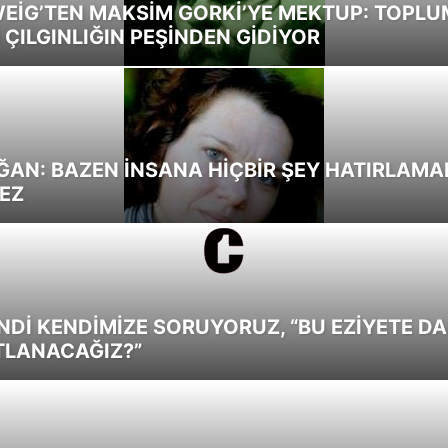
EİG’TEN MAKSİM GORKİ’YE MEKTUP: TOPLU
 ÇILGINLIĞIN PEŞİNDEN GİDİYOR
ĞAN: BAZEN İNSANA HİÇBİR ŞEY HATIRLAM
EZ
NDİ KENDİMİZE SORUYORUZ, “BU EZİYETE D
TLANACAĞIZ?”