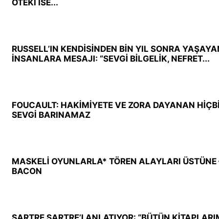
ÖTEKİ İSE...
RUSSELL’IN KENDİSİNDEN BİN YIL SONRA YAŞAYA
İNSANLARA MESAJI: “SEVGİ BİLGELİK, NEFRET...
FOUCAULT: HAKİMİYETE VE ZORA DAYANAN HİÇBİR
SEVGİ BARINAMAZ
MASKELİ OYUNLARLA* TÖREN ALAYLARI ÜSTÜNE 
BACON
SARTRE SARTRE’I ANLATIYOR: “BÜTÜN KİTAPLAR