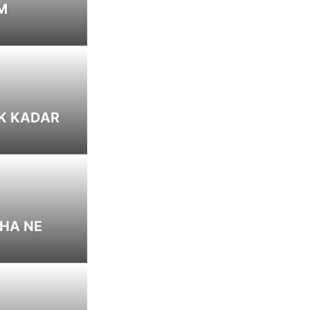
M
AK KADAR
AHA NE