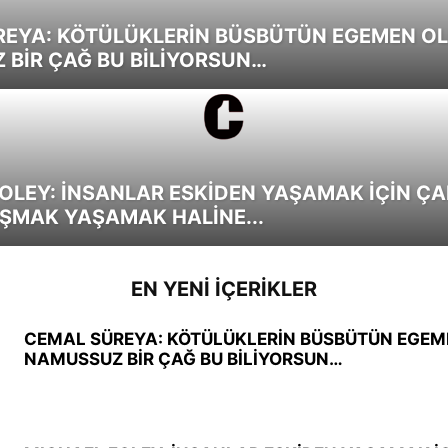
REYA: KÖTÜLÜKLERİN BÜSBÜTÜN EGEMEN O
BİR ÇAĞ BU BİLİYORSUN…
OLEY: İNSANLAR ESKİDEN YAŞAMAK İÇİN ÇAL
IŞMAK YAŞAMAK HALİNE...
EN YENI İÇERIKLER
CEMAL SÜREYA: KÖTÜLÜKLERİN BÜSBÜTÜN EGE
NAMUSSUZ BİR ÇAĞ BU BİLİYORSUN…