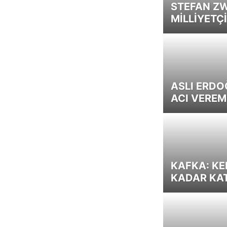
STEFAN ZW
MİLLİYETÇİ
ASLI ERDO
ACI VEREM
KAFKA: KE
KADAR KA