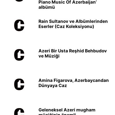
Piano Music Of Azerbaijan’
albümü
Rain Sultanov ve Albümlerinden
Eserler (Caz Koleksiyonu)
Azeri Bir Usta Reşhid Behbudov
ve Müziği
Amina Figarova, Azerbaycandan
Dünyaya Caz
Geleneksel Azeri mugham