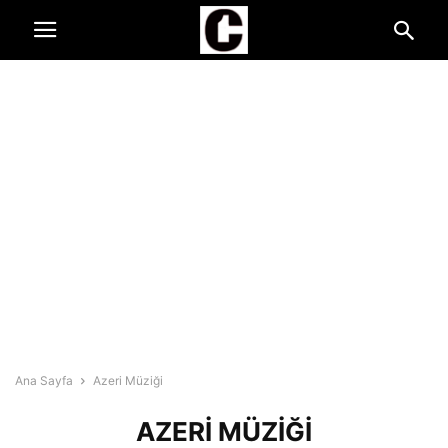
Ana Sayfa
Azeri Müziği
AZERI MÜZIĞI