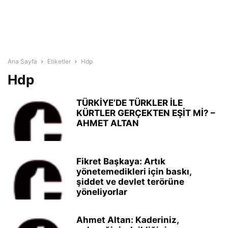
Ana Sayfa
Etiketler
Hdp
Hdp
TÜRKİYE’DE TÜRKLER İLE
KÜRTLER GERÇEKTEN EŞİT Mİ? –
AHMET ALTAN
Fikret Başkaya: Artık
yönetemedikleri için baskı,
şiddet ve devlet terörüne
yöneliyorlar
Ahmet Altan: Kaderiniz,