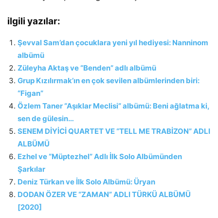
ilgili yazılar:
Şevval Sam’dan çocuklara yeni yıl hediyesi: Nanninom
albümü
Züleyha Aktaş ve “Benden” adlı albümü
Grup Kızılırmak’ın en çok sevilen albümlerinden biri:
“Figan”
Özlem Taner “Aşıklar Meclisi” albümü: Beni ağlatma ki,
sen de gülesin…
SENEM DİYİCİ QUARTET VE “TELL ME TRABİZON” ADLI
ALBÜMÜ
Ezhel ve “Müptezhel” Adlı İlk Solo Albümünden
Şarkılar
Deniz Türkan ve İlk Solo Albümü: Üryan
DODAN ÖZER VE “ZAMAN” ADLI TÜRKÜ ALBÜMÜ
[2020]