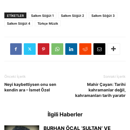
ETIKETLER
Salkım Söğüt 1
Salkım Söğüt 2
Salkım Söğüt 3
Salkım Söğüt 4
Türkçe Müzik
Önceki İçerik
Sonraki İçerik
Neyi kaybettiysen onu sen
Mahir Çayan: Tarihi
kendin ara – İsmet Özel
kahramanlar değil,
kahramanları tarih yaratır
İlgili Haberler
BURHAN ÖÇAL ‘SULTAN’ VE