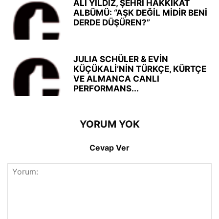
ALİ YILDIZ, ŞEHRİ HAKKİKAT
ALBÜMÜ: “AŞK DEĞİL MİDİR BENİ
DERDE DÜŞÜREN?”
JULIA SCHÜLER & EVİN
KÜÇÜKALİ’NİN TÜRKÇE, KÜRTÇE
VE ALMANCA CANLI
PERFORMANS...
YORUM YOK
Cevap Ver