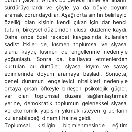
durum yarattı. Ancak bu gereksinimler varlıklarını
sürdürüyorlardı ve şöyle ya da böyle doyum
aramak zorundaydılar. Aşağı orta sınıfın belirleyici
özelliği olan kişinin kendi çıkan için dar bencil
tutum, bireysel düzlemden ulusal düzleme kaydı.
Daha önce özel rekabet kavgasında kullanılan
sadist itkiler de, kısmen toplumsal ve siyasal
alana kaydı, kısmen de engellenme nedeniyle
yoğunlaştı. Sonra da, kısıtlayıcı etmenlerden
kurtulan bu dürtüler, siyasal kıyım ve savaş
edimlerinde doyum aramaya başladı. Sonuçta,
genel durumun engelleyici nitelikleri nedeniyle
ortaya çıkan öfkeyle birleşen psikolojik güçler,
var olan toplumsal düzeni sağlamlaştırmak
yerine, demokratik toplumun geleneksel siyasal
ve ekonomik yapısını yıkmak isteyen grup-ların
kullanabileceği dinamit haline geldi.
Toplumsal kişiliğin biçimlenmesinde eğitim