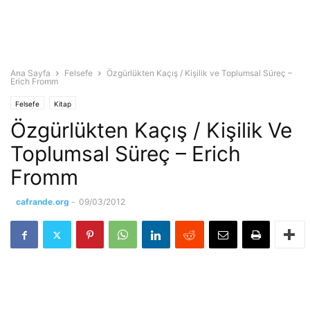
Ana Sayfa
Felsefe
Özgürlükten Kaçış / Kişilik ve Toplumsal Süreç –
Erich Fromm
Felsefe
Kitap
Özgürlükten Kaçış / Kişilik Ve
Toplumsal Süreç – Erich
Fromm
cafrande.org
-
09/03/2012