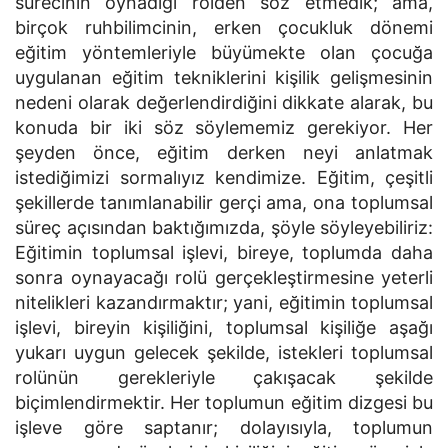
sürecinin oynadığı rolden söz etmedik; ama,
birçok ruhbilimcinin, erken çocukluk dönemi
eğitim yöntemleriyle büyümekte olan çocuğa
uygulanan eğitim tekniklerini kişilik gelişmesinin
nedeni olarak değerlendirdiğini dikkate alarak, bu
konuda bir iki söz söylememiz gerekiyor. Her
şeyden önce, eğitim derken neyi anlatmak
istediğimizi sormalıyız kendimize. Eğitim, çeşitli
şekillerde tanımlanabilir gerçi ama, ona toplumsal
süreç açısından baktığımızda, şöyle söyleyebiliriz:
Eğitimin toplumsal işlevi, bireye, toplumda daha
sonra oynayacağı rolü gerçekleştirmesine yeterli
nitelikleri kazandırmaktır; yani, eğitimin toplumsal
işlevi, bireyin kişiliğini, toplumsal kişiliğe aşağı
yukarı uygun gelecek şekilde, istekleri toplumsal
rolünün gerekleriyle çakışacak şekilde
biçimlendirmektir. Her toplumun eğitim dizgesi bu
işleve göre saptanır; dolayısıyla, toplumun