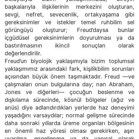
başkalarıyla ilişkilerinin merkezini oluşturan,
sevgi, nefret, sevecenlik, ortakyaşama gibi
gereksinimler ve istekler temel ruhbilim sel
görüngüyü oluşturur; Freud’daysa bunlar
içgüdüsel gereksinimlerin doyurulması ya da
bastırılmasının ikincil sonuçlan olarak
değerlendirilir.
Freud’un biyolojik yaklaşımıyla bizim toplumsal
yaklaşımımız arasındaki fark, kişilikbilim sorunları
açısından büyük önem taşımaktadır. Freud —ve
çalışmaları onun bulgularına day; nan Abraham,
Jones ve diğerleri— çocuğun beslenme ve
dışkılama sürecinde, kösnül bölgeler (ağız ve
anüs) diye adlandırdıkları yerlerde haz deneyimi
yaşadığını varsaydılar; normal gelişme sürecinde
daha sonraki yıllarda üreme organları bölgesinin
en önemli haz yöresi olması gerekirken, aşın
uyarılma, engellenme ya da yapısal olarak