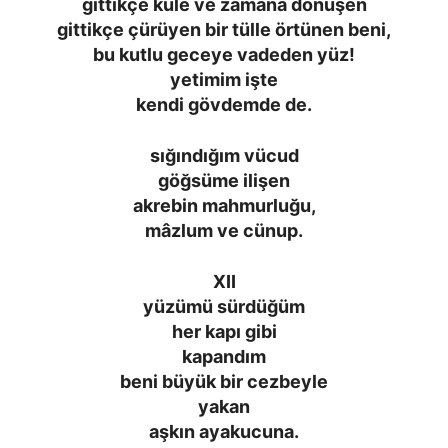
gittikçe küle ve zamana dönüşen
gittikçe çürüyen bir tülle örtünen beni,
bu kutlu geceye vadeden yüz!
yetimim işte
kendi gövdemde de.
sığındığım vücud
göğsüme ilişen
akrebin mahmurluğu,
mâzlum ve cünup.
XII
yüzümü sürdüğüm
her kapı gibi
kapandım
beni büyük bir cezbeyle
yakan
aşkın ayakucuna.