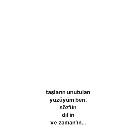
taşların unutulan
yüzüyüm ben.
söz’ün
dil’in
ve zaman’ın…