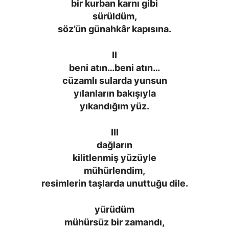
bir kurban karnı gibi
sürüldüm,
söz’ün günahkâr kapısına.
II
beni atın…beni atın…
cüzamlı sularda yunsun
yılanların bakışıyla
yıkandığım yüz.
III
dağların
kilitlenmiş yüzüyle
mühürlendim,
resimlerin taşlarda unuttuğu dile.
yürüdüm
mühürsüz bir zamandı,