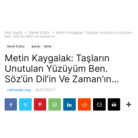
Ana Sayfa
Genel Kültür
Metin Kaygalak: Taşların unutulan yüzüyüm
ben. Söz’ün dil’in ve zaman’ın…
Genel Kültür
Şairler - Şiirler
Metin Kaygalak: Taşların
Unutulan Yüzüyüm Ben.
Söz’ün Dil’in Ve Zaman’ın…
cafrande.org
-
22/07/2017