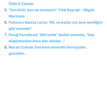
Öldü O Zaman
“Sen bil ki, ben de seveyim!” Yitik Kaynak – Nilgün
Marmara
Federico Garcia Lorca: “Ah, ne kadar zor seni sevdiğim
gibi sevmek!”
Furuğ Ferruhzad: “Bitti artık” dedim anneme, “hep
düşünmeden önce olur olanlar…”
Necati Cumalı: Sen beni severdin Sen iyiydin,
güzeldin…