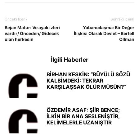
Önceki İçerik
Sonraki İçerik
Bejan Matur: Ve ayak izleri
Yabancılaşma: Bir Değer
vardır/ Önceden/ Gidecek
İlişkisi Olarak Devlet – Bertell
olan herkesin
Ollman
İlgili Haberler
BİRHAN KESKİN: “BÜYÜLÜ SÖZÜ
KALBİMDEKİ: TEKRAR
KARŞILAŞSAK ÖLÜR MÜSÜN?”
ÖZDEMİR ASAF: ŞİİR BENCE;
İLKİN BİR ANA SESLENİŞTİR,
KELİMELERLE UZANIŞTIR