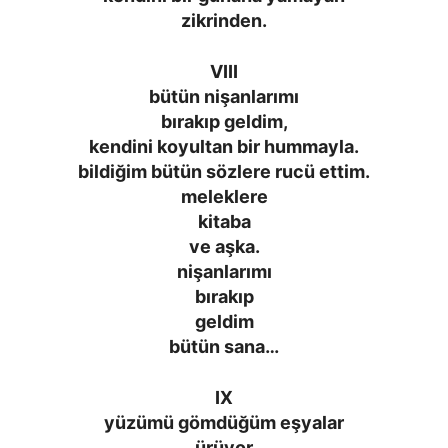
zikrinden.
VIII
bütün nişanlarımı
bırakıp geldim,
kendini koyultan bir hummayla.
bildiğim bütün sözlere rucü ettim.
meleklere
kitaba
ve aşka.
nişanlarımı
bırakıp
geldim
bütün sana…
IX
yüzümü gömdüğüm eşyalar
ürüyor