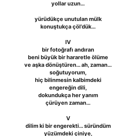
yollar uzun…
yürüdükçe unutulan mülk
konuştukça çöl’dük…
IV
bir fotoğrafı andıran
beni büyük bir hararetle ölüme
ve aşka dönüştüren… ah, zaman…
soğutuyorum,
hiç bilinmesin kalbimdeki
engereğin dili,
dokundukça her yanım
çürüyen zaman…
V
dilim ki bir engerekti… süründüm
yüzümdeki çiniye,