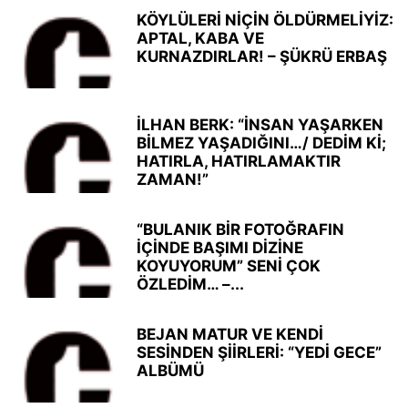
KÖYLÜLERİ NİÇİN ÖLDÜRMELİYİZ:
APTAL, KABA VE
KURNAZDIRLAR! – ŞÜKRÜ ERBAŞ
İLHAN BERK: “İNSAN YAŞARKEN
BİLMEZ YAŞADIĞINI…/ DEDİM Kİ;
HATIRLA, HATIRLAMAKTIR
ZAMAN!”
“BULANIK BİR FOTOĞRAFIN
İÇİNDE BAŞIMI DİZİNE
KOYUYORUM” SENİ ÇOK
ÖZLEDİM… –...
BEJAN MATUR VE KENDİ
SESİNDEN ŞİİRLERİ: “YEDİ GECE”
ALBÜMÜ