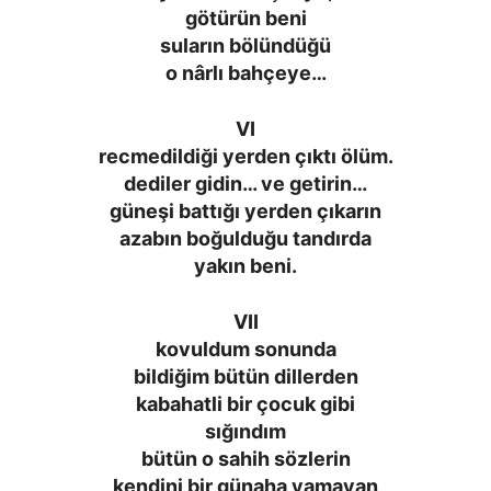
götürün beni
suların bölündüğü
o nârlı bahçeye…
VI
recmedildiği yerden çıktı ölüm.
dediler gidin… ve getirin…
güneşi battığı yerden çıkarın
azabın boğulduğu tandırda
yakın beni.
VII
kovuldum sonunda
bildiğim bütün dillerden
kabahatli bir çocuk gibi
sığındım
bütün o sahih sözlerin
kendini bir günaha yamayan