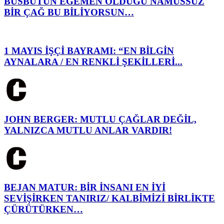
BÜSBÜTÜN EGEMEN OLDUĞU NAMUSSUZ
BİR ÇAĞ BU BİLİYORSUN…
1 MAYIS İŞÇİ BAYRAMI: “EN BİLGİN
AYNALARA / EN RENKLİ ŞEKİLLERİ...
JOHN BERGER: MUTLU ÇAĞLAR DEĞİL,
YALNIZCA MUTLU ANLAR VARDIR!
BEJAN MATUR: BİR İNSANI EN İYİ
SEVİŞİRKEN TANIRIZ/ KALBİMİZİ BİRLİKTE
ÇÜRÜTÜRKEN…