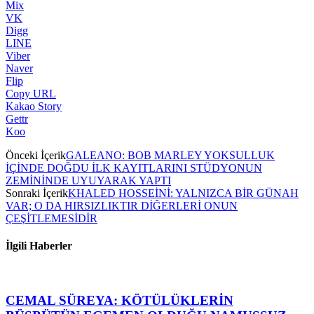
Mix
VK
Digg
LINE
Viber
Naver
Flip
Copy URL
Kakao Story
Gettr
Koo
Önceki İçerik
GALEANO: BOB MARLEY YOKSULLUK
İÇİNDE DOĞDU İLK KAYITLARINI STÜDYONUN
ZEMİNİNDE UYUYARAK YAPTI
Sonraki İçerik
KHALED HOSSEİNİ: YALNIZCA BİR GÜNAH
VAR; O DA HIRSIZLIKTIR DİĞERLERİ ONUN
ÇEŞİTLEMESİDİR
İlgili Haberler
CEMAL SÜREYA: KÖTÜLÜKLERİN