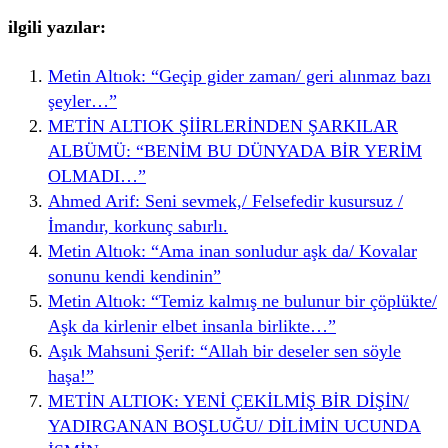
ilgili yazılar:
Metin Altıok: “Geçip gider zaman/ geri alınmaz bazı
şeyler…”
METİN ALTIOK ŞİİRLERİNDEN ŞARKILAR
ALBÜMÜ: “BENİM BU DÜNYADA BİR YERİM
OLMADI…”
Ahmed Arif: Seni sevmek,/ Felsefedir kusursuz /
İmandır, korkunç sabırlı.
Metin Altıok: “Ama inan sonludur aşk da/ Kovalar
sonunu kendi kendinin”
Metin Altıok: “Temiz kalmış ne bulunur bir çöplükte/
Aşk da kirlenir elbet insanla birlikte…”
Aşık Mahsuni Şerif: “Allah bir deseler sen söyle
haşa!”
METİN ALTIOK: YENİ ÇEKİLMİŞ BİR DİŞİN/
YADIRGANAN BOŞLUĞU/ DİLİMİN UCUNDA