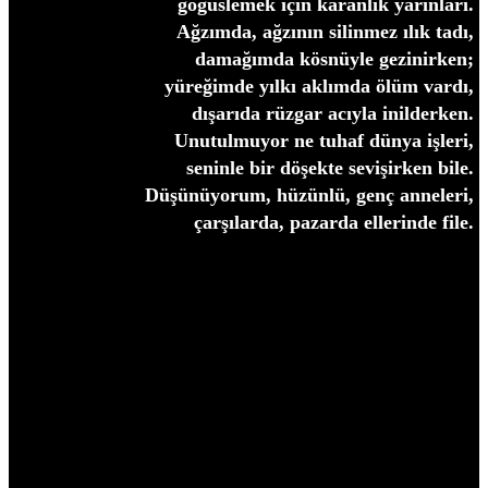
göğüslemek için karanlık yarınları.
Ağzımda, ağzının silinmez ılık tadı,
damağımda kösnüyle gezinirken;
yüreğimde yılkı aklımda ölüm vardı,
dışarıda rüzgar acıyla inilderken.
Unutulmuyor ne tuhaf dünya işleri,
seninle bir döşekte sevişirken bile.
Düşünüyorum, hüzünlü, genç anneleri,
çarşılarda, pazarda ellerinde file.