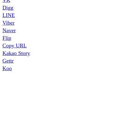
Digg
LINE
Viber
Naver
Flip
Copy URL
Kakao Story
Gettr
Koo