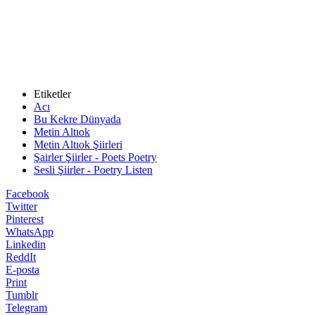
Etiketler
Acı
Bu Kekre Dünyada
Metin Altıok
Metin Altıok Şiirleri
Şairler Şiirler - Poets Poetry
Sesli Şiirler - Poetry Listen
Facebook
Twitter
Pinterest
WhatsApp
Linkedin
ReddIt
E-posta
Print
Tumblr
Telegram