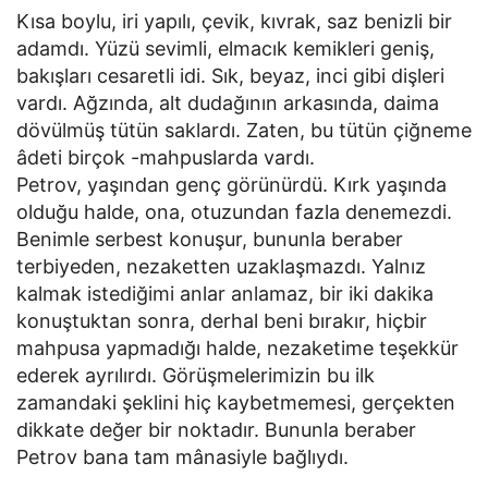
Kısa boylu, iri yapılı, çevik, kıvrak, saz benizli bir
adamdı. Yüzü sevimli, elmacık kemikleri geniş,
bakışları cesaretli idi. Sık, beyaz, inci gibi dişleri
vardı. Ağzında, alt dudağının arkasında, daima
dövülmüş tütün saklardı. Zaten, bu tütün çiğneme
âdeti birçok -mahpuslarda vardı.
Petrov, yaşından genç görünürdü. Kırk yaşında
olduğu halde, ona, otuzundan fazla denemezdi.
Benimle serbest konuşur, bununla beraber
terbiyeden, nezaketten uzaklaşmazdı. Yalnız
kalmak istediğimi anlar anlamaz, bir iki dakika
konuştuktan sonra, derhal beni bırakır, hiçbir
mahpusa yapmadığı halde, nezaketime teşekkür
ederek ayrılırdı. Görüşmelerimizin bu ilk
zamandaki şeklini hiç kaybetmemesi, gerçekten
dikkate değer bir noktadır. Bununla beraber
Petrov bana tam mânasiyle bağlıydı.