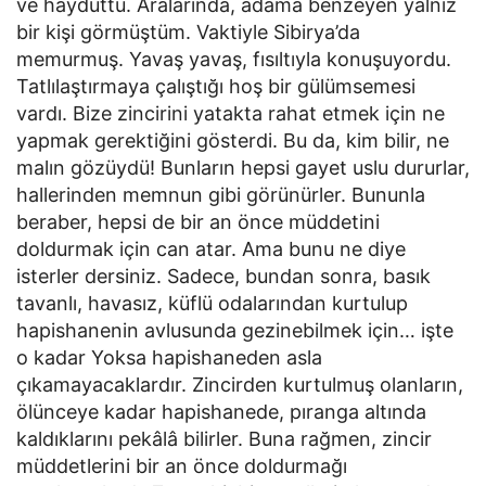
ve hayduttu. Aralarında, adama benzeyen yalnız
bir kişi görmüştüm. Vaktiyle Sibirya’da
memurmuş. Yavaş yavaş, fısıltıyla konuşuyordu.
Tatlılaştırmaya çalıştığı hoş bir gülümsemesi
vardı. Bize zincirini yatakta rahat etmek için ne
yapmak gerektiğini gösterdi. Bu da, kim bilir, ne
malın gözüydü! Bunların hepsi gayet uslu dururlar,
hallerinden memnun gibi görünürler. Bununla
beraber, hepsi de bir an önce müddetini
doldurmak için can atar. Ama bunu ne diye
isterler dersiniz. Sadece, bundan sonra, basık
tavanlı, havasız, küflü odalarından kurtulup
hapishanenin avlusunda gezinebilmek için… işte
o kadar Yoksa hapishaneden asla
çıkamayacaklardır. Zincirden kurtulmuş olanların,
ölünceye kadar hapishanede, pıranga altında
kaldıklarını pekâlâ bilirler. Buna rağmen, zincir
müddetlerini bir an önce doldurmağı