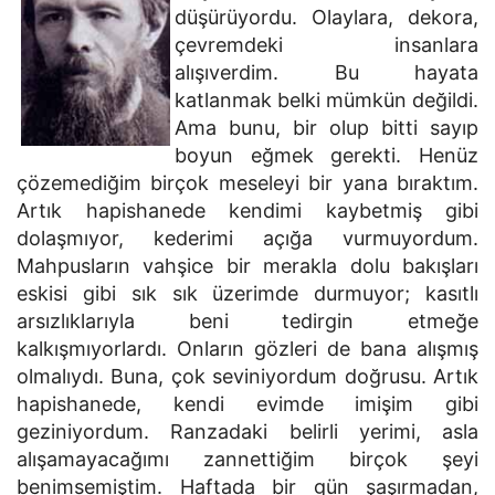
düşürüyordu. Olaylara, dekora,
çevremdeki insanlara
alışıverdim. Bu hayata
katlanmak belki mümkün değildi.
Ama bunu, bir olup bitti sayıp
boyun eğmek gerekti. Henüz
çözemediğim birçok meseleyi bir yana bıraktım.
Artık hapishanede kendimi kaybetmiş gibi
dolaşmıyor, kederimi açığa vurmuyordum.
Mahpusların vahşice bir merakla dolu bakışları
eskisi gibi sık sık üzerimde durmuyor; kasıtlı
arsızlıklarıyla beni tedirgin etmeğe
kalkışmıyorlardı. Onların gözleri de bana alışmış
olmalıydı. Buna, çok seviniyordum doğrusu. Artık
hapishanede, kendi evimde imişim gibi
geziniyordum. Ranzadaki belirli yerimi, asla
alışamayacağımı zannettiğim birçok şeyi
benimsemiştim. Haftada bir gün şaşırmadan,