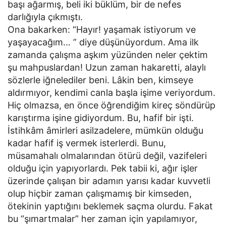
başı ağarmış, beli iki büklüm, bir de nefes
darlığıyla çıkmıştı.
Ona bakarken: “Hayır! yaşamak istiyorum ve
yaşayacağım… ” diye düşünüyordum. Ama ilk
zamanda çalışma aşkım yüzünden neler çektim
şu mahpuslardan! Uzun zaman hakaretti, alaylı
sözlerle iğnelediler beni. Lâkin ben, kimseye
aldırmıyor, kendimi canla başla işime veriyordum.
Hiç olmazsa, en önce öğrendiğim kireç söndürüp
karıştırma işine gidiyordum. Bu, hafif bir işti.
İstihkâm âmirleri asilzadelere, mümkün olduğu
kadar hafif iş vermek isterlerdi. Bunu,
müsamahalı olmalarından ötürü değil, vazifeleri
olduğu için yapıyorlardı. Pek tabii ki, ağır işler
üzerinde çalışan bir adamın yarısı kadar kuvvetli
olup hiçbir zaman çalışmamış bir kimseden,
ötekinin yaptığını beklemek saçma olurdu. Fakat
bu “şımartmalar” her zaman için yapılamıyor,