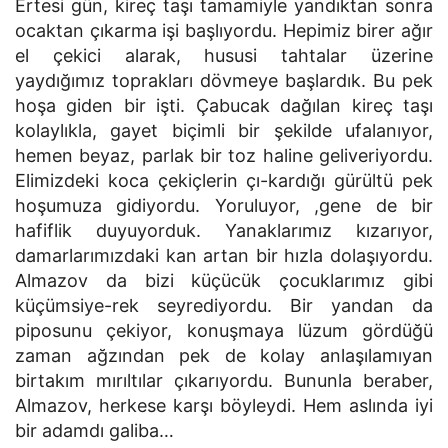
Ertesi gün, kireç taşı tamamiyle yandıktan sonra
ocaktan çıkarma işi başlıyordu. Hepimiz birer ağır
el çekici alarak, hususi tahtalar üzerine
yaydığımız toprakları dövmeye başlardık. Bu pek
hoşa giden bir işti. Çabucak dağılan kireç taşı
kolaylıkla, gayet biçimli bir şekilde ufalanıyor,
hemen beyaz, parlak bir toz haline geliveriyordu.
Elimizdeki koca çekiçlerin çı-kardığı gürültü pek
hoşumuza gidiyordu. Yoruluyor, ,gene de bir
hafiflik duyuyorduk. Yanaklarımız kızarıyor,
damarlarımızdaki kan artan bir hızla dolaşıyordu.
Almazov da bizi küçücük çocuklarımız gibi
küçümsiye-rek seyrediyordu. Bir yandan da
piposunu çekiyor, konuşmaya lüzum gördüğü
zaman ağzından pek de kolay anlaşılamıyan
birtakım mırıltılar çıkarıyordu. Bununla beraber,
Almazov, herkese karşı böyleydi. Hem aslında iyi
bir adamdı galiba…