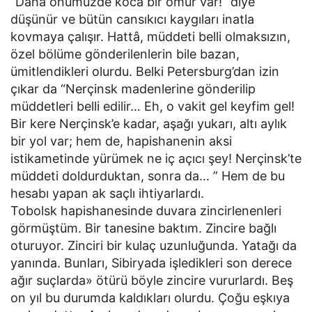
“Daha önümüzde koca bir ömür var!” diye
düşünür ve bütün cansıkıcı kaygıları inatla
kovmaya çalışır. Hattâ, müddeti belli olmaksızın,
özel bölüme gönderilenlerin bile bazan,
ümitlendikleri olurdu. Belki Petersburg’dan izin
çıkar da “Nerçinsk madenlerine gönderilip
müddetleri belli edilir… Eh, o vakit gel keyfim gel!
Bir kere Nerçinsk’e kadar, aşağı yukarı, altı aylık
bir yol var; hem de, hapishanenin aksi
istikametinde yürümek ne iç açıcı şey! Nerçinsk’te
müddeti doldurduktan, sonra da… ” Hem de bu
hesabı yapan ak saçlı ihtiyarlardı.
Tobolsk hapishanesinde duvara zincirlenenleri
görmüştüm. Bir tanesine baktım. Zincire bağlı
oturuyor. Zinciri bir kulaç uzunluğunda. Yatağı da
yanında. Bunları, Sibiryada işledikleri son derece
ağır suçlarda» ötürü böyle zincire vururlardı. Beş
on yıl bu durumda kaldıkları olurdu. Çoğu eşkıya