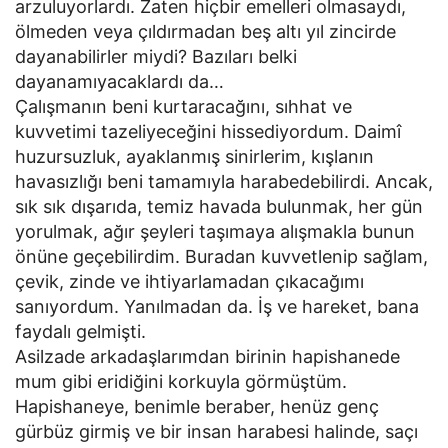
arzuluyorlardı. Zaten hiçbir emelleri olmasaydı,
ölmeden veya çıldırmadan beş altı yıl zincirde
dayanabilirler miydi? Bazıları belki
dayanamıyacaklardı da…
Çalışmanın beni kurtaracağını, sıhhat ve
kuvvetimi tazeliyeceğini hissediyordum. Daimî
huzursuzluk, ayaklanmış sinirlerim, kışlanın
havasızlığı beni tamamıyla harabedebilirdi. Ancak,
sık sık dışarıda, temiz havada bulunmak, her gün
yorulmak, ağır şeyleri taşımaya alışmakla bunun
önüne geçebilirdim. Buradan kuvvetlenip sağlam,
çevik, zinde ve ihtiyarlamadan çıkacağımı
sanıyordum. Yanılmadan da. İş ve hareket, bana
faydalı gelmişti.
Asilzade arkadaşlarımdan birinin hapishanede
mum gibi eridiğini korkuyla görmüştüm.
Hapishaneye, benimle beraber, henüz genç
gürbüz girmiş ve bir insan harabesi halinde, saçı