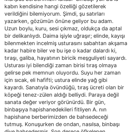
kabın kendisine hangi özelliği gözetilerek
verildiğini bilemiyorum. Şimdi, şu satırları
yazarken, gözümün önüne geliyor bu adam.
Uzun boylu, kuru, sesi çıkmaz, oldukça da aptal
bir delikanlıydı. Daima işiyle uğraşır; elinde, kayışı
bilenmekten incelmiş usturasını sabahtan akşama
kadar habire biler ve bu işe o kadar dalardı ki,
tıraşı, galiba, hayatının biricik meşguliyeti sayardı.
Usturası iyi bilendiği zaman birisi tıraş olmaya
gelirse pek memnun oluyordu. Suyu her zaman
için sıcak, eli hafifti; ustura elinde yağ gibi
kayardı. Sanatıyla övündüğü, tıraş ücreti olan bir
köpeği tenez-zülen aldığı belliydi. Paraya değil
sanata değer veriyor görünürdü. Bir gün,
binbaşıya hapishanedekileri fitliyen A. nın
hapishane berberimizden de bahsedeceği
tutmuş. Konuşurken de ondan, nasılsa, binbaşı
diye bahsedermiş. Son derece öfkelenen,