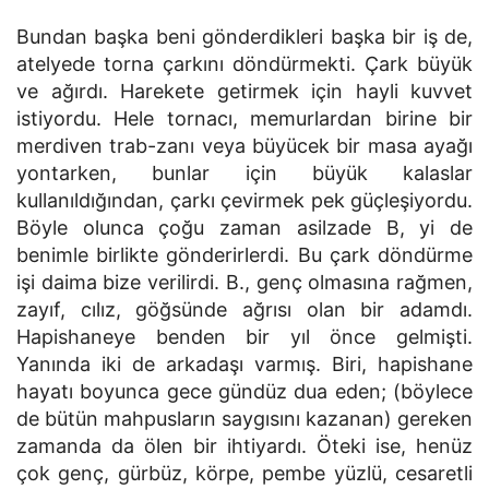
Bundan başka beni gönderdikleri başka bir iş de,
atelyede torna çarkını döndürmekti. Çark büyük
ve ağırdı. Harekete getirmek için hayli kuvvet
istiyordu. Hele tornacı, memurlardan birine bir
merdiven trab-zanı veya büyücek bir masa ayağı
yontarken, bunlar için büyük kalaslar
kullanıldığından, çarkı çevirmek pek güçleşiyordu.
Böyle olunca çoğu zaman asilzade B, yi de
benimle birlikte gönderirlerdi. Bu çark döndürme
işi daima bize verilirdi. B., genç olmasına rağmen,
zayıf, cılız, göğsünde ağrısı olan bir adamdı.
Hapishaneye benden bir yıl önce gelmişti.
Yanında iki de arkadaşı varmış. Biri, hapishane
hayatı boyunca gece gündüz dua eden; (böylece
de bütün mahpusların saygısını kazanan) gereken
zamanda da ölen bir ihtiyardı. Öteki ise, henüz
çok genç, gürbüz, körpe, pembe yüzlü, cesaretli