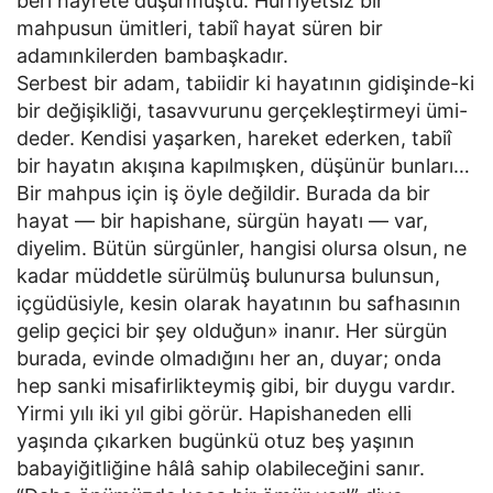
beri hayrete düşürmüştü. Hürriyetsiz bir
mahpusun ümitleri, tabiî hayat süren bir
adamınkilerden bambaşkadır.
Serbest bir adam, tabiidir ki hayatının gidişinde-ki
bir değişikliği, tasavvurunu gerçekleştirmeyi ümi-
deder. Kendisi yaşarken, hareket ederken, tabiî
bir hayatın akışına kapılmışken, düşünür bunları…
Bir mahpus için iş öyle değildir. Burada da bir
hayat — bir hapishane, sürgün hayatı — var,
diyelim. Bütün sürgünler, hangisi olursa olsun, ne
kadar müddetle sürülmüş bulunursa bulunsun,
içgüdüsiyle, kesin olarak hayatının bu safhasının
gelip geçici bir şey olduğun» inanır. Her sürgün
burada, evinde olmadığını her an, duyar; onda
hep sanki misafirlikteymiş gibi, bir duygu vardır.
Yirmi yılı iki yıl gibi görür. Hapishaneden elli
yaşında çıkarken bugünkü otuz beş yaşının
babayiğitliğine hâlâ sahip olabileceğini sanır.