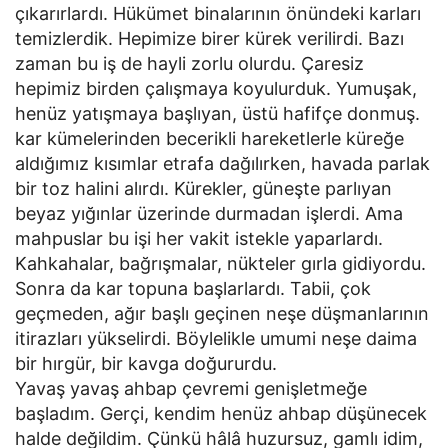
çıkarırlardı. Hükümet binalarının önündeki karları
temizlerdik. Hepimize birer kürek verilirdi. Bazı
zaman bu iş de hayli zorlu olurdu. Çaresiz
hepimiz birden çalışmaya koyulurduk. Yumuşak,
henüz yatışmaya başlıyan, üstü hafifçe donmuş.
kar kümelerinden becerikli hareketlerle küreğe
aldığımız kısımlar etrafa dağılırken, havada parlak
bir toz halini alırdı. Kürekler, güneşte parlıyan
beyaz yığınlar üzerinde durmadan işlerdi. Ama
mahpuslar bu işi her vakit istekle yaparlardı.
Kahkahalar, bağrışmalar, nükteler gırla gidiyordu.
Sonra da kar topuna başlarlardı. Tabii, çok
geçmeden, ağır başlı geçinen neşe düşmanlarının
itirazları yükselirdi. Böylelikle umumi neşe daima
bir hırgür, bir kavga doğururdu.
Yavaş yavaş ahbap çevremi genişletmeğe
başladım. Gerçi, kendim henüz ahbap düşünecek
halde değildim. Çünkü hâlâ huzursuz, gamlı idim,