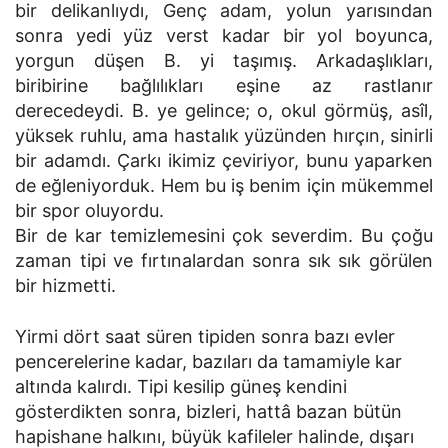
bir delikanlıydı, Genç adam, yolun yarısından
sonra yedi yüz verst kadar bir yol boyunca,
yorgun düşen B. yi taşımış. Arkadaşlıkları,
biribirine bağlılıkları eşine az rastlanır
derecedeydi. B. ye gelince; o, okul görmüş, asîl,
yüksek ruhlu, ama hastalık yüzünden hırçın, sinirli
bir adamdı. Çarkı ikimiz çeviriyor, bunu yaparken
de eğleniyorduk. Hem bu iş benim için mükemmel
bir spor oluyordu.
Bir de kar temizlemesini çok severdim. Bu çoğu
zaman tipi ve fırtınalardan sonra sık sık görülen
bir hizmetti.
Yirmi dört saat süren tipiden sonra bazı evler
pencerelerine kadar, bazıları da tamamiyle kar
altında kalırdı. Tipi kesilip güneş kendini
gösterdikten sonra, bizleri, hattâ bazan bütün
hapishane halkını, büyük kafileler halinde, dışarı