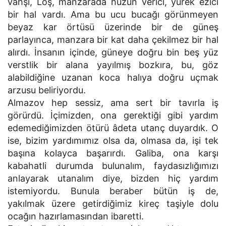
vahşi, Loş, manzarada hüzün verici, yürek ezici
bir hal vardı. Ama bu ucu bucağı görünmeyen
beyaz kar örtüsü üzerinde bir de güneş
parlayınca, manzara bir kat daha çekilmez bir hal
alırdı. İnsanın içinde, güneye doğru bin beş yüz
verstlik bir alana yayılmış bozkıra, bu, göz
alabildiğine uzanan koca halıya doğru uçmak
arzusu beliriyordu.
Almazov hep sessiz, ama sert bir tavırla iş
görürdü. İçimizden, ona gerektiği gibi yardım
edemediğimizden ötürü âdeta utanç duyardık. O
ise, bizim yardımımız olsa da, olmasa da, işi tek
başına kolayca başarırdı. Galiba, ona karşı
kabahatli durumda bulunalım, faydasızlığımızı
anlayarak utanalım diye, bizden hiç yardım
istemiyordu. Bunula beraber bütün iş de,
yakılmak üzere getirdiğimiz kireç taşiyle dolu
ocağın hazırlamasından ibaretti.