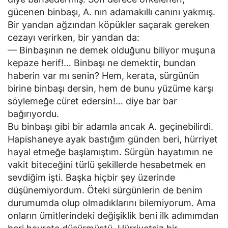
gücenen binbaşı, A. nın adamakıllı canını yakmış.
Bir yandan ağzından köpükler saçarak gereken
cezayı verirken, bir yandan da:
— Binbaşının ne demek olduğunu biliyor muşuna
kepaze herif!… Binbaşı ne demektir, bundan
haberin var mı senin? Hem, kerata, sürgünün
birine binbaşı dersin, hem de bunu yüzüme karşı
söylemeğe cüret edersin!… diye bar bar
bağırıyordu.
Bu binbaşı gibi bir adamla ancak A. geçinebilirdi.
Hapishaneye ayak bastığım günden beri, hürriyet
hayal etmeğe başlamıştım. Sürgün hayatımın ne
vakit biteceğini türlü şekillerde hesabetmek en
sevdiğim işti. Başka hiçbir şey üzerinde
düşünemiyordum. Öteki sürgünlerin de benim
durumumda olup olmadıklarını bilemiyorum. Ama
onların ümitlerindeki değişiklik beni ilk adımımdan