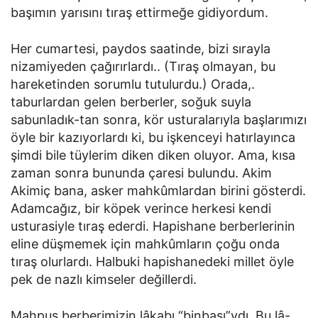
başımın yarısını tıraş ettirmeğe gidiyordum.
Her cumartesi, paydos saatinde, bizi sırayla
nizamiyeden çağırırlardı.. (Tıraş olmayan, bu
hareketinden sorumlu tutulurdu.) Orada,.
taburlardan gelen berberler, soğuk suyla
sabunladık-tan sonra, kör usturalarıyla başlarımızı
öyle bir kazıyorlardı ki, bu işkenceyi hatırlayınca
şimdi bile tüylerim diken diken oluyor. Ama, kısa
zaman sonra bununda çaresi bulundu. Akim
Akimiç bana, asker mahkûmlardan birini gösterdi.
Adamcağız, bir köpek verince herkesi kendi
usturasiyle tıraş ederdi. Hapishane berberlerinin
eline düşmemek için mahkûmların çoğu onda
tıraş olurlardı. Halbuki hapishanedeki millet öyle
pek de nazlı kimseler değillerdi.
Mahpus berberimizin lâkabı “binbaşı”ydı. Bu lâ-