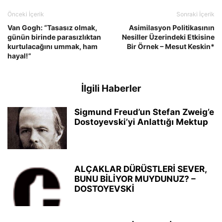
Önceki İçerik
Sonraki İçerik
Van Gogh: “Tasasız olmak,
Asimilasyon Politikasının
günün birinde parasızlıktan
Nesiller Üzerindeki Etkisine
kurtulacağını ummak, ham
Bir Örnek – Mesut Keskin*
hayal!”
İlgili Haberler
Sigmund Freud’un Stefan Zweig’e
Dostoyevski’yi Anlattığı Mektup
ALÇAKLAR DÜRÜSTLERİ SEVER,
BUNU BİLİYOR MUYDUNUZ? –
DOSTOYEVSKİ