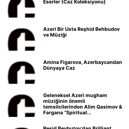
Eserler (Caz Koleksiyonu)
Azeri Bir Usta Reşhid Behbudov
ve Müziği
Amina Figarova, Azerbaycandan
Dünyaya Caz
Geleneksel Azeri mugham
müziğinin önemli
temsilcilerinden Alim Qasimov &
Fargana “Spiritual...
Resid Beybutov’dan Brilliant