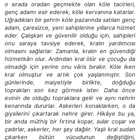
o sırada oradan geçmekte olan köle tacirleri,
genç adamı esir ederek, köle kervanına katarlar.
Uğradıkları bir şehrin köle pazarında satılan genç
adam, çaresizce, yeni sahiplerine yıllarca hizmet
eder. Çalışkan ve güvenilir olduğu için, sahipleri
onu saraya tavsiye ederek, kralın yardımcısı
olmasını sağlarlar. Zamanla, kralın en güvendiği
hizmetkârı olur. Ardından kral ölür ve çocuğu da
olmadığı için yerine onu vâris bırakır. Köle iken
kral olmuştur ve artık çok yaşlanmıştır. Son
günlerinde, maiyetiyle birlikte, doğduğu
toprakları son kez görmek ister. Daha önce
evinin de olduğu topraklara gelir ve aynı nehrin
kenarında dururlar. Askerleri konaklarken, o da
giysilerini çıkartarak nehre girer. Hikâye bu ya,
bir anda müthiş bir fırtına kopar, sular coşar ve
çadırlar, askerler, her şey dağılır. Yaşlı kral sudan
çıkarken bütün vücudunun değiştiğini,