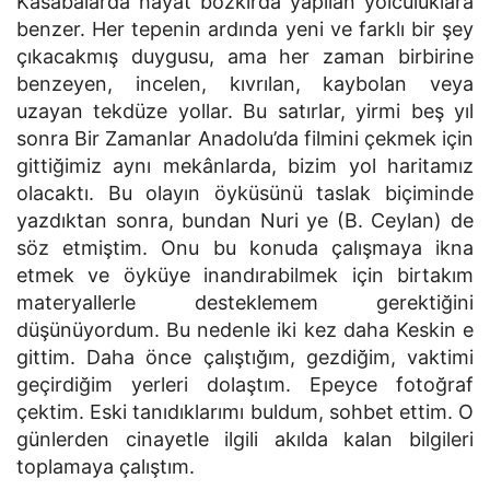
Kasabalarda hayat bozkırda yapılan yolculuklara
benzer. Her tepenin ardında yeni ve farklı bir şey
çıkacakmış duygusu, ama her zaman birbirine
benzeyen, incelen, kıvrılan, kaybolan veya
uzayan tekdüze yollar. Bu satırlar, yirmi beş yıl
sonra Bir Zamanlar Anadolu’da filmini çekmek için
gittiğimiz aynı mekânlarda, bizim yol haritamız
olacaktı. Bu olayın öyküsünü taslak biçiminde
yazdıktan sonra, bundan Nuri ye (B. Ceylan) de
söz etmiştim. Onu bu konuda çalışmaya ikna
etmek ve öyküye inandırabilmek için birtakım
materyallerle desteklemem gerektiğini
düşünüyordum. Bu nedenle iki kez daha Keskin e
gittim. Daha önce çalıştığım, gezdiğim, vaktimi
geçirdiğim yerleri dolaştım. Epeyce fotoğraf
çektim. Eski tanıdıklarımı buldum, sohbet ettim. O
günlerden cinayetle ilgili akılda kalan bilgileri
toplamaya çalıştım.