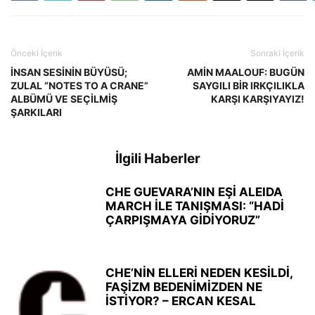
Önceki İçerik
Sonraki İçerik
İNSAN SESİNİN BÜYÜSÜ;
AMİN MAALOUF: BUGÜN
ZULAL “NOTES TO A CRANE”
SAYGILI BİR IRKÇILIKLA
ALBÜMÜ VE SEÇİLMİŞ
KARŞI KARŞIYAYIZ!
ŞARKILARI
İlgili Haberler
CHE GUEVARA’NIN EŞİ ALEIDA
MARCH İLE TANIŞMASI: “HADİ
ÇARPIŞMAYA GİDİYORUZ”
CHE’NİN ELLERİ NEDEN KESİLDİ,
FAŞİZM BEDENİMİZDEN NE
İSTİYOR? – ERCAN KESAL