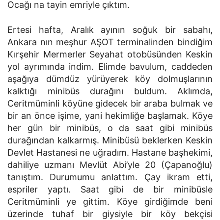
Ocağı na tayin emriyle çıktım.
Ertesi hafta, Aralık ayının soğuk bir sabahı,
Ankara nın meşhur AŞOT terminalinden bindiğim
Kırşehir Mermerler Seyahat otobüsünden Keskin
yol ayrımında indim. Elimde bavulum, caddeden
aşağıya dümdüz yürüyerek köy dolmuşlarının
kalktığı minibüs durağını buldum. Aklımda,
Ceritmüminli köyüne gidecek bir araba bulmak ve
bir an önce işime, yani hekimliğe başlamak. Köye
her gün bir minibüs, o da saat gibi minibüs
durağından kalkarmış. Minibüsü beklerken Keskin
Devlet Hastanesi ne uğradım. Hastane başhekimi,
dahiliye uzmanı Mevlüt Abi’yle
20
(Çapanoğlu)
tanıştım. Durumumu anlattım. Çay ikram etti,
espriler yaptı. Saat gibi de bir minibüsle
Ceritmüminli ye gittim. Köye girdiğimde beni
üzerinde tuhaf bir giysiyle bir köy bekçisi