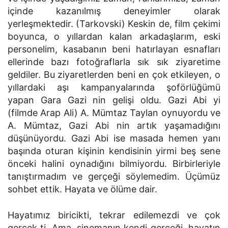
içinde kazanılmış deneyimler olarak
yerleşmektedir. (Tarkovski) Keskin de, film çekimi
boyunca, o yıllardan kalan arkadaşlarım, eski
personelim, kasabanın beni hatırlayan esnafları
ellerinde bazı fotoğraflarla sık sık ziyaretime
geldiler. Bu ziyaretlerden beni en çok etkileyen, o
yıllardaki aşı kampanyalarında şoförlüğümü
yapan Gara Gazi nin gelişi oldu. Gazi Abi yi
(filmde Arap Ali) A. Mümtaz Taylan oynuyordu ve
A. Mümtaz, Gazi Abi nin artık yaşamadığını
düşünüyordu. Gazi Abi ise masada hemen yanı
başında oturan kişinin kendisinin yirmi beş sene
önceki halini oynadığını bilmiyordu. Birbirleriyle
tanıştırmadım ve gerçeği söylemedim. Üçümüz
sohbet ettik. Hayata ve ölüme dair.
Hayatımız biricikti, tekrar edilemezdi ve çok
gerçek ti. Ama, sinemanın kendi gerçeği, hayatın