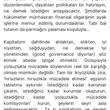
düzenlemeleri, dayatılan politikaları bir hatırlayın,
ne demek istediğim anlaşılacaktır. Şimdilerde
hükümetler münhasıran finansal oligarşinin ayak
işlerine memur edilmiş durumdadırlar. Tabi bal
tutanın da parmağını yalaması koşuluyla…
Kapitalizm dahilinde ahlaktan, etikten, iyi
niyetten, sağduyudan, ne demekse ‘iyi
yönetimden (good governance diyorlar) söz
etmek abesle iştigal etmektir. Dolayısıyla
yolsuzlukla mücadele söyleminin reel bir karşılığı
olması mümkün değildir. Tam bir ikiyüzlülük zira,
‘hırsızların hırsızlıkla mücadele etmesi” eşyanın
tabiatına aykırıdır. İstediğiniz kadar kanunlar
çıkarın, istediğiniz kadar kurumlar oluşturun,
istediğiniz kadar ‘yolsuzlukla mücadele
komisyonları’ kurun, şeylerin seyri asla
değişmeyecektir… Ta ki kapitalizmi ve devleti