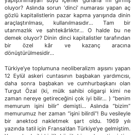
yapıştırılmayan suyu içenler günaha mı girmiş
oluyor? Aslında sorun ‘dinci’ numarası yapan aç
gözlü kapitalistlerin pazar kapma yarışında dinin
araçlaştırılması, kullanılmasıdır… Tam bir
utanmazlık ve sahtekârlıktır… O halde bu ne
demek oluyor? Dinin dinci kapitalistler tarafından
bir özel kâr ve kazanç aracına
dönüştürülmesidir…
Türkiye’ye toplumuna neoliberalizm aşısını yapan
12 Eylül askeri cuntasının başbakan yardımcısı,
daha sonra başbakan ve cumhurbaşkanı olan
Turgut Özal (ki, mülk sahibi oligarşi kimi ne
zaman nereye getireceğini çok iyi bilir… ) “benim
memurum işini bilir” demişti… Aslında “bizim”
memurumuz her zaman “işini bilirdi”! Bu vesileyle
bir anektod nakletmek şart oldu. 1969 yılı
yazında tatil için Fransa’dan Türkiye’ye gelmiştim.