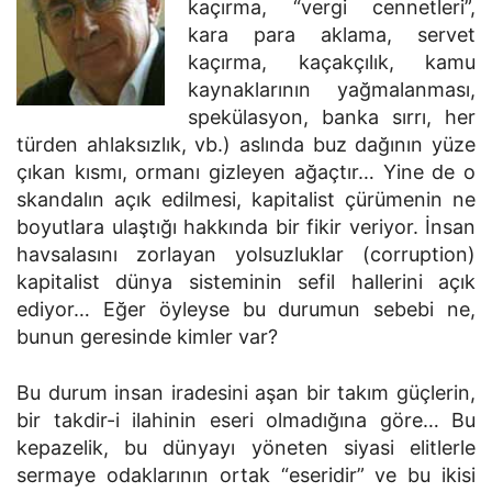
kaçırma, “vergi cennetleri”,
kara para aklama, servet
kaçırma, kaçakçılık, kamu
kaynaklarının yağmalanması,
spekülasyon, banka sırrı, her
türden ahlaksızlık, vb.) aslında buz dağının yüze
çıkan kısmı, ormanı gizleyen ağaçtır… Yine de o
skandalın açık edilmesi, kapitalist çürümenin ne
boyutlara ulaştığı hakkında bir fikir veriyor. İnsan
havsalasını zorlayan yolsuzluklar (corruption)
kapitalist dünya sisteminin sefil hallerini açık
ediyor… Eğer öyleyse bu durumun sebebi ne,
bunun geresinde kimler var?
Bu durum insan iradesini aşan bir takım güçlerin,
bir takdir-i ilahinin eseri olmadığına göre… Bu
kepazelik, bu dünyayı yöneten siyasi elitlerle
sermaye odaklarının ortak “eseridir” ve bu ikisi