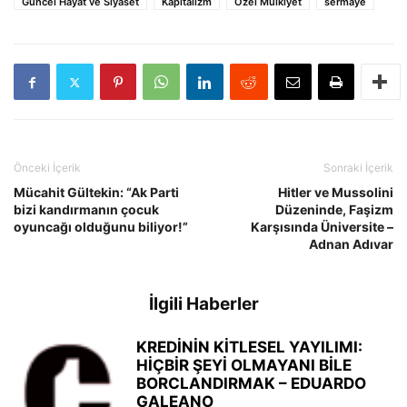
Güncel Hayat ve Siyaset
Kapitalizm
Özel Mülkiyet
sermaye
Önceki İçerik
Sonraki İçerik
Mücahit Gültekin: “Ak Parti
Hitler ve Mussolini
bizi kandırmanın çocuk
Düzeninde, Faşizm
oyuncağı olduğunu biliyor!”
Karşısında Üniversite –
Adnan Adıvar
İlgili Haberler
KREDİNİN KİTLESEL YAYILIMI:
HİÇBİR ŞEYİ OLMAYANI BİLE
BORCLANDIRMAK – EDUARDO
GALEANO