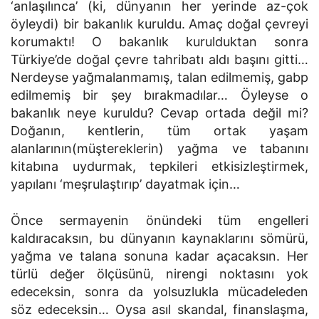
‘anlaşılınca’ (ki, dünyanın her yerinde az-çok
öyleydi) bir bakanlık kuruldu. Amaç doğal çevreyi
korumaktı! O bakanlık kurulduktan sonra
Türkiye’de doğal çevre tahribatı aldı başını gitti…
Nerdeyse yağmalanmamış, talan edilmemiş, gabp
edilmemiş bir şey bırakmadılar… Öyleyse o
bakanlık neye kuruldu? Cevap ortada değil mi?
Doğanın, kentlerin, tüm ortak yaşam
alanlarının(müştereklerin) yağma ve tabanını
kitabına uydurmak, tepkileri etkisizleştirmek,
yapılanı ‘meşrulaştırıp’ dayatmak için…
Önce sermayenin önündeki tüm engelleri
kaldıracaksın, bu dünyanın kaynaklarını sömürü,
yağma ve talana sonuna kadar açacaksın. Her
türlü değer ölçüsünü, nirengi noktasını yok
edeceksin, sonra da yolsuzlukla mücadeleden
söz edeceksin… Oysa asıl skandal, finanslaşma,