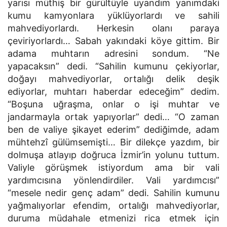
yarısı müthiş bir gürültüyle uyandım yanımdaki
kumu kamyonlara yüklüyorlardı ve sahili
mahvediyorlardı. Herkesin olanı paraya
çeviriyorlardı… Sabah yakındaki köye gittim. Bir
adama muhtarın adresini sondum. “Ne
yapacaksın” dedi. “Sahilin kumunu çekiyorlar,
doğayı mahvediyorlar, ortalığı delik deşik
ediyorlar, muhtarı haberdar edeceğim” dedim.
“Boşuna uğraşma, onlar o işi muhtar ve
jandarmayla ortak yapıyorlar” dedi… “O zaman
ben de valiye şikayet ederim” dediğimde, adam
mühtehzî gülümsemişti… Bir dilekçe yazdım, bir
dolmuşa atlayıp doğruca İzmir’in yolunu tuttum.
Valiyle görüşmek istiyordum ama bir vali
yardımcısına yönlendirdiler. Vali yardımcısı”
“mesele nedir genç adam” dedi. Sahilin kumunu
yağmalıyorlar efendim, ortalığı mahvediyorlar,
duruma müdahale etmenizi rica etmek için