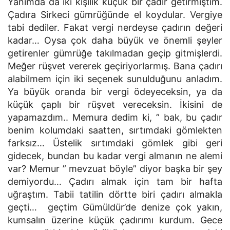
Yanımda da iki kişilik küçük bir çadır getirmiştim.
Çadıra Sirkeci gümrüğünde el koydular. Vergiye
tabi dediler. Fakat vergi nerdeyse çadırın değeri
kadar… Oysa çok daha büyük ve önemli şeyler
getirenler gümrüğe takılmadan geçip gitmişlerdi.
Meğer rüşvet vererek geçiriyorlarmış. Bana çadırı
alabilmem için iki seçenek sunulduğunu anladım.
Ya büyük oranda bir vergi ödeyeceksin, ya da
küçük çaplı bir rüşvet vereceksin. İkisini de
yapamazdım.. Memura dedim ki, ” bak, bu çadır
benim kolumdaki saatten, sırtımdaki gömlekten
farksız… Üstelik sırtımdaki gömlek gibi geri
gidecek, bundan bu kadar vergi almanın ne alemi
var? Memur ” mevzuat böyle” diyor başka bir şey
demiyordu… Çadırı almak için tam bir hafta
uğraştım. Tabii tatilin dörtte biri çadırı almakla
geçti… geçtim Gümüldür’de denize çok yakın,
kumsalın üzerine küçük çadırımı kurdum. Gece