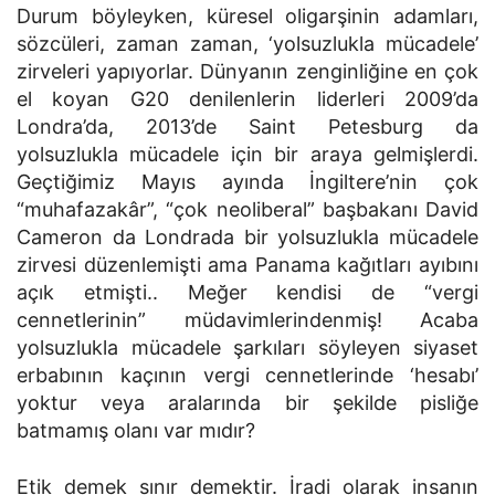
Durum böyleyken, küresel oligarşinin adamları,
sözcüleri, zaman zaman, ‘yolsuzlukla mücadele’
zirveleri yapıyorlar. Dünyanın zenginliğine en çok
el koyan G20 denilenlerin liderleri 2009’da
Londra’da, 2013’de Saint Petesburg da
yolsuzlukla mücadele için bir araya gelmişlerdi.
Geçtiğimiz Mayıs ayında İngiltere’nin çok
“muhafazakâr”, “çok neoliberal” başbakanı David
Cameron da Londrada bir yolsuzlukla mücadele
zirvesi düzenlemişti ama Panama kağıtları ayıbını
açık etmişti.. Meğer kendisi de “vergi
cennetlerinin” müdavimlerindenmiş! Acaba
yolsuzlukla mücadele şarkıları söyleyen siyaset
erbabının kaçının vergi cennetlerinde ‘hesabı’
yoktur veya aralarında bir şekilde pisliğe
batmamış olanı var mıdır?
Etik demek sınır demektir. İradi olarak insanın