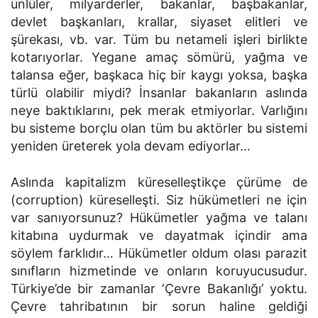
ünlüler, milyarderler, bakanlar, başbakanlar,
devlet başkanları, krallar, siyaset elitleri ve
şürekası, vb. var. Tüm bu netameli işleri birlikte
kotarıyorlar. Yegane amaç sömürü, yağma ve
talansa eğer, başkaca hiç bir kaygı yoksa, başka
türlü olabilir miydi? İnsanlar bakanların aslında
neye baktıklarını, pek merak etmiyorlar. Varlığını
bu sisteme borçlu olan tüm bu aktörler bu sistemi
yeniden üreterek yola devam ediyorlar…
Aslında kapitalizm küreselleştikçe çürüme de
(corruption) küreselleşti. Siz hükümetleri ne için
var sanıyorsunuz? Hükümetler yağma ve talanı
kitabına uydurmak ve dayatmak içindir ama
söylem farklıdır… Hükümetler oldum olası parazit
sınıfların hizmetinde ve onların koruyucusudur.
Türkiye’de bir zamanlar ‘Çevre Bakanlığı’ yoktu.
Çevre tahribatının bir sorun haline geldiği