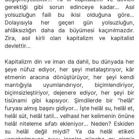
gerektiği gibi sorun edinceye kadar… Asıl
yolsuzluğun faili bu ikisi olduğuna göre…
Dolayısıyla her geçen gün yolsuzluğun,
ahlâksızlığın daha da büyümesi kaçınılmazdır.
Zira, asıl kirli olan kapitalizm ve kapitalist
devlettir…
Kapitalizm din ve iman da dahil, bu dünyada her
şeye nüfuz ediyor, her şeyi metalaştırıyor, kâr
etmenin aracına dönüştürüyor, her şeyi kendi
mantığıyla uyumlandırıyor, biçimlendiriyor,
biçimsizleştiriyor, dejenere ediyor, her şeyi bir
tisünami gibi kapsıyor. Şimdilerde bir “helâl”
furyası almış başını gidiyor… İşte helâl su, helâl et,
helâl süt, helâl tatil… velhasıl her kelimenin önüne
helâl niteleme sıfatı ekleniyor… Neden? Eskiden
su helâl değil miydi? Ya da helâl etiketi