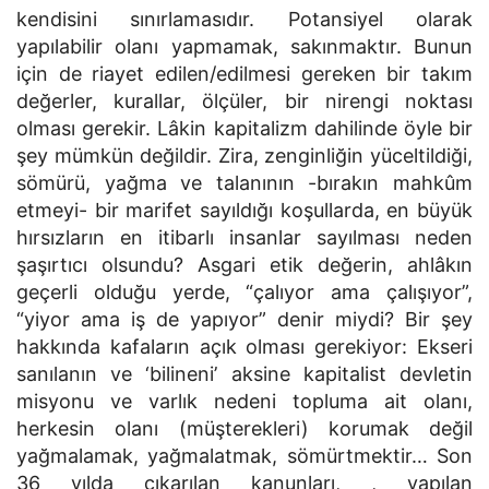
kendisini sınırlamasıdır. Potansiyel olarak
yapılabilir olanı yapmamak, sakınmaktır. Bunun
için de riayet edilen/edilmesi gereken bir takım
değerler, kurallar, ölçüler, bir nirengi noktası
olması gerekir. Lâkin kapitalizm dahilinde öyle bir
şey mümkün değildir. Zira, zenginliğin yüceltildiği,
sömürü, yağma ve talanının -bırakın mahkûm
etmeyi- bir marifet sayıldığı koşullarda, en büyük
hırsızların en itibarlı insanlar sayılması neden
şaşırtıcı olsundu? Asgari etik değerin, ahlâkın
geçerli olduğu yerde, “çalıyor ama çalışıyor”,
“yiyor ama iş de yapıyor” denir miydi? Bir şey
hakkında kafaların açık olması gerekiyor: Ekseri
sanılanın ve ‘bilineni’ aksine kapitalist devletin
misyonu ve varlık nedeni topluma ait olanı,
herkesin olanı (müşterekleri) korumak değil
yağmalamak, yağmalatmak, sömürtmektir… Son
36 yılda çıkarılan kanunları, , yapılan