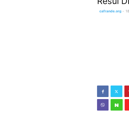
Resul D
cafrande.org
-
1