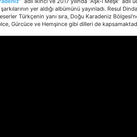
radeniz
” adlı ikinci ve 2017 yılında “Aşk-ı Meşk” adlı
şarkılarının yer aldığı albümünü yayınladı. Resul Dinda
 eserler Türkçenin yanı sıra, Doğu Karadeniz Bölgesi’
lce, Gürcüce ve Hemşince gibi dilleri de kapsamaktadı