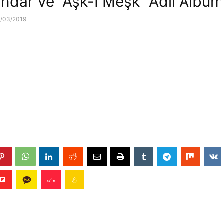
indar Ve “Aşk-I Meşk” Adlı Albü
8/03/2019