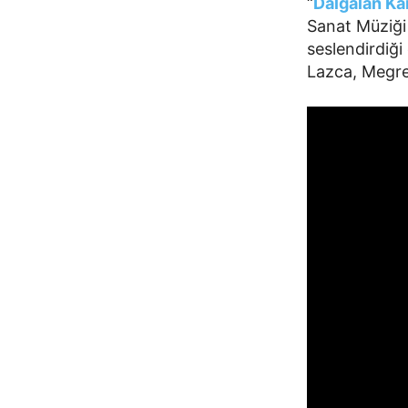
“
Dalgalan Ka
Sanat Müziği 
seslendirdiği
Lazca, Megre