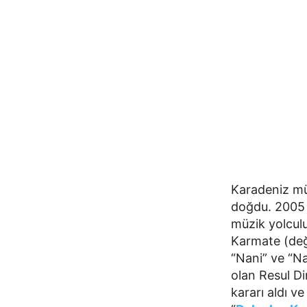
Karadeniz müz
doğdu. 2005 y
müzik yolculu
Karmate (değ
“Nani” ve “Na
olan Resul D
kararı aldı ve