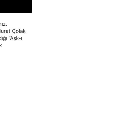
nız.
Murat Çolak
ığı “Aşk-ı
k