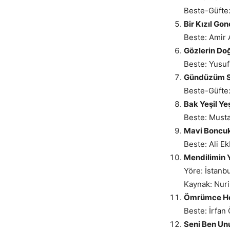
Beste-Güfte
Bir Kızıl G
Beste: Amir 
Gözlerin Do
Beste: Yusuf
Gündüzüm S
Beste-Güfte:
Bak Yeşil Ye
Beste: Must
Mavi Boncu
Beste: Ali E
Mendilimin Y
Yöre: İstanb
Kaynak: Nuri
Ömrümce He
Beste: İrfan
Seni Ben Un