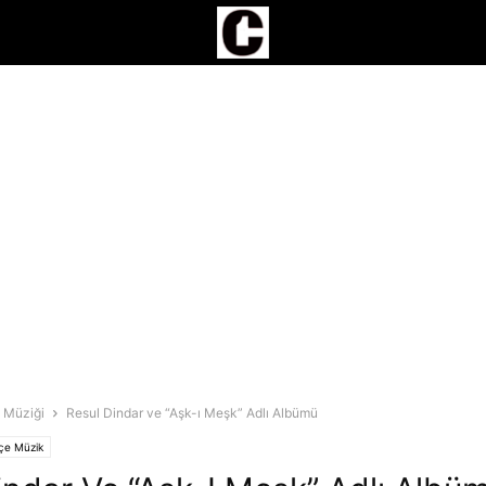
 Müziği
Resul Dindar ve “Aşk-ı Meşk” Adlı Albümü
çe Müzik