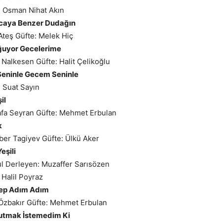
: Osman Nihat Akın
oncaya Benzer Dudağın
Ateş Güfte: Melek Hiç
ğuyor Gecelerime
 Nalkesen Güfte: Halit Çelikoğlu
eninle Gecem Seninle
 Suat Sayın
şil
afa Seyran Güfte: Mehmet Erbulan
k
kber Tagiyev Güfte: Ülkü Aker
eşili
ul Derleyen: Muzaffer Sarısözen
 Halil Poyraz
p Adım Adım
 Özbakır Güfte: Mehmet Erbulan
utmak İstemedim Ki