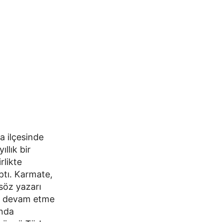
a ilçesinde
llık bir
rlikte
ptı. Karmate,
söz yazarı
na devam etme
ında