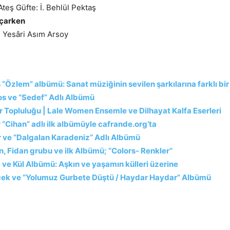
Ateş Güfte: İ. Behlül Pektaş
Açarken
 Yesâri Asım Arsoy
“Özlem” albümü: Sanat müziğinin sevilen şarkılarına farklı bi
os ve “Sedef” Adlı Albümü
r Topluluğu | Lale Women Ensemle ve Dilhayat Kalfa Eserleri
 “Cihan” adlı ilk albümüyle cafrande.org’ta
r ve “Dalgalan Karadeniz” Adlı Albümü
n, Fidan grubu ve ilk Albümü; “Colors- Renkler”
ve Kül Albümü: Aşkın ve yaşamın külleri üzerine
içek ve “Yolumuz Gurbete Düştü / Haydar Haydar” Albümü