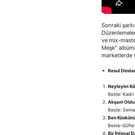
Sonraki şarkı
Düzenlemeler
ve mix-master
Meşk” albümü
marketlerde ve
Resul Dinda
Neyleyim Kö
Beste: Kadri
Akşam Oldu
Beste: Sema
Ben Küskün
Beste-Güfte:
Bir İhtimal 