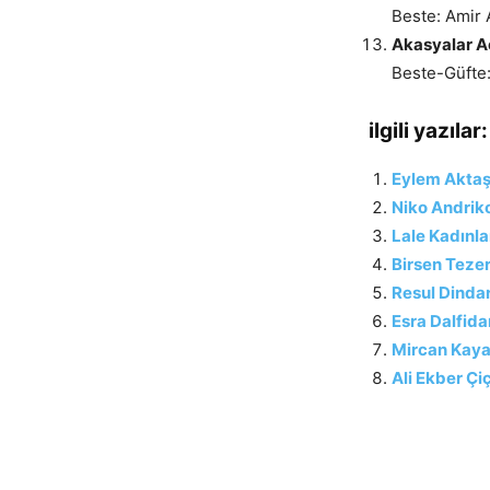
Beste: Amir 
Akasyalar 
Beste-Güfte:
ilgili yazılar:
Eylem Aktaş 
Niko Andrik
Lale Kadınla
Birsen Tezer
Resul Dinda
Esra Dalfida
Mircan Kaya 
Ali Ekber Ç