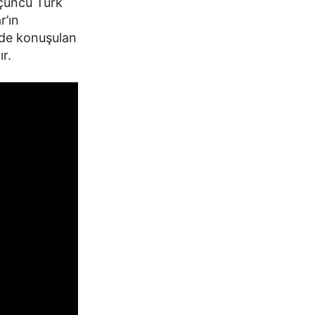
 üçüncü Türk
r’ın
nde konuşulan
r.