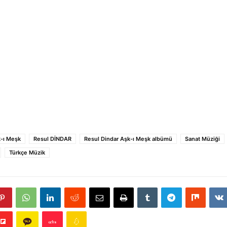
-ı Meşk
Resul DİNDAR
Resul Dindar Aşk-ı Meşk albümü
Sanat Müziği
Türkçe Müzik