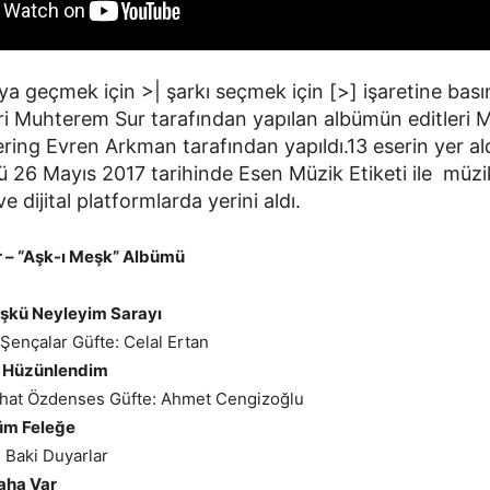
ya geçmek için >| şarkı seçmek için [>] işaretine bası
i Muhterem Sur tarafından yapılan albümün editleri 
ing Evren Arkman tarafından yapıldı.13 eserin yer ald
 26 Mayıs 2017 tarihinde Esen Müzik Etiketi ile müzi
 dijital platformlarda yerini aldı.
r – “Aşk-ı Meşk” Albümü
şkü Neyleyim Sarayı
 Şençalar Güfte: Celal Ertan
 Hüzünlendim
hat Özdenses Güfte: Ahmet Cengizoğlu
üm Feleğe
 Baki Duyarlar
Daha Var