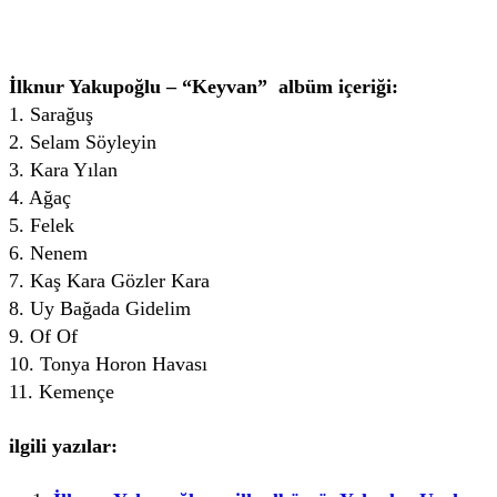
İlknur Yakupoğlu – “Keyvan” albüm içeriği:
1. Sarağuş
2. Selam Söyleyin
3. Kara Yılan
4. Ağaç
5. Felek
6. Nenem
7. Kaş Kara Gözler Kara
8. Uy Bağada Gidelim
9. Of Of
10. Tonya Horon Havası
11. Kemençe
ilgili yazılar: