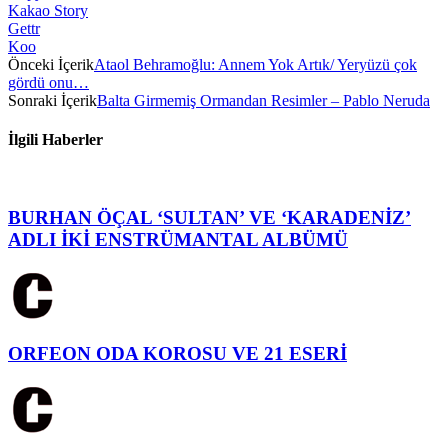
Kakao Story
Gettr
Koo
Önceki İçerik
Ataol Behramoğlu: Annem Yok Artık/ Yeryüzü çok
gördü onu…
Sonraki İçerik
Balta Girmemiş Ormandan Resimler – Pablo Neruda
İlgili Haberler
BURHAN ÖÇAL ‘SULTAN’ VE ‘KARADENİZ’
ADLI İKİ ENSTRÜMANTAL ALBÜMÜ
ORFEON ODA KOROSU VE 21 ESERİ