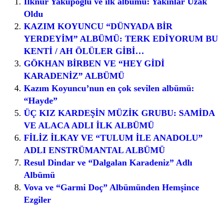
İlknur Yakupoğlu ve ilk albümü: Yakınlar Uzak
Oldu
KAZIM KOYUNCU “DÜNYADA BİR
YERDEYİM” ALBÜMÜ: TERK EDİYORUM BU
KENTİ / AH ÖLÜLER GİBİ…
GÖKHAN BİRBEN VE “HEY GİDİ
KARADENİZ” ALBÜMÜ
Kazım Koyuncu’nun en çok sevilen albümü:
“Hayde”
ÜÇ KIZ KARDEŞİN MÜZİK GRUBU: SAMİDA
VE ALACA ADLI İLK ALBÜMÜ
FİLİZ İLKAY VE “TULUM İLE ANADOLU”
ADLI ENSTRÜMANTAL ALBÜMÜ
Resul Dindar ve “Dalgalan Karadeniz” Adlı
Albümü
Vova ve “Garmi Doç” Albümünden Hemşince
Ezgiler