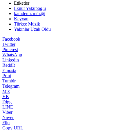
Etiketler
İlknur Yakupoğlu
karadeniz müziği
Keyvan
Türkçe Müzik
Yakınlar Uzak Oldu
Facebook
Twitter
Pinterest
WhatsApp
Linkedin
ReddIt
E-posta
Print
Tumblr
Telegram
Mix
VK
Digg
LINE
Viber
Naver
Flip
Copy URL