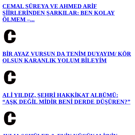
CEMAL SÜREYA VE AHMED ARİF
ŞİİRLERİNDEN ŞARKILAR: BEN KOLAY
ÖLMEM –...
BİR AYAZ VURSUN DA TENİM DUYAYIM/ KÖR
OLSUN KARANLIK YOLUM BİLEYİM
ALİ YILDIZ, ŞEHRİ HAKKİKAT ALBÜMÜ:
“AŞK DEĞİL MİDİR BENİ DERDE DÜŞÜREN?”