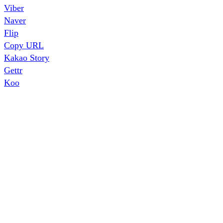
Viber
Naver
Flip
Copy URL
Kakao Story
Gettr
Koo