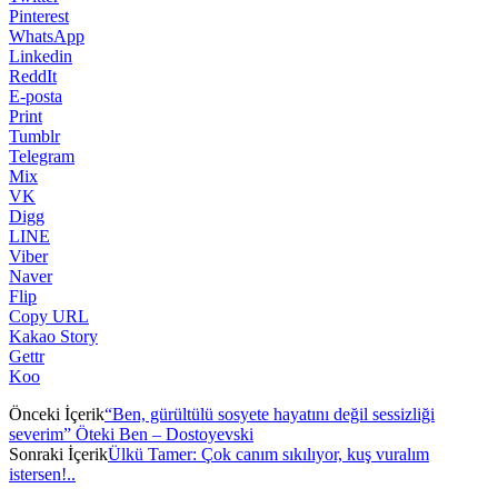
Pinterest
WhatsApp
Linkedin
ReddIt
E-posta
Print
Tumblr
Telegram
Mix
VK
Digg
LINE
Viber
Naver
Flip
Copy URL
Kakao Story
Gettr
Koo
Önceki İçerik
“Ben, gürültülü sosyete hayatını değil sessizliği
severim” Öteki Ben – Dostoyevski
Sonraki İçerik
Ülkü Tamer: Çok canım sıkılıyor, kuş vuralım
istersen!..