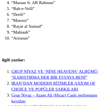
“Mazaar ft. AR Rahman”
“Rah-e-Vefâ”
“Dertli”
“Masooz”
“Rayat al Sumud”
“Mahtaab”
“Arzusun”
ilgili yazılar:
GRUP NİYAZ VE ‘NİNE HEAVENS’ ALBÜMÜ;
“KARIŞTIRMA HER BİR EŞYAYA BENİ”
İRAN’DAN MODERN RİTİMLER AXİOM OF
CHOİCE VE POPÜLER ŞARKILARI
Grup Niyaz – Azam Ali (Hicaz) Canlı performans
kayıtları