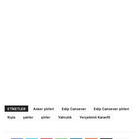
ETIKETLER
Asker şiirleri
Edip Cansever
Edip Cansever şiirleri
Kışla
şairler
şiirler
Yalnızlık
Yerçekimli Karanfil