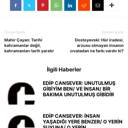
Önceki İçerik
Sonraki İçerik
Mahir Çayan: Tarihi
Dostoyevski: Hür iradesi,
kahramanlar değil,
arzusu olmayan insanın
kahramanları tarih yaratır
cıvatadan ne farkı vardır ki?
İlgili Haberler
EDİP CANSEVER: UNUTULMUŞ
GİBİYİM BEN/ VE İNSAN/ BİR
BAKIMA UNUTULMUŞ GİBİDİR
EDİP CANSEVER: İNSAN
YAŞADIĞI YERE BENZER/ O YERİN
SUYUNA/ O YERİN...