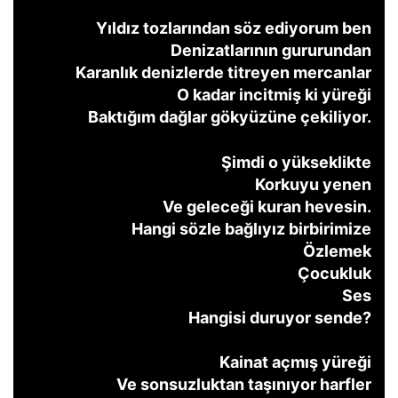
Yıldız tozlarından söz ediyorum ben
Denizatlarının gururundan
Karanlık denizlerde titreyen mercanlar
O kadar incitmiş ki yüreği
Baktığım dağlar gökyüzüne çekiliyor.
Şimdi o yükseklikte
Korkuyu yenen
Ve geleceği kuran hevesin.
Hangi sözle bağlıyız birbirimize
Özlemek
Çocukluk
Ses
Hangisi duruyor sende?
Kainat açmış yüreği
Ve sonsuzluktan taşınıyor harfler