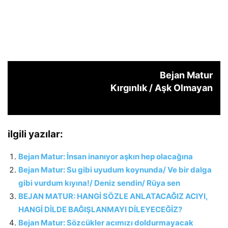
Bejan Matur
Kırgınlık / Aşk Olmayan
ilgili yazılar:
Bejan Matur: İnsan inanıyor aşkın hep olacağına
Bejan Matur: Su gibi uyudum koynunda/ Ve bir dalga
gibi vurdum kıyına!/ Deniz sendin/ Rüya sen
BEJAN MATUR: HANGİ SÖZLE ANLATACAĞIZ ACIYI,
HANGİ DİLDE BAĞIŞLANMAYI DİLEYECEĞİZ?
Bejan Matur: Sözcükler acımızı doldurmayacak