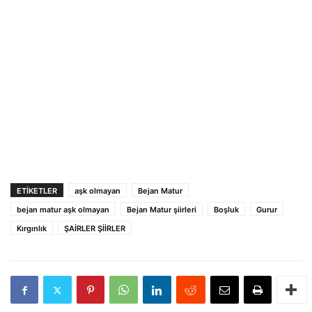
ETIKETLER
aşk olmayan
Bejan Matur
bejan matur aşk olmayan
Bejan Matur şiirleri
Boşluk
Gurur
Kırgınlık
ŞAİRLER ŞİİRLER