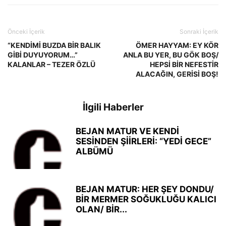
Önceki İçerik
Sonraki İçerik
“KENDİMİ BUZDA BİR BALIK
ÖMER HAYYAM: EY KÖR
GİBİ DUYUYORUM…”
ANLA BU YER, BU GÖK BOŞ/
KALANLAR – TEZER ÖZLÜ
HEPSİ BİR NEFESTİR
ALACAĞIN, GERİSİ BOŞ!
İlgili Haberler
BEJAN MATUR VE KENDİ
SESİNDEN ŞİİRLERİ: “YEDİ GECE”
ALBÜMÜ
BEJAN MATUR: HER ŞEY DONDU/
BİR MERMER SOĞUKLUĞU KALICI
OLAN/ BİR...